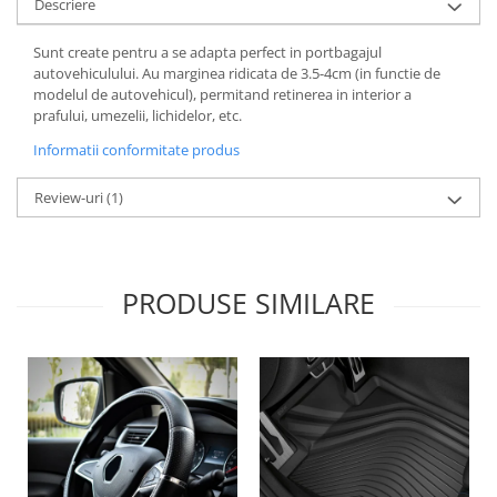
Descriere
Lichid de frana
Vaselina si spray-uri tehnice moto
Sunt create pentru a se adapta perfect in portbagajul
Filtre moto
autovehiculului. Au marginea ridicata de 3.5-4cm (in functie de
modelul de autovehicul), permitand retinerea in interior a
Filtru combustibil
prafului, umezelii, lichidelor, etc.
Buson golire ulei
Informatii conformitate produs
Filtru ulei moto
Filtru aer moto
Review-uri
(1)
Intretinere si curatare filtre moto
Intretinere moto
Intretinere echipament moto
PRODUSE SIMILARE
Curatare moto
Covor moto
Accesorii moto
Antifurt
Genti bagaje moto
Huse moto
Suporti si kituri montaj topcase