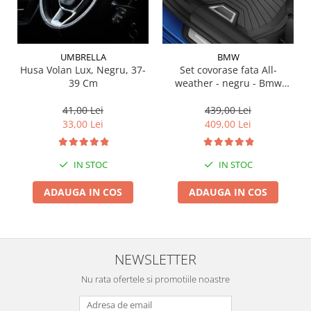
Suporti si placi prindere
UMBRELLA
BMW
Husa Volan Lux, Negru, 37-
Set covorase fata All-
39 Cm
weather - negru - Bmw
Seria 3 G20, G21, G28; Seria
4 G22
41,00 Lei
439,00 Lei
33,00 Lei
409,00 Lei
IN STOC
IN STOC
ADAUGA IN COS
ADAUGA IN COS
NEWSLETTER
Nu rata ofertele si promotiile noastre