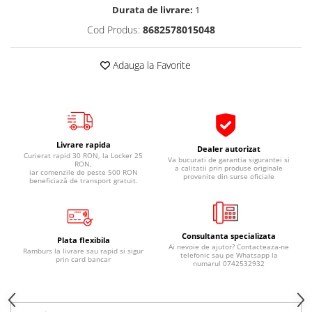
Durata de livrare:
1
Pipe si fise bujii
20W-50
Cod Produs:
8682578015048
Bujii
20W-60
SAE30
Electrica
Adauga la Favorite
Ulei transmisie
Incarcatoar acumulator baterie
Uleiuri hidraulice
Incarcatoare acumulator baterie
Semnalizare
Gradina
Oglinzi moto
Livrare rapida
Dealer autorizat
BMW Motorrad
Curierat rapid 30 RON, la Locker 25
Va bucurati de garantia sigurantei si
RON,
a calitatii prin produse originale
Consumabile BMW Motorrad
iar comenzile de peste 500 RON
provenite din surse oficiale
beneficiază de transport gratuit.
Uleiuri si lichide moto
Ulei moto
Ulei transmisie moto
Consultanta specializata
Plata flexibila
Ai nevoie de ajutor? Contacteaza-ne
Ulei furca moto
Ramburs la livrare sau rapid si sigur
telefonic sau pe Whatsapp la
prin card bancar
numarul 0742532932
Curatare si intretinere lant moto
Antigel moto
Aditivi moto