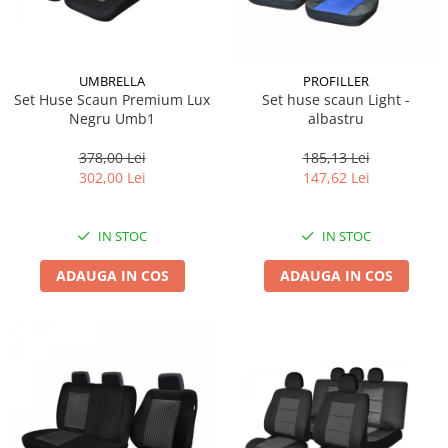
Lichid de frana
Vaselina si spray-uri tehnice moto
Filtre moto
UMBRELLA
PROFILLER
Filtru combustibil
Set Huse Scaun Premium Lux
Set huse scaun Light -
Negru Umb1
albastru
Buson golire ulei
Filtru ulei moto
378,00 Lei
185,13 Lei
Filtru aer moto
302,00 Lei
147,62 Lei
Intretinere si curatare filtre moto
Intretinere moto
IN STOC
IN STOC
Intretinere echipament moto
ADAUGA IN COS
ADAUGA IN COS
Curatare moto
Covor moto
Accesorii moto
Antifurt
Genti bagaje moto
Huse moto
Suporti si kituri montaj topcase