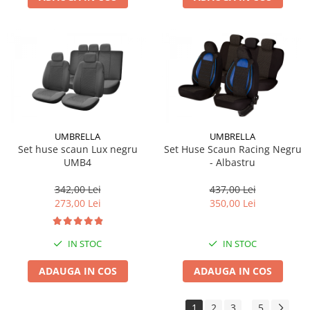
UMBRELLA
UMBRELLA
Set huse scaun Lux negru
Set Huse Scaun Racing Negru
UMB4
- Albastru
342,00 Lei
437,00 Lei
273,00 Lei
350,00 Lei
IN STOC
IN STOC
ADAUGA IN COS
ADAUGA IN COS
1
2
3
5
...