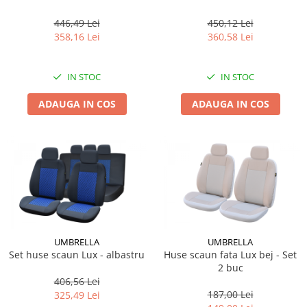
446,49 Lei
450,12 Lei
358,16 Lei
360,58 Lei
IN STOC
IN STOC
ADAUGA IN COS
ADAUGA IN COS
UMBRELLA
UMBRELLA
Set huse scaun Lux - albastru
Huse scaun fata Lux bej - Set
2 buc
406,56 Lei
187,00 Lei
325,49 Lei