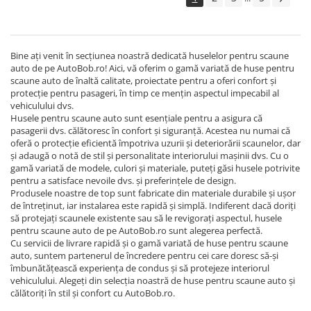
Bine ați venit în secțiunea noastră dedicată huselelor pentru scaune
auto de pe AutoBob.ro! Aici, vă oferim o gamă variată de huse pentru
scaune auto de înaltă calitate, proiectate pentru a oferi confort și
protecție pentru pasageri, în timp ce mențin aspectul impecabil al
vehiculului dvs.
Husele pentru scaune auto sunt esențiale pentru a asigura că
pasagerii dvs. călătoresc în confort și siguranță. Acestea nu numai că
oferă o protecție eficientă împotriva uzurii și deteriorării scaunelor, dar
și adaugă o notă de stil și personalitate interiorului mașinii dvs. Cu o
gamă variată de modele, culori și materiale, puteți găsi husele potrivite
pentru a satisface nevoile dvs. și preferințele de design.
Produsele noastre de top sunt fabricate din materiale durabile și ușor
de întreținut, iar instalarea este rapidă și simplă. Indiferent dacă doriți
să protejați scaunele existente sau să le revigorați aspectul, husele
pentru scaune auto de pe AutoBob.ro sunt alegerea perfectă.
Cu servicii de livrare rapidă și o gamă variată de huse pentru scaune
auto, suntem partenerul de încredere pentru cei care doresc să-și
îmbunătățească experiența de condus și să protejeze interiorul
vehiculului. Alegeți din selecția noastră de huse pentru scaune auto și
călătoriți în stil și confort cu AutoBob.ro.