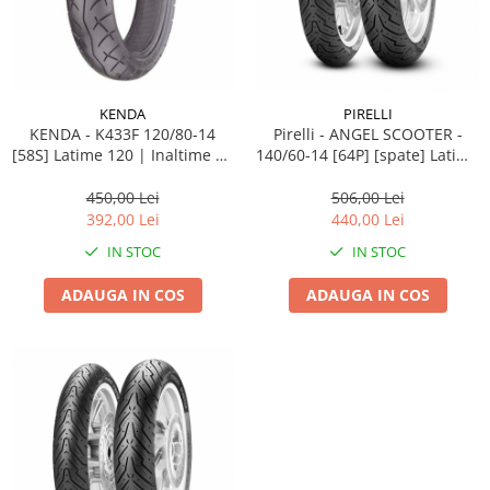
Pipe si fise bujii
20W-50
Bujii
20W-60
SAE30
Electrica
Ulei transmisie
KENDA
PIRELLI
Incarcatoar acumulator baterie
KENDA - K433F 120/80-14
Pirelli - ANGEL SCOOTER -
Uleiuri hidraulice
Incarcatoare acumulator baterie
[58S] Latime 120 | Inaltime 80
140/60-14 [64P] [spate] Latime
Semnalizare
| Janta 14
140 | Inaltime 60 | Janta 14
Gradina
450,00 Lei
506,00 Lei
Oglinzi moto
392,00 Lei
440,00 Lei
BMW Motorrad
IN STOC
IN STOC
Consumabile BMW Motorrad
ADAUGA IN COS
ADAUGA IN COS
Uleiuri si lichide moto
Ulei moto
Ulei transmisie moto
Ulei furca moto
Curatare si intretinere lant moto
Antigel moto
Aditivi moto