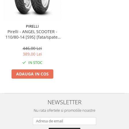
Lichid de frana
Vaselina si spray-uri tehnice moto
Filtre moto
PIRELLI
Filtru combustibil
Pirelli - ANGEL SCOOTER -
Buson golire ulei
110/80-14 [59S] [fata/spate]
Latime 110 | Inaltime 80 |
Filtru ulei moto
Janta 14
446,00 Lei
Filtru aer moto
389,00 Lei
Intretinere si curatare filtre moto
IN STOC
Intretinere moto
ADAUGA IN COS
Intretinere echipament moto
Curatare moto
Covor moto
Accesorii moto
NEWSLETTER
Antifurt
Nu rata ofertele si promotiile noastre
Genti bagaje moto
Huse moto
Suporti si kituri montaj topcase