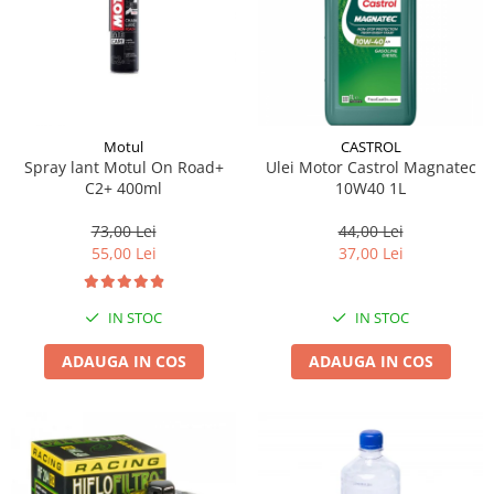
Pipe si fise bujii
20W-50
Bujii
20W-60
SAE30
Electrica
Ulei transmisie
Incarcatoar acumulator baterie
Uleiuri hidraulice
Motul
CASTROL
Incarcatoare acumulator baterie
Spray lant Motul On Road+
Ulei Motor Castrol Magnatec
Semnalizare
Gradina
C2+ 400ml
10W40 1L
Oglinzi moto
73,00 Lei
44,00 Lei
BMW Motorrad
55,00 Lei
37,00 Lei
Consumabile BMW Motorrad
Uleiuri si lichide moto
IN STOC
IN STOC
Ulei moto
ADAUGA IN COS
ADAUGA IN COS
Ulei transmisie moto
Ulei furca moto
Curatare si intretinere lant moto
Antigel moto
Aditivi moto