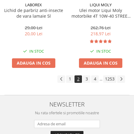
LABOREX
LIQUI MOLY
Lichid de parbriz anti-insecte
Ulei motor Liqui Moly
de vara lamaie 5l
motorbike 4T 10W-40 STREET
4L
29,00 Lei
262,76 Lei
20,00 Lei
218,97 Lei
IN STOC
IN STOC
ADAUGA IN COS
ADAUGA IN COS
1
2
3
4
1253
...
NEWSLETTER
Nu rata ofertele si promotiile noastre