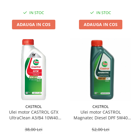
IN STOC
IN STOC
ADAUGA IN COS
ADAUGA IN COS
CASTROL
CASTROL
Ulei motor CASTROL GTX
Ulei motor CASTROL
UltraClean A3/B4 10W40
Magnatec Diesel DPF 5W40
15A4CF 1L
151B6C 1L
38,00 Lei
52,00 Lei