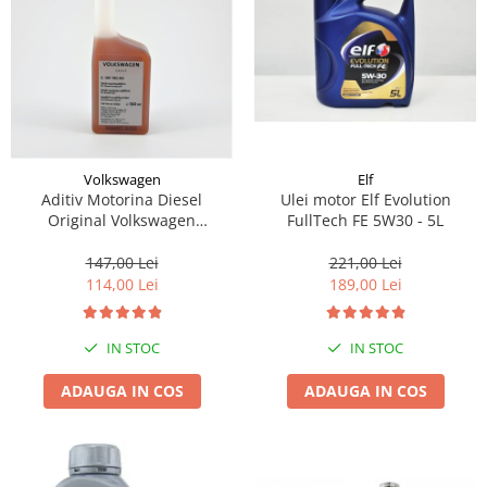
Suporti si placi prindere
Volkswagen
Elf
Aditiv Motorina Diesel
Ulei motor Elf Evolution
Original Volkswagen
FullTech FE 5W30 - 5L
G001790M3 150ML
147,00 Lei
221,00 Lei
114,00 Lei
189,00 Lei
IN STOC
IN STOC
ADAUGA IN COS
ADAUGA IN COS