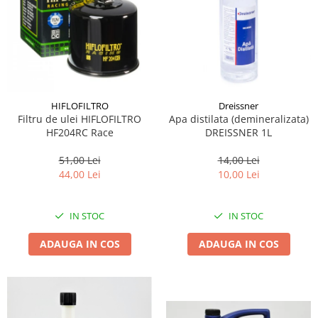
Lichid de frana
Vaselina si spray-uri tehnice moto
Filtre moto
Filtru combustibil
Buson golire ulei
Filtru ulei moto
HIFLOFILTRO
Dreissner
Filtru de ulei HIFLOFILTRO
Apa distilata (demineralizata)
Filtru aer moto
HF204RC Race
DREISSNER 1L
Intretinere si curatare filtre moto
51,00 Lei
14,00 Lei
Intretinere moto
44,00 Lei
10,00 Lei
Intretinere echipament moto
Curatare moto
IN STOC
IN STOC
Covor moto
Accesorii moto
ADAUGA IN COS
ADAUGA IN COS
Antifurt
Genti bagaje moto
Huse moto
Suporti si kituri montaj topcase