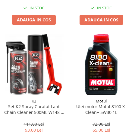
IN STOC
IN STOC
ADAUGA IN COS
ADAUGA IN COS
K2
Motul
Set K2 Spray Curatat Lant
Ulei motor Motul 8100 X-
Chain Cleaner 500ML W148 +
Clean+ 5W30 1L
K2 Spray Lubrifiant Lant Road
Dry Chain Lube 400ML W143 +
111,00 Lei
72,00 Lei
K2 Perie Curatat Lant W612
93,00 Lei
65,00 Lei