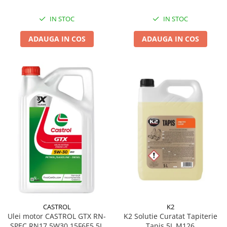
IN STOC
IN STOC
ADAUGA IN COS
ADAUGA IN COS
K2
CASTROL
K2 Solutie Curatat Tapiterie
Ulei motor CASTROL GTX RN-
Tapis 5L M126
SPEC RN17 5W30 15F6E5 5L