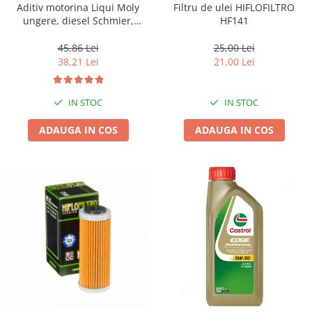
Aditiv motorina Liqui Moly
Filtru de ulei HIFLOFILTRO
ungere, diesel Schmier,
HF141
(21622)
45,86 Lei
25,00 Lei
38,21 Lei
21,00 Lei
IN STOC
IN STOC
ADAUGA IN COS
ADAUGA IN COS