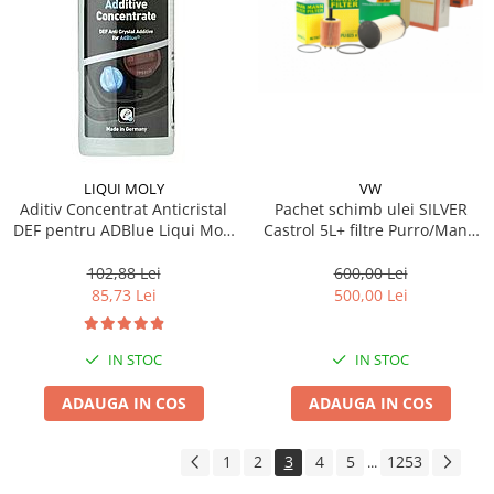
LIQUI MOLY
VW
Aditiv Concentrat Anticristal
Pachet schimb ulei SILVER
DEF pentru ADBlue Liqui Moly
Castrol 5L+ filtre Purro/Mann
- 250 ML
pentru grupul VAG - VW AUDI
SKODA SEAT 1.9TDI, 2.0TDI
102,88 Lei
600,00 Lei
85,73 Lei
500,00 Lei
IN STOC
IN STOC
ADAUGA IN COS
ADAUGA IN COS
1
2
3
4
5
1253
...