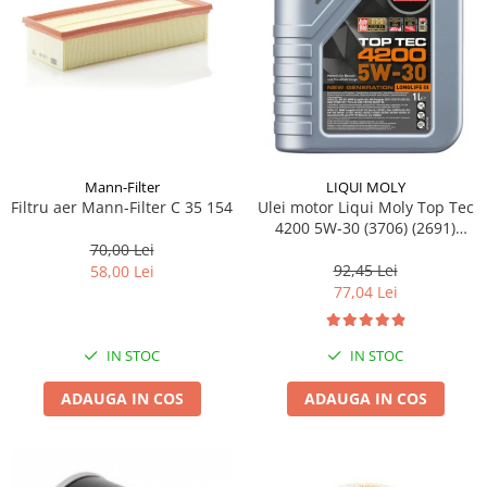
Pipe si fise bujii
20W-50
Bujii
20W-60
SAE30
Electrica
Ulei transmisie
Incarcatoar acumulator baterie
Uleiuri hidraulice
Incarcatoare acumulator baterie
Semnalizare
Gradina
Mann-Filter
LIQUI MOLY
Oglinzi moto
Filtru aer Mann-Filter C 35 154
Ulei motor Liqui Moly Top Tec
4200 5W-30 (3706) (2691)
BMW Motorrad
(8972) 1L
70,00 Lei
92,45 Lei
Consumabile BMW Motorrad
58,00 Lei
77,04 Lei
Uleiuri si lichide moto
Ulei moto
IN STOC
IN STOC
Ulei transmisie moto
Ulei furca moto
ADAUGA IN COS
ADAUGA IN COS
Curatare si intretinere lant moto
Antigel moto
Aditivi moto