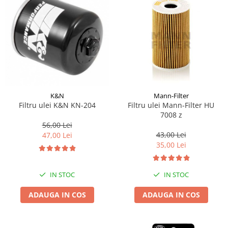
Lichid de frana
Vaselina si spray-uri tehnice moto
Filtre moto
Filtru combustibil
Buson golire ulei
Filtru ulei moto
Filtru aer moto
K&N
Mann-Filter
Intretinere si curatare filtre moto
Filtru ulei K&N KN-204
Filtru ulei Mann-Filter HU
7008 z
Intretinere moto
56,00 Lei
Intretinere echipament moto
43,00 Lei
47,00 Lei
Curatare moto
35,00 Lei
Covor moto
Accesorii moto
IN STOC
IN STOC
Antifurt
ADAUGA IN COS
ADAUGA IN COS
Genti bagaje moto
Huse moto
Suporti si kituri montaj topcase