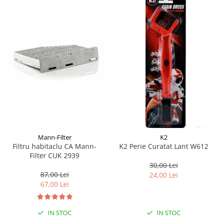
Suporti si placi prindere
Mann-Filter
K2
Filtru habitaclu CA Mann-
K2 Perie Curatat Lant W612
Filter CUK 2939
30,00 Lei
87,00 Lei
24,00 Lei
67,00 Lei
IN STOC
IN STOC