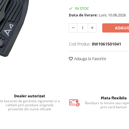
IN STOC
Data de livrare:
Luni, 10.08.2026
ADAUG
Cod Produs:
8W1061501041
Adauga la Favorite
Dealer autorizat
Plata flexibila
Va bucurati de garantia sigurantei si a
Ramburs la livrare sau rapid
calitatii prin produse originale
prin card bancar
provenite din surse oficiale