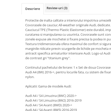
Pipe si fise bujii
20W-50
Review-uri
(3)
Descriere
Bujii
20W-60
SAE30
Electrica
Protectie de inalta calitate a interiorului impotriva umezelii 
Ulei transmisie
Covorasele de cauciuc All-weather originale Audi, dedicat
Incarcatoar acumulator baterie
Cauciucul TPE (Thermo Plastic Elastomer) este durabil, im
Uleiuri hidraulice
Incarcatoare acumulator baterie
curatarea si manipularea cu usurinta. Covorasele sunt cons
zonele expuse ale mochetei si fixare precisa la podea in pu
Semnalizare
Gradina
Textura tridimensionala ofera maximul de confort si sigu
Oglinzi moto
marginile ridicate previn scurgerile de lichide pe mocheta 
antracit specifica armaturilor interioare Audi. Logo-ul Aud
BMW Motorrad
de contrast gri "titanium grey".
Consumabile BMW Motorrad
Continutul pachetului de livrare: 1 x Set de doua Covorase 
Uleiuri si lichide moto
Audi A4 (8W) 2016->, pentru locurile fata, cu sistem de fixa
Ulei moto
nylon.
Ulei transmisie moto
Aplicatii: Gama de modele Audi:
Ulei furca moto
Curatare si intretinere lant moto
Audi A4 / S4 Limuzina (8WC) 2020->
Audi A4 / S4 Limuzina (8W2) 2016-2019
Antigel moto
Audi A4 / S4 Avant (8WD) 2020->
Aditivi moto
Audi A4 / S4 Avant (8W5) 2016-2019