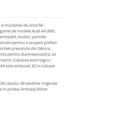
si murdariei de orice fel -
e gamei de modele Audi A4 (8W).
permeabil, inodor, permite
truite pentru a acoperii prefect
nctele prevazute din fabrica.
ranta pentru dumneavoastra, iar
masinii. Culoarea este negru /
i A4 este embosat 3D in culoare
de cauciuc All-weather originale
re in podea; Ambalaj blister