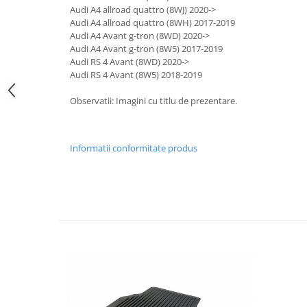
Lichid de frana
Audi A4 allroad quattro (8WJ) 2020->
Audi A4 allroad quattro (8WH) 2017-2019
Vaselina si spray-uri tehnice moto
Audi A4 Avant g-tron (8WD) 2020->
Filtre moto
Audi A4 Avant g-tron (8W5) 2017-2019
Audi RS 4 Avant (8WD) 2020->
Filtru combustibil
Audi RS 4 Avant (8W5) 2018-2019
Buson golire ulei
Observatii: Imagini cu titlu de prezentare.
Filtru ulei moto
Filtru aer moto
Intretinere si curatare filtre moto
Informatii conformitate produs
Intretinere moto
Intretinere echipament moto
Curatare moto
Covor moto
Accesorii moto
Antifurt
Genti bagaje moto
Huse moto
Suporti si kituri montaj topcase