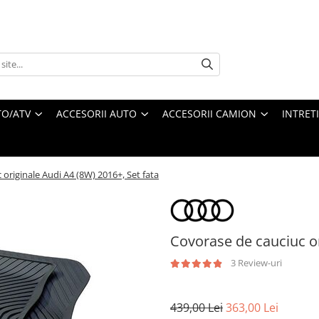
O/ATV
ACCESORII AUTO
ACCESORII CAMION
INTRET
originale Audi A4 (8W) 2016+, Set fata
Covorase de cauciuc or
3 Review-uri
439,00 Lei
363,00 Lei