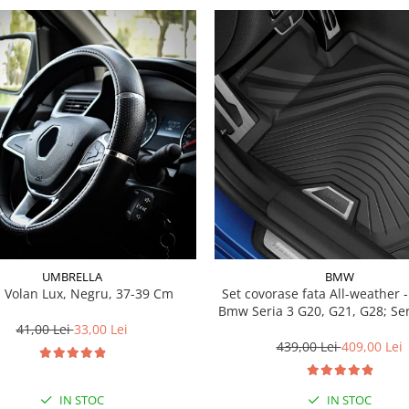
UMBRELLA
BMW
 Volan Lux, Negru, 37-39 Cm
Set covorase fata All-weather - negru -
Bmw Seria 3 G20, G21, G28; Se
41,00 Lei
33,00 Lei
439,00 Lei
409,00 Lei
IN STOC
IN STOC