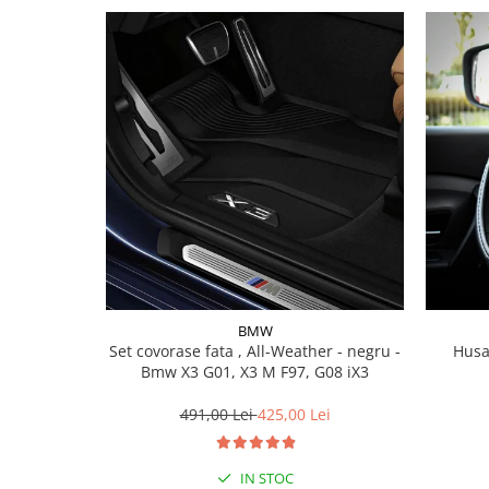
BMW
Set covorase fata , All-Weather - negru -
Husa
Bmw X3 G01, X3 M F97, G08 iX3
491,00 Lei
425,00 Lei
IN STOC