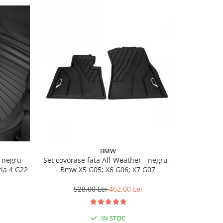
BMW
Set covorase fata All-Weather - negru -
Set cov
ria 4 G22
Bmw X5 G05; X6 G06; X7 G07
BasisLine,
G20 G21
528,00 Lei
462,00 Lei
3
IN STOC