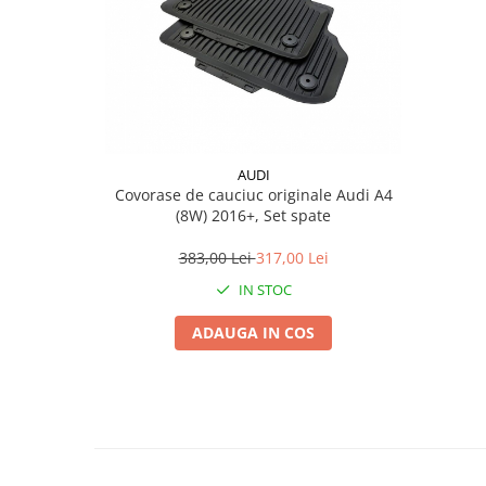
Suporti si placi prindere
AUDI
Covorase de cauciuc originale Audi A4
(8W) 2016+, Set spate
383,00 Lei
317,00 Lei
IN STOC
ADAUGA IN COS