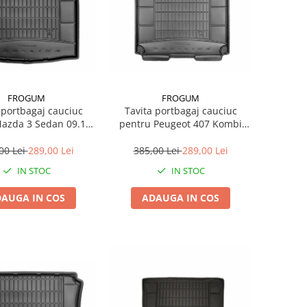
FROGUM
FROGUM
 portbagaj cauciuc
Tavita portbagaj cauciuc
pentru Peugeot 407 Kombi
05.19
05.04-12.10
00 Lei
289,00 Lei
385,00 Lei
289,00 Lei
IN STOC
IN STOC
AUGA IN COS
ADAUGA IN COS