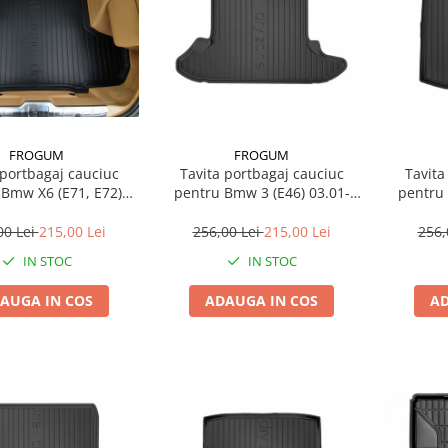
FROGUM
FROGUM
 portbagaj cauciuc
Tavita portbagaj cauciuc
Tavita
)
pentru Bmw 3 (E46) 03.01-
pentru Seat Leon St 09.12-
.07-07.14 Suv
02.05 Hatchback
08
00 Lei
215,00 Lei
256,00 Lei
215,00 Lei
256,
IN STOC
IN STOC
AUGA IN COS
ADAUGA IN COS
AD