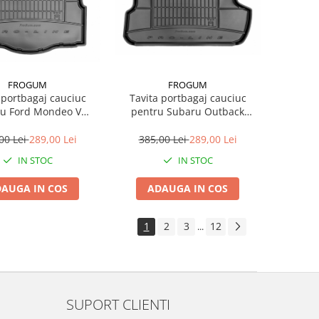
FROGUM
FROGUM
 portbagaj cauciuc
Tavita portbagaj cauciuc
ndeo V
pentru Subaru Outback
iftback 09.14-
Kombi 10.14-
00 Lei
289,00 Lei
385,00 Lei
289,00 Lei
IN STOC
IN STOC
AUGA IN COS
ADAUGA IN COS
1
2
3
12
...
SUPORT CLIENTI