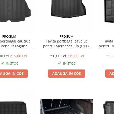
FROGUM
FROGUM
 portbagaj cauciuc
Tavita portbagaj cauciuc
Tavita
Ii
pentru Mercedes Cla (C117)
pentru Mazda 3 Sedan 09.13-
2.07 Station Wagon
01.13-03.19 Saloon
00 Lei
215,00 Lei
256,00 Lei
215,00 Lei
385,
IN STOC
IN STOC
AUGA IN COS
ADAUGA IN COS
AD