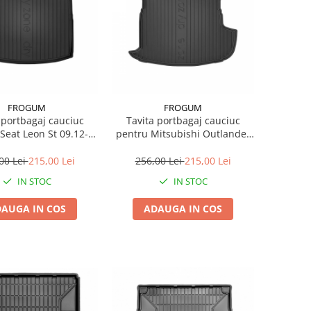
FROGUM
FROGUM
 portbagaj cauciuc
Tavita portbagaj cauciuc
pentru Mitsubishi Outlander
.20 Hatchback
Iii 08.12- Suv
00 Lei
215,00 Lei
256,00 Lei
215,00 Lei
IN STOC
IN STOC
AUGA IN COS
ADAUGA IN COS