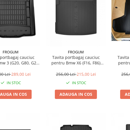
FROGUM
FROGUM
Tavita
 portbagaj cauciuc
Tavita portbagaj cauciuc
pentru Kia Xceed 06
pentru Bmw X6 (F16, F86)
Sedan 11.18-
08.14-07.19 Suv
256,
00 Lei
289,00 Lei
256,00 Lei
215,00 Lei
IN STOC
IN STOC
AD
AUGA IN COS
ADAUGA IN COS