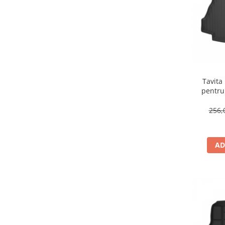
OUTLANDER
(1)
Suporti si placi prindere
A3
(1)
CIVIC
(1)
LAND CRUISER
(1)
ELANTRA
(1)
JETTA
(1)
B-CLASS
(1)
M-CLASS
(1)
Tavita
pentru Renault Laguna 
ACCORD
(1)
03.01-1
3
(1)
256,
CX-5
(1)
301
(1)
LEON
(1)
AD
OUTBACK
(1)
X4
(1)
CLA
(1)
X6
(1)
STELIVO
(1)
GLE
(1)
5008
(1)