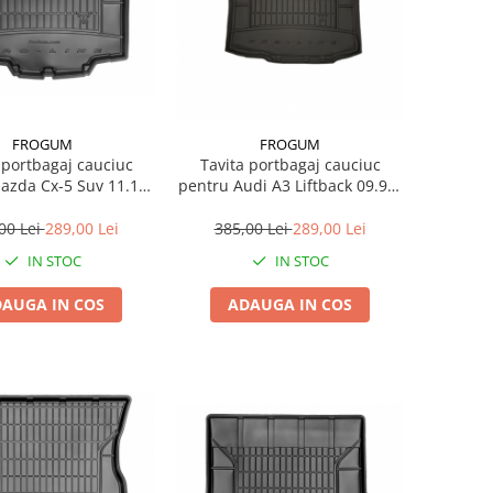
FROGUM
FROGUM
 portbagaj cauciuc
Tavita portbagaj cauciuc
pentru Audi A3 Liftback 09.96-
02.17
05.03 (Options / Exclusions:
Does Not Fit / Quattro / 4X4)
00 Lei
289,00 Lei
385,00 Lei
289,00 Lei
IN STOC
IN STOC
AUGA IN COS
ADAUGA IN COS