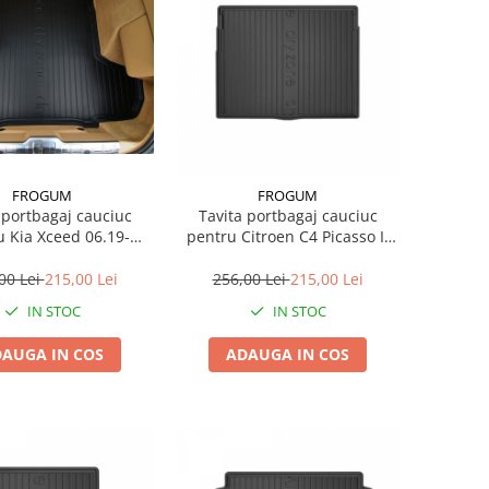
FROGUM
FROGUM
 portbagaj cauciuc
Tavita portbagaj cauciuc
.19-
pentru Citroen C4 Picasso Ii
Crossover
02.13- Minivan
00 Lei
215,00 Lei
256,00 Lei
215,00 Lei
IN STOC
IN STOC
AUGA IN COS
ADAUGA IN COS