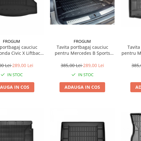
FROGUM
FROGUM
Tavita
 portbagaj cauciuc
Tavita portbagaj cauciuc
pentru Mazda Cx-5 Suv 11.11-
pentru Mercedes B Sports
02.17-12.22
Tourer (W246, W242) Liftback
11.11-12.18
385,
00 Lei
289,00 Lei
385,00 Lei
289,00 Lei
IN STOC
IN STOC
AD
AUGA IN COS
ADAUGA IN COS