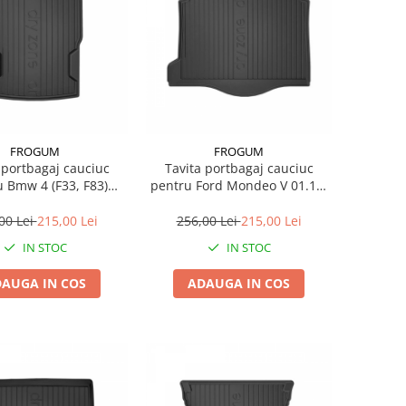
FROGUM
FROGUM
 portbagaj cauciuc
Tavita portbagaj cauciuc
F83)
pentru Ford Mondeo V 01.19-
10.13-07.20
Station Wagon
00 Lei
215,00 Lei
256,00 Lei
215,00 Lei
IN STOC
IN STOC
AUGA IN COS
ADAUGA IN COS