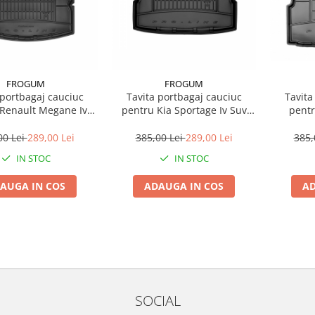
FROGUM
FROGUM
 portbagaj cauciuc
Tavita portbagaj cauciuc
Tavita
pentru Kia Sportage Iv Suv
pentru Ford Mo
ombi 04.16-
09.15-09.22
L
00 Lei
289,00 Lei
385,00 Lei
289,00 Lei
385,
IN STOC
IN STOC
AUGA IN COS
ADAUGA IN COS
AD
SOCIAL