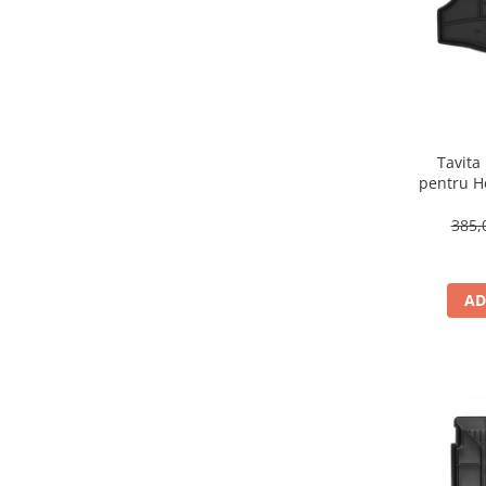
OPTIMA
(1)
SPORT
(1)
X3
(1)
FREEMONT
(1)
VITO
(1)
GLK
(1)
Tavita
AVENSIS
(1)
pentru Honda Civic X Liftback
S90
(1)
GOLF
(1)
385,
KORANDO
(1)
LOGAN
(1)
DS5
(1)
AD
407
(1)
GT86
(1)
LAGUNA
(1)