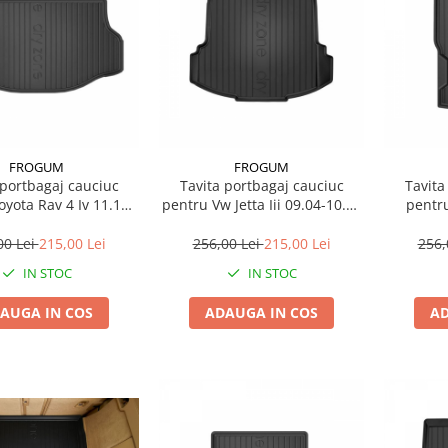
FROGUM
FROGUM
 portbagaj cauciuc
Tavita portbagaj cauciuc
Tavita
pentru Vw Jetta Iii 09.04-10.10
pentru Bmw 4 (F33, 
11.18 Suv
Saloon
00 Lei
215,00 Lei
256,00 Lei
215,00 Lei
256,
IN STOC
IN STOC
AUGA IN COS
ADAUGA IN COS
AD