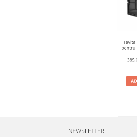
Tavita
pentru Renault Megane Iv
K
385,
AD
NEWSLETTER