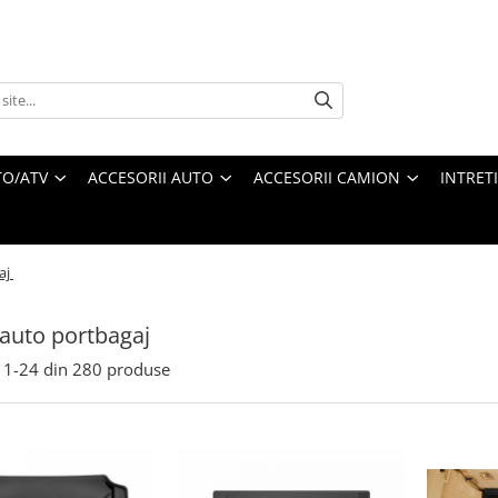
O/ATV
ACCESORII AUTO
ACCESORII CAMION
INTRET
aj
 auto portbagaj
1-
24
din
280
produse