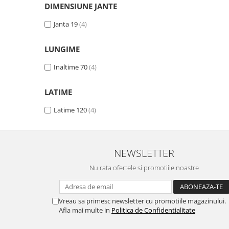
DIMENSIUNE JANTE
Pipe si fise bujii
20W-50
Bujii
20W-60
Janta 19
(4)
SAE30
Electrica
LUNGIME
Ulei transmisie
Incarcatoar acumulator baterie
Uleiuri hidraulice
Inaltime 70
(4)
Incarcatoare acumulator baterie
Semnalizare
Gradina
LATIME
Oglinzi moto
Latime 120
(4)
BMW Motorrad
Consumabile BMW Motorrad
Uleiuri si lichide moto
NEWSLETTER
Ulei moto
Nu rata ofertele si promotiile noastre
Ulei transmisie moto
Ulei furca moto
Curatare si intretinere lant moto
Vreau sa primesc newsletter cu promotiile magazinului.
Antigel moto
Afla mai multe in
Politica de Confidentialitate
Aditivi moto