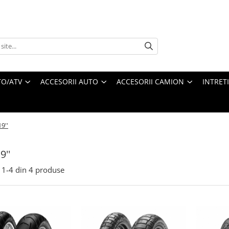
O/ATV
ACCESORII AUTO
ACCESORII CAMION
INTRET
19''
9''
1-
4
din
4
produse