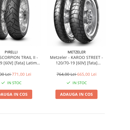
PIRELLI
METZELER
- SCORPION TRAIL II -
Metzeler - KAROO STREET -
9 [60V] [fata] Latime
120/70-19 [60V] [fata]
altime 70 | Janta 19
[DOT3918] | Latime 120 |
Inaltime 70 | Janta 19
00 Lei
771,00 Lei
764,00 Lei
665,00 Lei
IN STOC
IN STOC
AUGA IN COS
ADAUGA IN COS