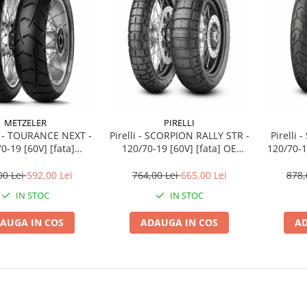
METZELER
PIRELLI
 - TOURANCE NEXT -
Pirelli - SCORPION RALLY STR -
Pirelli 
0-19 [60V] [fata]
120/70-19 [60V] [fata] OE
120/70-1
621] Latime 120 |
DUCATI Multistrada V4 |
120 | In
ime 70 | Janta 19
Latime 120 | Inaltime 70 |
00 Lei
592,00 Lei
764,00 Lei
665,00 Lei
878,
Janta 19
IN STOC
IN STOC
AUGA IN COS
ADAUGA IN COS
AD