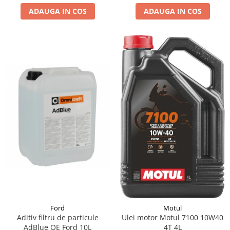
ADAUGA IN COS
ADAUGA IN COS
Suporti si placi prindere
Ford
Motul
Aditiv filtru de particule
Ulei motor Motul 7100 10W40
AdBlue OE Ford 10L
4T 4L