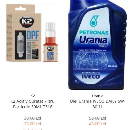
K2
Urania
K2 Aditiv Curatat Filtru
Ulei Urania IVECO DAILY 5W-
Particule 50ML T316
30 1L
30,00 Lei
53,00 Lei
25,00 Lei
43,00 Lei