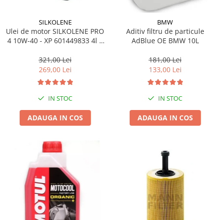
SILKOLENE
BMW
Ulei de motor SILKOLENE PRO
Aditiv filtru de particule
4 10W-40 - XP 601449833 4l +
AdBlue OE BMW 10L
1l gratis
321,00 Lei
181,00 Lei
269,00 Lei
133,00 Lei
IN STOC
IN STOC
ADAUGA IN COS
ADAUGA IN COS