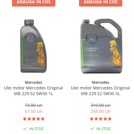
ADAUGA IN COS
ADAUGA IN COS
Lichid de frana
Vaselina si spray-uri tehnice moto
Filtre moto
Filtru combustibil
Buson golire ulei
Filtru ulei moto
Filtru aer moto
Intretinere si curatare filtre moto
Intretinere moto
Intretinere echipament moto
Mercedes
Mercedes
Curatare moto
Ulei motor Mercedes Original
Ulei motor Mercedes Original
Covor moto
MB 229.52 5W30 1L
MB 229.52 5W30 5L
Accesorii moto
73,00 Lei
310,00 Lei
Antifurt
67,00 Lei
268,00 Lei
Genti bagaje moto
Huse moto
IN STOC
IN STOC
Suporti si kituri montaj topcase