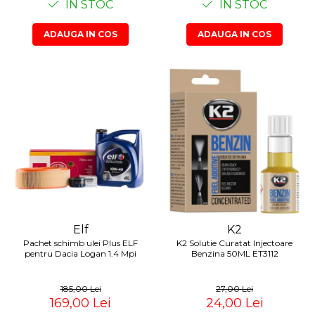
IN STOC
IN STOC
ADAUGA IN COS
ADAUGA IN COS
Elf
K2
Pachet schimb ulei Plus ELF
K2 Solutie Curatat Injectoare
pentru Dacia Logan 1.4 Mpi
Benzina 50ML ET3112
185,00 Lei
27,00 Lei
169,00 Lei
24,00 Lei