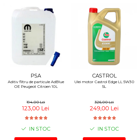
PSA
CASTROL
Aditiv filtru de particule AdBlue
Ulei motor Castrol Edge LL 5W30
OE Peugeot Citroen 10L
5L
194,00 Lei
326,00 Lei
123,00 Lei
249,00 Lei
IN STOC
IN STOC