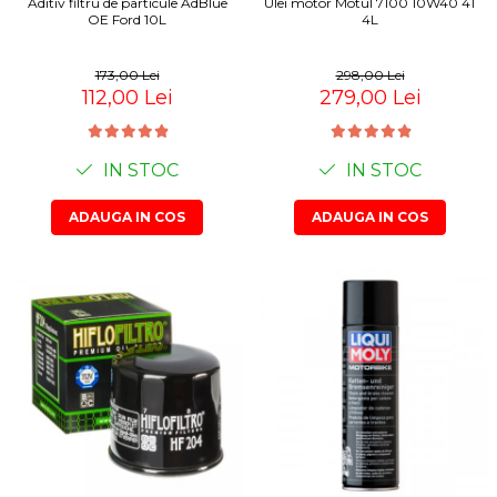
Aditiv filtru de particule AdBlue
Ulei motor Motul 7100 10W40 4T
OE Ford 10L
4L
173,00 Lei
298,00 Lei
112,00 Lei
279,00 Lei
IN STOC
IN STOC
ADAUGA IN COS
ADAUGA IN COS