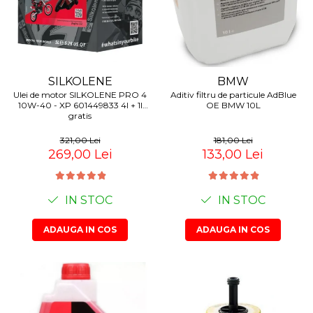
SILKOLENE
BMW
Ulei de motor SILKOLENE PRO 4
Aditiv filtru de particule AdBlue
10W-40 - XP 601449833 4l + 1l
OE BMW 10L
gratis
321,00 Lei
181,00 Lei
269,00 Lei
133,00 Lei
IN STOC
IN STOC
ADAUGA IN COS
ADAUGA IN COS