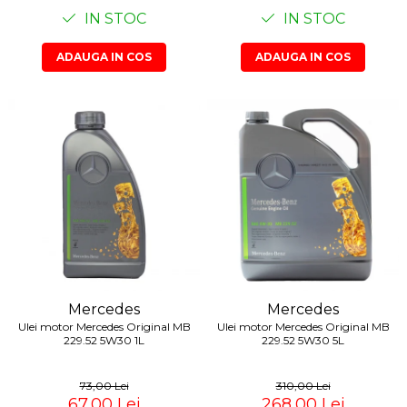
Lichid de frana
IN STOC
IN STOC
Vaselina si spray-uri tehnice moto
ADAUGA IN COS
ADAUGA IN COS
Filtre moto
Filtru combustibil
Buson golire ulei
Filtru ulei moto
Filtru aer moto
Intretinere si curatare filtre moto
Intretinere moto
Intretinere echipament moto
Curatare moto
Covor moto
Accesorii moto
Mercedes
Mercedes
Ulei motor Mercedes Original MB
Ulei motor Mercedes Original MB
Antifurt
229.52 5W30 1L
229.52 5W30 5L
Genti bagaje moto
Huse moto
73,00 Lei
310,00 Lei
67,00 Lei
268,00 Lei
Suporti si kituri montaj topcase