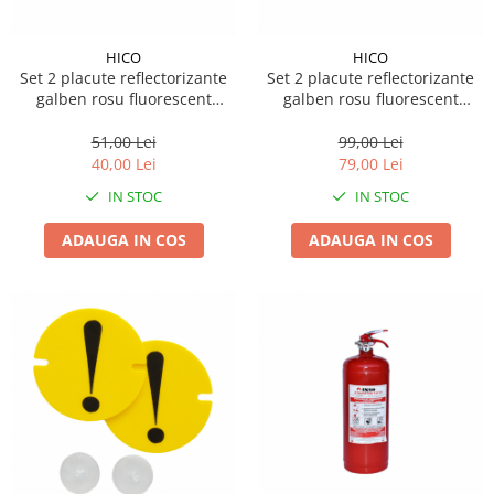
HICO
HICO
Set 2 placute reflectorizante
Set 2 placute reflectorizante
galben rosu fluorescent
galben rosu fluorescent
300x100 mm aluminiu Hico
565x196 mm aluminiu rf
70.01s HICO
51,00 Lei
99,00 Lei
40,00 Lei
79,00 Lei
IN STOC
IN STOC
ADAUGA IN COS
ADAUGA IN COS