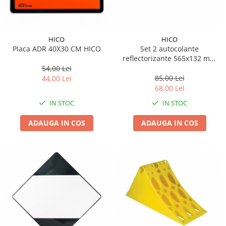
Suporti si placi prindere
HICO
HICO
Placa ADR 40X30 CM HICO
Set 2 autocolante
reflectorizante 565x132 mm
Hico
54,00 Lei
85,00 Lei
44,00 Lei
68,00 Lei
IN STOC
IN STOC
ADAUGA IN COS
ADAUGA IN COS