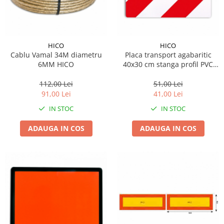
Lichid de frana
Vaselina si spray-uri tehnice moto
Filtre moto
HICO
HICO
Filtru combustibil
Cablu Vamal 34M diametru
Placa transport agabaritic
Buson golire ulei
6MM HICO
40x30 cm stanga profil PVC
Hico
Filtru ulei moto
112,00 Lei
51,00 Lei
Filtru aer moto
91,00 Lei
41,00 Lei
Intretinere si curatare filtre moto
IN STOC
IN STOC
Intretinere moto
ADAUGA IN COS
ADAUGA IN COS
Intretinere echipament moto
Curatare moto
Covor moto
Accesorii moto
Antifurt
Genti bagaje moto
Huse moto
Suporti si kituri montaj topcase