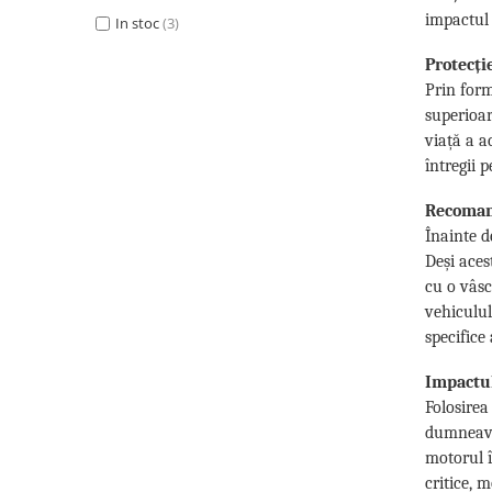
Lichid de frana
impactul 
In stoc
(3)
Vaselina si spray-uri tehnice moto
Protecți
Filtre moto
Prin form
Filtru combustibil
superioar
Buson golire ulei
viață a a
Filtru ulei moto
întregii 
Filtru aer moto
Recomand
Intretinere si curatare filtre moto
Înainte d
Intretinere moto
Deși aces
Intretinere echipament moto
cu o vâsc
Curatare moto
vehiculul
specific
Covor moto
Accesorii moto
Impactul
Antifurt
Folosirea
Genti bagaje moto
dumneavoa
motorul î
Huse moto
critice, 
Suporti si kituri montaj topcase