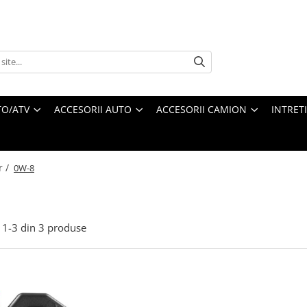
O/ATV
ACCESORII AUTO
ACCESORII CAMION
INTRET
r /
0W-8
1-
3
din
3
produse