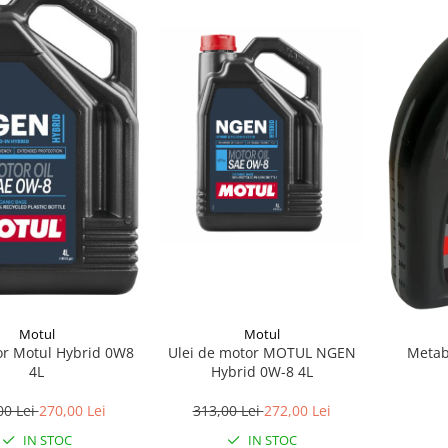
Motul
Motul
or Motul Hybrid 0W8
Ulei de motor MOTUL NGEN
Metab
4L
Hybrid 0W-8 4L
00 Lei
270,00 Lei
313,00 Lei
272,00 Lei
IN STOC
IN STOC