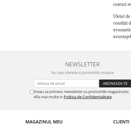
costuri r
Suporti si placi prindere
Uleiul de
condiții 
avansată 
avantajel
NEWSLETTER
Nu rata ofertele si promotiile noastre
Vreau sa primesc newsletter cu promotiile magazinului.
Afla mai multe in
Politica de Confidentialitate
MAGAZINUL MEU
CLIENTI