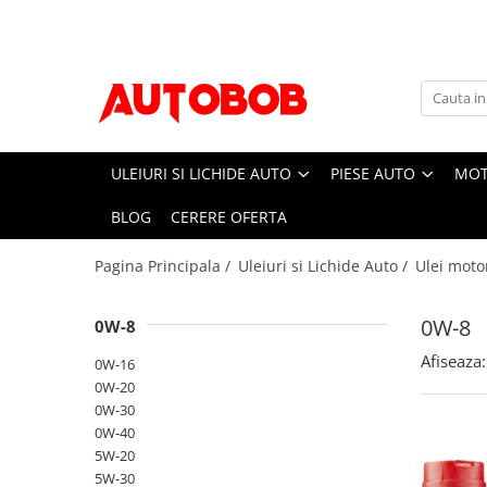
Uleiuri si Lichide Auto
Piese auto
Moto/Atv
Accesorii auto
Accesorii camion
Intretinere auto
Scule si echipamente
Adblue
Sistem franare
Sistemul de franare
Accesorii
Covor compartiment picioare
Bureti, Lavete, Accesorii
Consumabile vopsitorie
Apa distilata
Placute frana
Placute frana moto
Paravanturi auto
Husa scaun
Vaselina
Prelucrarea solului
ULEIURI SI LICHIDE AUTO
PIESE AUTO
MOT
Discuri frana
Accesorii racing
Aditivi
Lanturi antiderapante
Material pentru plansa de bord
Pachete detailing
Truse si scule de mana
Sistem directie
Protectii rezervor
BLOG
CERERE OFERTA
Aditivi ulei
Parasolare auto
Perdele cabina sofer
Curatare jante si anvelope
Scule si echipamente pneumatice
Articulatie cardan
Evacuari moto
Aditivi combustibil
Tavite auto portbagaj
Raft interior cabina sofer
Curatare sistem A/C
Echipamente atelier
Pagina Principala /
Uleiuri si Lichide Auto /
Ulei moto
Set brate directie
Aditivi sistemul de racire
Evacuare finala
Carlige de remorcare
Intretinere exterior
Bancuri de scule
Ambreiaj
Alti aditivi
Galerii de evacuare si de-cat
Accesorii remorcare
Spalare
Mobilier service
0W-8
0W-8
Antigel
Placa presiune
Evacuare completa
Carlige
Polish
Echipamente de ridicare
Kit ambreiaj
Ghidoane, manete, mansoane si
Afiseaza:
Lichid frana
0W-16
Stergatoare auto
Ceara
accesorii
Consumabile service
Suspensie
0W-20
Ulei motor
Intretinere vopsea
Becuri auto
0W-30
Capete ghidon
Electrice
Flanse amortizor
0W-8
Dejivrant
0W-40
Mansoane
Accesorii auto exterior
Amortizoare
Vopsea spray auto
5W-20
10W
Materiale plastice
Anvelope moto
Accesorii auto interior
Distributie
5W-30