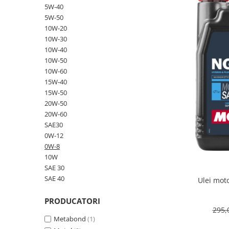
Vulcanizare
SAE 30
Intretinere interior
5W-40
Set
Capace roti
Kit distributie
0W-12
Statie de umplere sisteme A/C
Materiale plastice
5W-50
Janta 10''
Kit distributie lant BMW
Covorase auto
SAE 40
10W-20
Curatare geamuri
Incalzitoare, sobe cu ulei ars
Janta 11''
Admisie aer
10W-30
0W-16
Huse scaune auto
Chedere si cauciuc
Janta 12''
10W-40
0W-20
Filtre
Tapiterie
Huse volan
10W-50
Janta 13''
0W-30
Accesorii filtre
Curatare jante si anvelope
10W-60
Produse sezoniere
Janta 14''
0W-40
15W-40
Filtre ulei
Intretinere interior
Janta 15''
Siguranta auto
15W-50
5W-20
Filtre aer
Bureti, Lavete, Accesorii
Janta 16''
20W-50
Suport numere
5W-30
Filtre combustibil
Diverse solutii chimice
20W-60
Janta 17''
5W-40
Tavite auto portbagaj
Filtre habitaclu
Odorizanti auto
SAE30
Janta 18''
5W-50
0W-12
Filtre hidraulice
Lichid parbriz
Janta 19''
0W-8
10W-20
Filtre uscator
Odorizanti auto
Janta 21''
10W
10W-30
Filtre aditivi
Transmisie
Diverse solutii chimice
SAE 30
10W-40
Filtre agent racire
SAE 40
Ulei mot
Lanturi de transmisie
Spray-uri tehnice
10W-50
Pachete revizie
Kit lant
10W-60
PRODUCATORI
295,
Foaie/ pinion spate
15W-40
Metabond
(1)
Pinion fata
15W-50