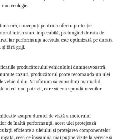
ă mai ecologic.
timă oră, concepuți pentru a oferi o protecție
torul într-o stare impecabilă, prelungind durata de
rat, iar performanța acestuia este optimizată pe durata
i fără griji.
cificațiile producătorului vehiculului dumneavoastră.
n anumite cazuri, producătorul poate recomanda un ulei
e ale vehiculului. Vă sfătuim să consultați manualul
uleiul cel mai potrivit, care să corespundă nevoilor
ificativ asupra duratei de viață a motorului
ilor de înaltă performanță, acest ulei protejează
ulații eficiente a uleiului și protejarea componentelor
ungată, ceea ce înseamnă mai puține vizite la service și