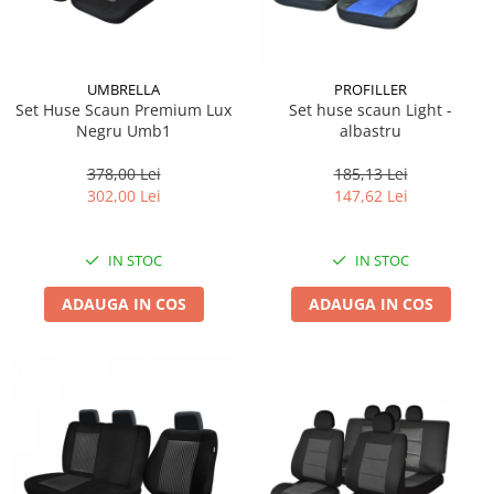
Lichid de frana
Vaselina si spray-uri tehnice moto
Filtre moto
UMBRELLA
PROFILLER
Filtru combustibil
Set Huse Scaun Premium Lux
Set huse scaun Light -
Negru Umb1
albastru
Buson golire ulei
Filtru ulei moto
378,00 Lei
185,13 Lei
Filtru aer moto
302,00 Lei
147,62 Lei
Intretinere si curatare filtre moto
Intretinere moto
IN STOC
IN STOC
Intretinere echipament moto
ADAUGA IN COS
ADAUGA IN COS
Curatare moto
Covor moto
Accesorii moto
Antifurt
Genti bagaje moto
Huse moto
Suporti si kituri montaj topcase