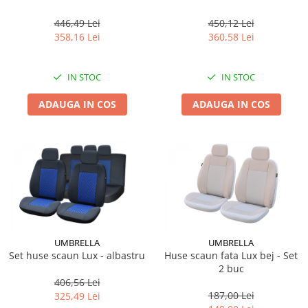
446,49 Lei
450,12 Lei
358,16 Lei
360,58 Lei
IN STOC
IN STOC
ADAUGA IN COS
ADAUGA IN COS
UMBRELLA
UMBRELLA
Set huse scaun Lux - albastru
Huse scaun fata Lux bej - Set
2 buc
406,56 Lei
187,00 Lei
325,49 Lei