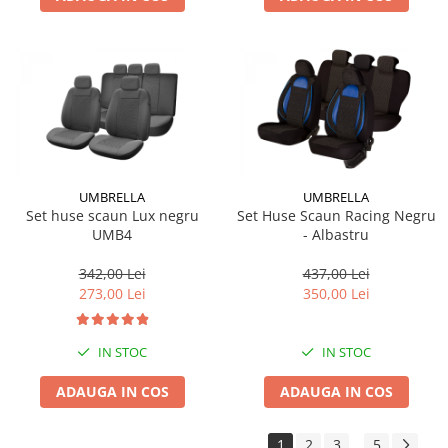
UMBRELLA
UMBRELLA
Set huse scaun Lux negru
Set Huse Scaun Racing Negru
UMB4
- Albastru
342,00 Lei
437,00 Lei
273,00 Lei
350,00 Lei
IN STOC
IN STOC
ADAUGA IN COS
ADAUGA IN COS
1
2
3
5
...