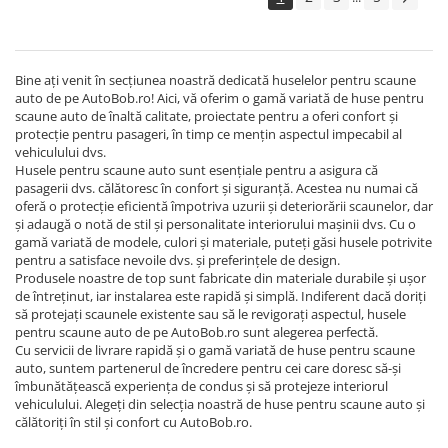
Bine ați venit în secțiunea noastră dedicată huselelor pentru scaune
auto de pe AutoBob.ro! Aici, vă oferim o gamă variată de huse pentru
scaune auto de înaltă calitate, proiectate pentru a oferi confort și
protecție pentru pasageri, în timp ce mențin aspectul impecabil al
vehiculului dvs.
Husele pentru scaune auto sunt esențiale pentru a asigura că
pasagerii dvs. călătoresc în confort și siguranță. Acestea nu numai că
oferă o protecție eficientă împotriva uzurii și deteriorării scaunelor, dar
și adaugă o notă de stil și personalitate interiorului mașinii dvs. Cu o
gamă variată de modele, culori și materiale, puteți găsi husele potrivite
pentru a satisface nevoile dvs. și preferințele de design.
Produsele noastre de top sunt fabricate din materiale durabile și ușor
de întreținut, iar instalarea este rapidă și simplă. Indiferent dacă doriți
să protejați scaunele existente sau să le revigorați aspectul, husele
pentru scaune auto de pe AutoBob.ro sunt alegerea perfectă.
Cu servicii de livrare rapidă și o gamă variată de huse pentru scaune
auto, suntem partenerul de încredere pentru cei care doresc să-și
îmbunătățească experiența de condus și să protejeze interiorul
vehiculului. Alegeți din selecția noastră de huse pentru scaune auto și
călătoriți în stil și confort cu AutoBob.ro.