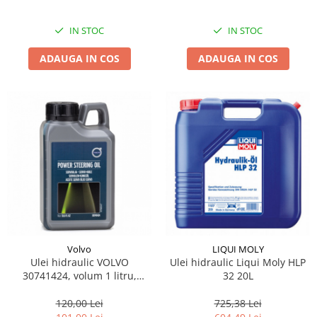
viteze
IN STOC
IN STOC
ADAUGA IN COS
ADAUGA IN COS
Volvo
LIQUI MOLY
Ulei hidraulic VOLVO
Ulei hidraulic Liqui Moly HLP
30741424, volum 1 litru,
32 20L
verde, mineral, CHF-11S, CHF-
202, pentru servodirectie
120,00 Lei
725,38 Lei