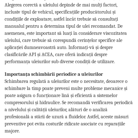
Alegerea corectă a uleiului depinde de mai mulți factori,
inclusiv tipul de vehicul, specificațiile producătorului și
condițiile de exploatare, astfel încât trebuie să consultați
manualul pentru a determina tipul de ulei recomandat. De
asemenea, este important să luați în considerare viscozitatea
uleiului, care trebuie să corespundă cerințelor specifice ale
aplicației dumneavoastră auto. Informați-vă și despre
clasificările API și ACEA, care oferă indicații despre
performanța uleiurilor sub diverse condiții de utilizare.
Importanța schimbării periodice a uleiurilor
Schimbarea regulată a uleiurilor este o necesitate, deoarece o
schimbare la timp poate preveni multe probleme mecanice și
poate asigura o funcționare lină și eficientă a sistemelor
compresorului și hidraulice. Se recomandă verificarea periodică
a nivelului și calității uleiurilor, alături de o analiză
profesională a stării de uzură a fluidelor. Astfel, aceste măsuri
preventive pot evita costurile ridicate asociate cu reparațiile
majore.