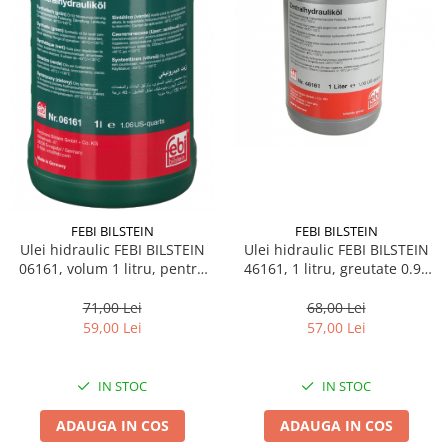
FEBI BILSTEIN
FEBI BILSTEIN
Ulei hidraulic FEBI BILSTEIN
Ulei hidraulic FEBI BILSTEIN
46161, 1 litru, greutate 0.95
06161, volum 1 litru, pentru
kg, verde
servodirectie, verde, sintetic
68,00 Lei
71,00 Lei
57,00 Lei
59,00 Lei
IN STOC
IN STOC
ADAUGA IN COS
ADAUGA IN COS