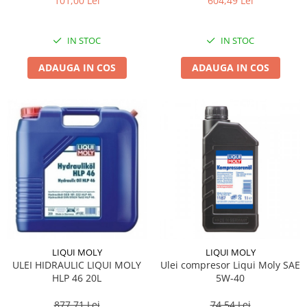
101,00 Lei
604,49 Lei
IN STOC
IN STOC
ADAUGA IN COS
ADAUGA IN COS
LIQUI MOLY
LIQUI MOLY
ULEI HIDRAULIC LIQUI MOLY
Ulei compresor Liqui Moly SAE
HLP 46 20L
5W-40
877,71 Lei
74,54 Lei