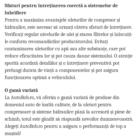
Sfaturi pentru întreținerea corectă a sistemelor de
lubrifiere
Pentru a maximiza avantajele uleiurilor de compresor și
hidraulice, este necesar să urmați câteva sfaturi de întreținere.
Verificați regulat nivelurile de ulei și starea filtrelor și înlocuiți-
le conform recomandărilor producătorului. Evitați
contaminarea uleiurilor cu apă sau alte substanțe, care pot
reduce eficacitatea lor și pot cauza daune sistemului. O atenție
sporită acordată detaliilor și o întreținere preventivă pot
prelungi durata de viață a componentelor și pot asigura
funcționarea optimă a vehiculului.
O gamă variată
La AutoBob.ro, vă oferim o gamă variată de produse din
domeniul auto de înaltă calitate, de la uleiuri pentru
compresoare și sisteme hidraulice până la accesorii și piese de
schimb, totul este gândit să răspundă nevoilor dumneavoastră.
Alegeți AutoBob.ro pentru a asigura o performanță de top a
mașinii!