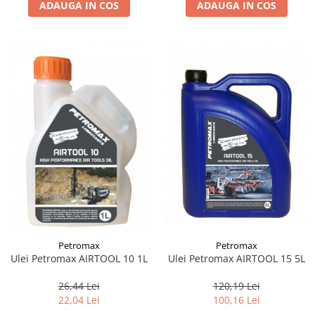
ADAUGA IN COS
ADAUGA IN COS
Suporti si placi prindere
Petromax
Petromax
Ulei Petromax AIRTOOL 10 1L
Ulei Petromax AIRTOOL 15 5L
26,44 Lei
120,19 Lei
22,04 Lei
100,16 Lei