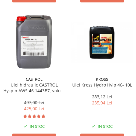
Lichid de frana
Vaselina si spray-uri tehnice moto
Filtre moto
Filtru combustibil
Buson golire ulei
Filtru ulei moto
Filtru aer moto
Intretinere si curatare filtre moto
Intretinere moto
Intretinere echipament moto
CASTROL
KROSS
Ulei hidraulic CASTROL
Ulei Kross Hydro Hvlp 46- 10L
Curatare moto
Hyspin AWS 46 1443B7, volum
Covor moto
20 litri, continut scazut de
283,12 Lei
Accesorii moto
zinc
497,00 Lei
235,94 Lei
425,00 Lei
Antifurt
Genti bagaje moto
IN STOC
IN STOC
Huse moto
Suporti si kituri montaj topcase