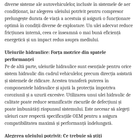
diverse sisteme ale autovehiculelor, inclusiv în sistemele de aer
condiționat, iar alegerea uleiului potrivit pentru compresor
prelungește durata de viață a acestuia și asigură o funcționare
optimă în condiții diverse de exploatare. Un ulei adecvat reduce
fricțiunea internă, ceea ce înseamnă o mai bună eficiență
energetică și un impact redus asupra mediului.
Uleiurile hidraulice: Forța motrice din spatele
performanței
Pe de altă parte, uleiurile hidraulice sunt esențiale pentru orice
sistem hidraulic din cadrul vehiculelor, precum direcția asistată
și sistemele de ridicare. Acestea transferă puterea în
componentele hidraulice și ajută la protecția împotriva
coroziunii și a uzurii excesive. Utilizarea unui ulei hidraulic de
calitate poate reduce semnificativ riscurile de defecțiuni și
poate îmbunătăți răspunsul sistemului. Este necesar să alegeți
uleiuri care respectă specificațiile OEM pentru a asigura
compatibilitatea maximă și performanță îndelungată.
Alegerea uleiului potrivit: Ce trebuie să știți