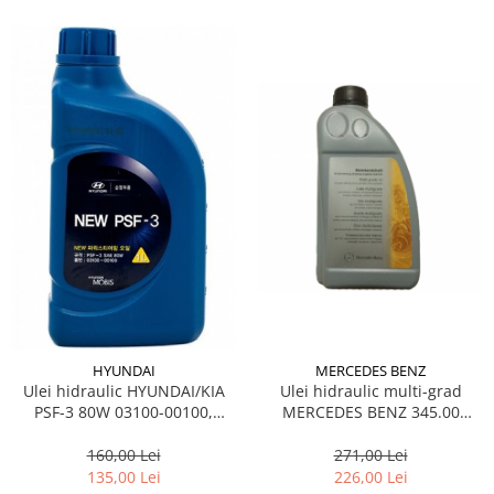
MERCEDES BENZ
HYUNDAI
Ulei hidraulic multi-grad
Ulei hidraulic HYUNDAI/KIA
MERCEDES BENZ 345.00
PSF-3 80W 03100-00100,
A001989240309, volum 1 litru,
volum 1 litru, pentru
verde, pentru servodirectie,
servodirectie
271,00 Lei
160,00 Lei
ambreiaj, mecanism cutii
226,00 Lei
135,00 Lei