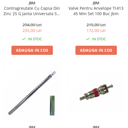
JBM
JBM
Suporti si placi prindere
Contragreutate Cu Capsa Din
Valve Pentru Anvelope Tr413
Zinc 25 G Janta Universala Set
45 Mm Set 100 Buc Jbm
100 Buc Jbm
294,00 Lei
215,00 Lei
235,00 Lei
172,00 Lei
IN STOC
IN STOC
ADAUGA IN COS
ADAUGA IN COS
JBM
JBM