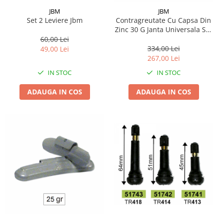
Lichid de frana
JBM
JBM
Vaselina si spray-uri tehnice moto
Set 2 Leviere Jbm
Contragreutate Cu Capsa Din
Zinc 30 G Janta Universala Set
Filtre moto
100 Buc Jbm
60,00 Lei
Filtru combustibil
334,00 Lei
49,00 Lei
267,00 Lei
Buson golire ulei
Filtru ulei moto
IN STOC
IN STOC
Filtru aer moto
ADAUGA IN COS
ADAUGA IN COS
Intretinere si curatare filtre moto
Intretinere moto
Intretinere echipament moto
Curatare moto
Covor moto
Accesorii moto
Antifurt
Genti bagaje moto
Huse moto
Suporti si kituri montaj topcase