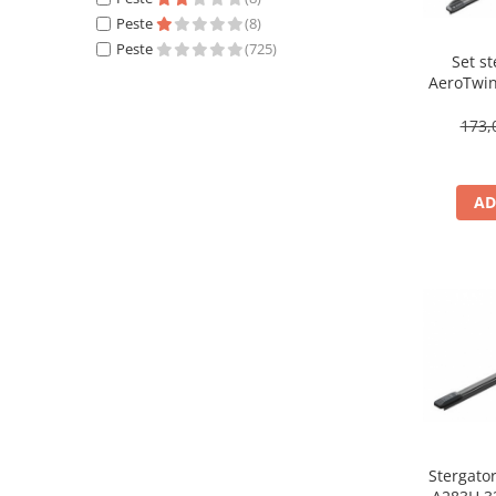
Lichid de frana
Peste
(8)
Vaselina si spray-uri tehnice moto
Peste
(725)
Set s
Filtre moto
AeroTwin
lungim
Filtru combustibil
fara carc
173,
Buson golire ulei
cu 
Filtru ulei moto
Filtru aer moto
AD
Intretinere si curatare filtre moto
Intretinere moto
Intretinere echipament moto
Curatare moto
Covor moto
Accesorii moto
Antifurt
Genti bagaje moto
Huse moto
Stergato
Suporti si kituri montaj topcase