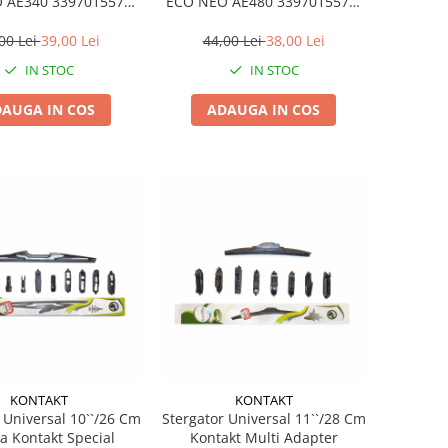
 AE340 3397015574,
ECO NEO AE480 3397015578,
ngime 350 mm
lungime 480 mm
00 Lei
39,00 Lei
44,00 Lei
38,00 Lei
IN STOC
IN STOC
AUGA IN COS
ADAUGA IN COS
KONTAKT
KONTAKT
 Universal 10``/26 Cm
Stergator Universal 11``/28 Cm
a Kontakt Special
Kontakt Multi Adapter