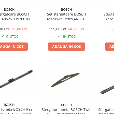
BOSCH
BOSCH
tergatoare BOSCH
Set stergatoare BOSCH
Sterg
 A862S 3397007862,
AeroTwin Retro AR801S
Aero
e 600 mm, 530 mm,
3397118996, lungime 600 mm,
33970160
asa, pentru vehicule
530 mm, kit retrofit, fara
00 Lei
151,00 Lei
159,00 Lei
140,00 Lei
53,
volan pe stanga
carcasa, pentru vehicule cu
IN STOC
IN STOC
volan pe stanga
AUGA IN COS
ADAUGA IN COS
AD
BOSCH
BOSCH
r luneta BOSCH Rear
Stergator luneta BOSCH Twin
Stergato