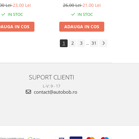
00 Lei
23,00 Lei
26,00 Lei
21,00 Lei
IN STOC
IN STOC
AUGA IN COS
ADAUGA IN COS
1
2
3
31
...
SUPORT CLIENTI
L-V: 9 - 17
contact@autobob.ro