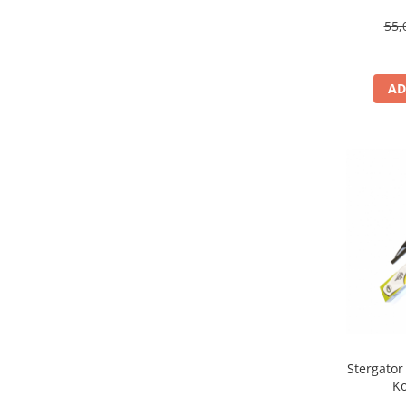
lu
55,
AD
Stergator
Ko