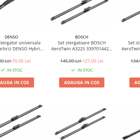
BOSCH
DENSO
Set stergatoare BOSCH
Set s
tergator universala
AeroTwin A322S 3397014422,
AeroTwi
arbriz DENSO Hybrid
lungime 650 mm, 500 mm,
lungim
-048L, 475 mm
lama lata, pentru vehicule cu
lama lat
145,00 Lei
127,00 Lei
134,
00 Lei
70,00 Lei
volan pe stanga
vo
IN STOC
IN STOC
ADAUGA IN COS
AD
AUGA IN COS