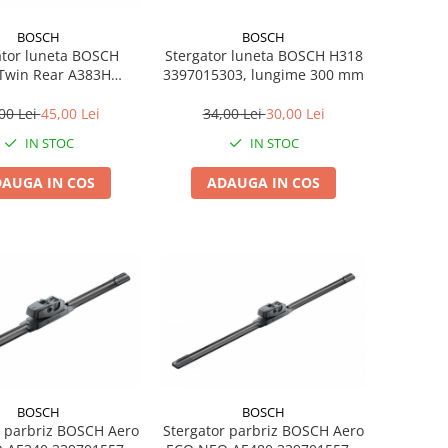
BOSCH
BOSCH
ator luneta BOSCH
Stergator luneta BOSCH H318
Twin Rear A383H
3397015303, lungime 300 mm
87, lungime 380 mm,
fara carcasa
00 Lei
45,00 Lei
34,00 Lei
30,00 Lei
IN STOC
IN STOC
AUGA IN COS
ADAUGA IN COS
BOSCH
BOSCH
r parbriz BOSCH Aero
Stergator parbriz BOSCH Aero