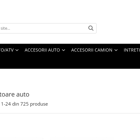
O/ATV
ACCESORII AUTO
ACCESORII CAMION
INTRET
toare auto
1-
24
din
725
produse