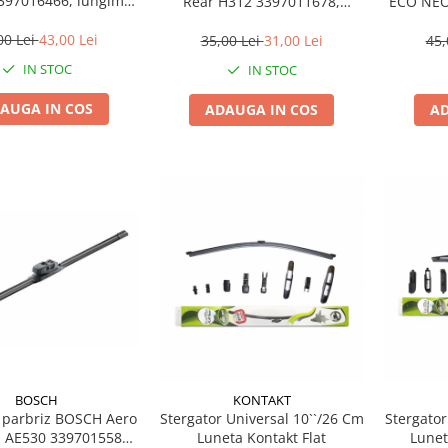
397016466, lungime
Rear H312 3397011678,
ECO NEO
 mm, lama lata
lungime 300 mm, standard
lu
00 Lei
43,00 Lei
35,00 Lei
31,00 Lei
45,
IN STOC
IN STOC
AUGA IN COS
ADAUGA IN COS
AD
BOSCH
KONTAKT
r parbriz BOSCH Aero
Stergator Universal 10``/26 Cm
Stergator
 AE530 3397015580,
Luneta Kontakt Flat
Lunet