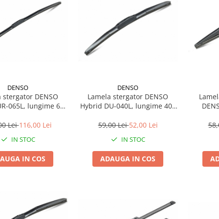
DENSO
DENSO
Lamel
 stergator DENSO
Lamela stergator DENSO
DENS
R-065L, lungime 650
Hybrid DU-040L, lungime 400
lungim
artea sofer, lama
mm, partea pasager, lama
rgator hibrida
stergator hibrida
58,
00 Lei
116,00 Lei
59,00 Lei
52,00 Lei
IN STOC
IN STOC
AD
AUGA IN COS
ADAUGA IN COS