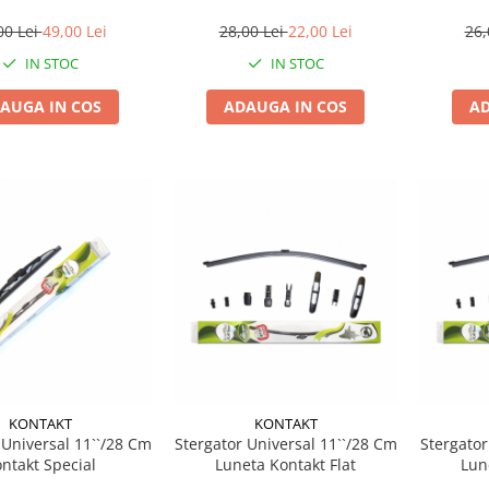
ngime 530 mm
00 Lei
49,00 Lei
28,00 Lei
22,00 Lei
26,
IN STOC
IN STOC
AUGA IN COS
ADAUGA IN COS
AD
KONTAKT
KONTAKT
 Universal 11``/28 Cm
Stergator Universal 11``/28 Cm
Stergator
ntakt Special
Luneta Kontakt Flat
Lun