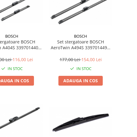
BOSCH
BOSCH
tergatoare BOSCH
Set stergatoare BOSCH
n A404S 3397014404,
AeroTwin A494S 3397014494,
e 700 mm, 340 mm,
lungime 600 mm, 500 mm,
a, pentru vehicule cu
lama lata, pentru BMW X2
00 Lei
116,00 Lei
177,00 Lei
154,00 Lei
lan pe stanga
(F39)
IN STOC
IN STOC
AUGA IN COS
ADAUGA IN COS