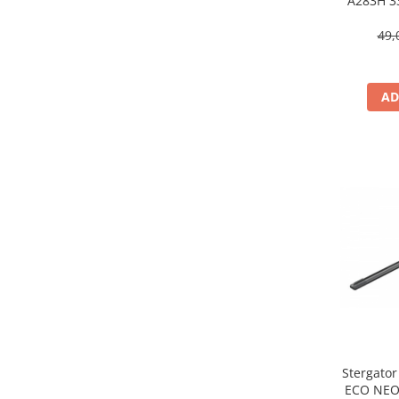
A283H 3
280
Suporti si placi prindere
49,
AD
Stergato
ECO NEO