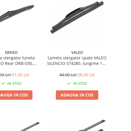
DENSO
VALEO
a stergator luneta
Lamela stergator spate VALEO
O Rear DRB-030,
SILENCIO 574280, lungime 180
e 300 mm, standard
mm, standard
00 Lei
51,00 Lei
44,00 Lei
38,00 Lei
IN STOC
IN STOC
AUGA IN COS
ADAUGA IN COS