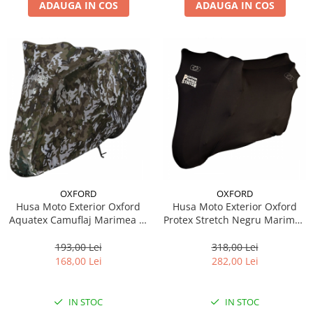
ADAUGA IN COS
ADAUGA IN COS
OXFORD
OXFORD
Husa Moto Exterior Oxford
Husa Moto Exterior Oxford
Aquatex Camuflaj Marimea M
Protex Stretch Negru Marimea
CV212
M CV171
193,00 Lei
318,00 Lei
168,00 Lei
282,00 Lei
IN STOC
IN STOC