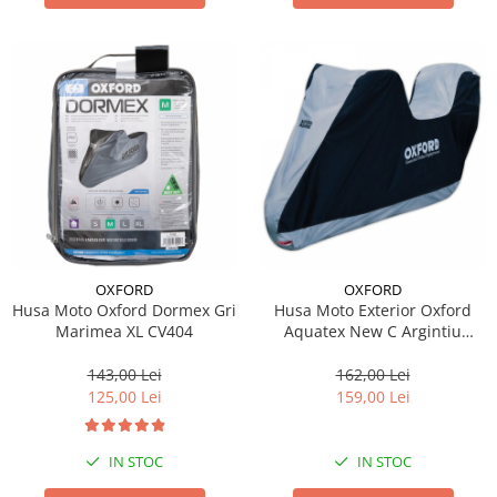
OXFORD
OXFORD
Husa Moto Oxford Dormex Gri
Husa Moto Exterior Oxford
Marimea XL CV404
Aquatex New C Argintiu
Marimea M CV203
143,00 Lei
162,00 Lei
125,00 Lei
159,00 Lei
IN STOC
IN STOC