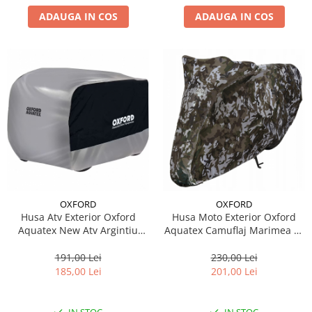
ADAUGA IN COS
ADAUGA IN COS
OXFORD
OXFORD
Husa Atv Exterior Oxford
Husa Moto Exterior Oxford
Aquatex New Atv Argintiu
Aquatex Camuflaj Marimea XL
Marimea S CV208
CV214
191,00 Lei
230,00 Lei
185,00 Lei
201,00 Lei