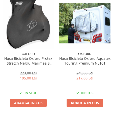
OXFORD
OXFORD
Husa Bicicleta Oxford Protex
Husa BIcicleta Oxford Aquatex
Stretch Negru Marimea S
Touring Premium NL101
CV190
223,00 Lei
249,00 Lei
195,00 Lei
217,00 Lei
IN STOC
IN STOC
ADAUGA IN COS
ADAUGA IN COS