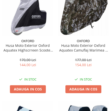
Suporti si placi prindere
OXFORD
OXFORD
Husa Moto Exterior Oxford
Husa Moto Exterior Oxford
Aquatex Highscrreen Scootes
Aquatex Camuflaj Marimea S
Cover Argintiu Marimea S
CV211
CV216
170,00 Lei
177,00 Lei
144,00 Lei
154,00 Lei
IN STOC
IN STOC
ADAUGA IN COS
ADAUGA IN COS