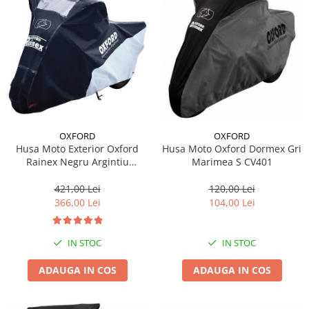
OXFORD
OXFORD
Husa Moto Exterior Oxford
Husa Moto Oxford Dormex Gri
Rainex Negru Argintiu
Marimea S CV401
Marimea L CV503
421,00 Lei
120,00 Lei
366,00 Lei
104,00 Lei
IN STOC
IN STOC
ADAUGA IN COS
ADAUGA IN COS