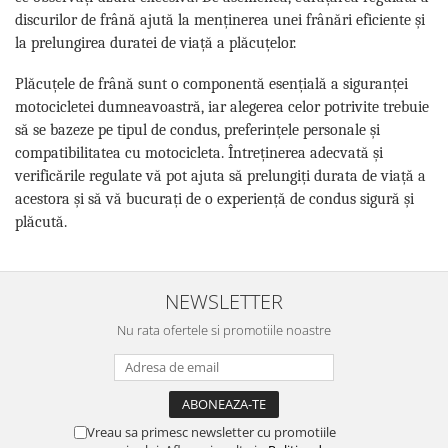
discurilor de frână ajută la menținerea unei frânări eficiente și
la prelungirea duratei de viață a plăcuțelor.
Plăcuțele de frână sunt o componentă esențială a siguranței
motocicletei dumneavoastră, iar alegerea celor potrivite trebuie
să se bazeze pe tipul de condus, preferințele personale și
compatibilitatea cu motocicleta. Întreținerea adecvată și
verificările regulate vă pot ajuta să prelungiți durata de viață a
acestora și să vă bucurați de o experiență de condus sigură și
plăcută.
NEWSLETTER
Nu rata ofertele si promotiile noastre
Vreau sa primesc newsletter cu promotiile