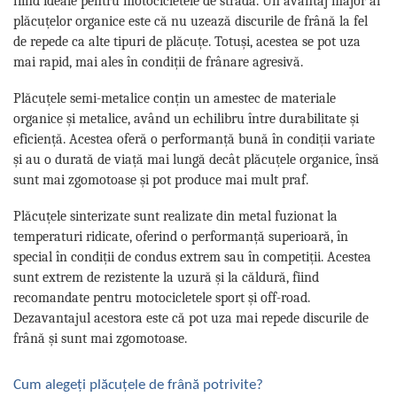
fiind ideale pentru motocicletele de stradă. Un avantaj major al
plăcuțelor organice este că nu uzează discurile de frână la fel
de repede ca alte tipuri de plăcuțe. Totuși, acestea se pot uza
mai rapid, mai ales în condiții de frânare agresivă.
Plăcuțele semi-metalice conțin un amestec de materiale
organice și metalice, având un echilibru între durabilitate și
eficiență. Acestea oferă o performanță bună în condiții variate
și au o durată de viață mai lungă decât plăcuțele organice, însă
sunt mai zgomotoase și pot produce mai mult praf.
Plăcuțele sinterizate sunt realizate din metal fuzionat la
temperaturi ridicate, oferind o performanță superioară, în
special în condiții de condus extrem sau în competiții. Acestea
sunt extrem de rezistente la uzură și la căldură, fiind
recomandate pentru motocicletele sport și off-road.
Dezavantajul acestora este că pot uza mai repede discurile de
frână și sunt mai zgomotoase.
Cum alegeți plăcuțele de frână potrivite?