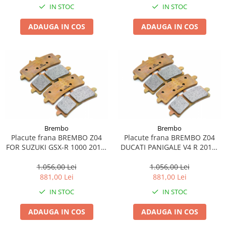
Lichid de frana
IN STOC
IN STOC
Vaselina si spray-uri tehnice moto
ADAUGA IN COS
ADAUGA IN COS
Filtre moto
Filtru combustibil
Buson golire ulei
Filtru ulei moto
Filtru aer moto
Intretinere si curatare filtre moto
Intretinere moto
Brembo
Brembo
Intretinere echipament moto
Placute frana BREMBO Z04
Placute frana BREMBO Z04
Curatare moto
FOR SUZUKI GSX-R 1000 2017-
DUCATI PANIGALE V4 R 2018-
Covor moto
2022
2022
1.056,00 Lei
1.056,00 Lei
Accesorii moto
881,00 Lei
881,00 Lei
Antifurt
IN STOC
IN STOC
Genti bagaje moto
Huse moto
ADAUGA IN COS
ADAUGA IN COS
Suporti si kituri montaj topcase