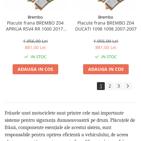
Brembo
Brembo
Placute frana BREMBO Z04
Placute frana BREMBO Z04
APRILIA RSV4 RR 1000 2017-
DUCATI 1098 1098 2007-2007
2018
1.056,00 Lei
1.056,00 Lei
881,00 Lei
881,00 Lei
IN STOC
IN STOC
ADAUGA IN COS
ADAUGA IN COS
1
2
3
Frânele unei motociclete sunt printre cele mai importante
sisteme pentru siguranța dumneavoastră pe drum. Plăcuțele de
frână, componente esențiale ale acestui sistem, sunt
responsabile pentru oprirea eficientă a vehiculului, de aceea