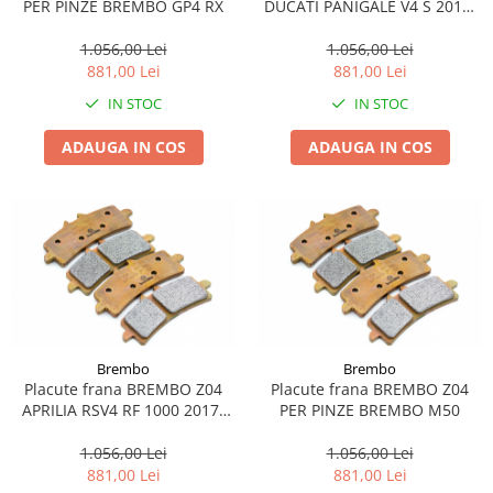
PER PINZE BREMBO GP4 RX
DUCATI PANIGALE V4 S 2018-
Pipe si fise bujii
20W-50
2022
1.056,00 Lei
1.056,00 Lei
Bujii
20W-60
881,00 Lei
881,00 Lei
SAE30
Electrica
IN STOC
IN STOC
Ulei transmisie
Incarcatoar acumulator baterie
Uleiuri hidraulice
ADAUGA IN COS
ADAUGA IN COS
Incarcatoare acumulator baterie
Semnalizare
Gradina
Oglinzi moto
BMW Motorrad
Consumabile BMW Motorrad
Uleiuri si lichide moto
Ulei moto
Ulei transmisie moto
Brembo
Brembo
Placute frana BREMBO Z04
Placute frana BREMBO Z04
Ulei furca moto
APRILIA RSV4 RF 1000 2017-
PER PINZE BREMBO M50
Curatare si intretinere lant moto
2018
Antigel moto
1.056,00 Lei
1.056,00 Lei
881,00 Lei
881,00 Lei
Aditivi moto