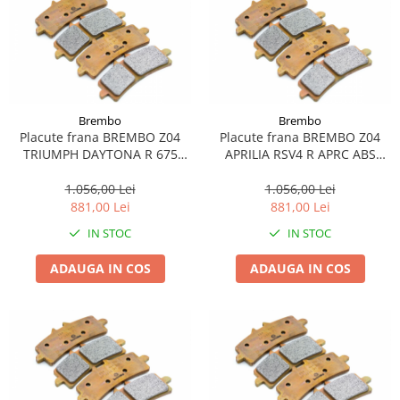
Brembo
Brembo
Placute frana BREMBO Z04
Placute frana BREMBO Z04
TRIUMPH DAYTONA R 675
APRILIA RSV4 R APRC ABS
2011-2016
1000 2013-2014
1.056,00 Lei
1.056,00 Lei
881,00 Lei
881,00 Lei
IN STOC
IN STOC
ADAUGA IN COS
ADAUGA IN COS