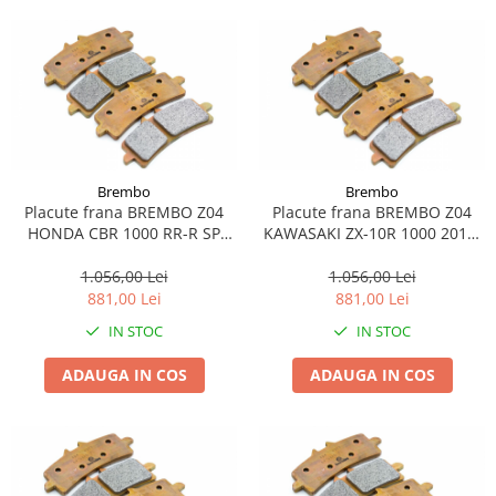
Suporti si placi prindere
Brembo
Brembo
Placute frana BREMBO Z04
Placute frana BREMBO Z04
HONDA CBR 1000 RR-R SP
KAWASAKI ZX-10R 1000 2016-
2020-2022
2018
1.056,00 Lei
1.056,00 Lei
881,00 Lei
881,00 Lei
IN STOC
IN STOC
ADAUGA IN COS
ADAUGA IN COS