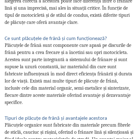
alegerea corectă a acestora poate face diferența între o frânare
lină și una imprecisă, mai ales în situații critice. În funcție de
tipul de motocicletă și de stilul de condus, există diferite tipuri
de plăcuțe care oferă avantaje clare.
Ce sunt plăcuțele de frână și cum funcționează?
Plăcuțele de frână sunt componente care apasă pe discurile de
frână pentru a crea frecare și a încetini sau opri motocicleta.
Acestea sunt parte integrantă a sistemului de frânare și sunt
supuse la uzură constantă, iar materialul din care sunt
fabricate influențează în mod direct eficiența frânării și durata
lor de viață. Există mai multe tipuri de plăcuțe de frână,
inclusiv cele din material organic, semi-metalice și sinterizate,
fiecare dintre aceste materiale oferind avantaje și dezavantaje
specifice.
Tipuri de plăcuțe de frână și avantajele acestora
Plăcuțele organice sunt fabricate din materiale precum fibrele
de sticlă, cauciuc și rășini, oferind o frânare lină și silențioasă și