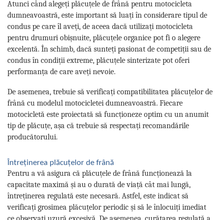
Atunci când alegeți plăcuțele de frână pentru motocicleta
dumneavoastră, este important să luați în considerare tipul de
condus pe care îl aveți, de aceea dacă utilizați motocicleta
pentru drumuri obișnuite, plăcuțele organice pot fi o alegere
excelentă. În schimb, dacă sunteți pasionat de competiții sau de
condus în condiții extreme, plăcuțele sinterizate pot oferi
performanța de care aveți nevoie.
De asemenea, trebuie să verificați compatibilitatea plăcuțelor de
frână cu modelul motocicletei dumneavoastră. Fiecare
motocicletă este proiectată să funcționeze optim cu un anumit
tip de plăcuțe, așa că trebuie să respectați recomandările
producătorului.
Întreținerea plăcuțelor de frână
Pentru a vă asigura că plăcuțele de frână funcționează la
capacitate maximă și au o durată de viață cât mai lungă,
întreținerea regulată este necesară. Astfel, este indicat să
verificați grosimea plăcuțelor periodic și să le înlocuiți imediat
ce observați uzură excesivă. De asemenea, curățarea regulată a