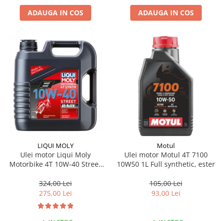
ADAUGA IN COS
ADAUGA IN COS
LIQUI MOLY
Motul
Ulei motor Liqui Moly
Ulei motor Motul 4T 7100
Motorbike 4T 10W-40 Street
10W50 1L Full synthetic, ester
Race 4L
324,00 Lei
105,00 Lei
275,00 Lei
93,00 Lei