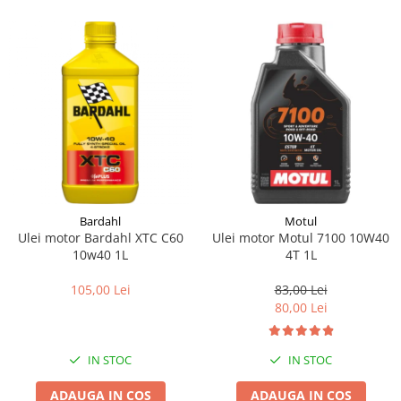
Pipe si fise bujii
20W-50
Bujii
20W-60
SAE30
Electrica
Ulei transmisie
Incarcatoar acumulator baterie
Uleiuri hidraulice
Incarcatoare acumulator baterie
Semnalizare
Gradina
Oglinzi moto
BMW Motorrad
Bardahl
Motul
Consumabile BMW Motorrad
Ulei motor Bardahl XTC C60
Ulei motor Motul 7100 10W40
Uleiuri si lichide moto
10w40 1L
4T 1L
Ulei moto
105,00 Lei
83,00 Lei
Ulei transmisie moto
80,00 Lei
Ulei furca moto
Curatare si intretinere lant moto
IN STOC
IN STOC
Antigel moto
Aditivi moto
ADAUGA IN COS
ADAUGA IN COS