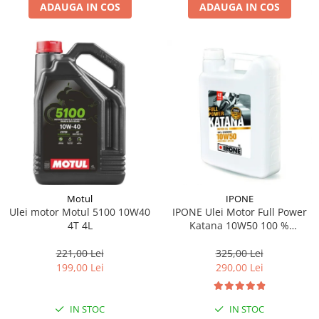
ADAUGA IN COS
ADAUGA IN COS
Suporti si placi prindere
Motul
IPONE
Ulei motor Motul 5100 10W40
IPONE Ulei Motor Full Power
4T 4L
Katana 10W50 100 %
Synthetic 4L
221,00 Lei
325,00 Lei
199,00 Lei
290,00 Lei
IN STOC
IN STOC