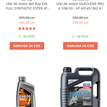
Ulei de motor SILKOLENE PRO
Ulei de motor Bel-Ray EXS
4 10W-50 - XP 601451362 4 l
FULL SYNTHETIC ESTER 4T
10W-40 4 l
330,00 Lei
399,00 Lei
298,00 Lei
342,00 Lei
IN STOC
IN STOC
ADAUGA IN COS
ADAUGA IN COS