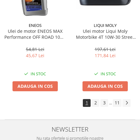
LIQUI MOLY
ENEOS
Ulei motor Liqui Moly
Ulei de motor ENEOS MAX
Motorbike 4T 10W-30 Street
Performance OFF ROAD 10W-
4L
40 E.MPOFF10W40/1 1l
197,61 Lei
54,81 Lei
171,84 Lei
45,67 Lei
IN STOC
IN STOC
ADAUGA IN COS
ADAUGA IN COS
1
2
3
11
...
NEWSLETTER
Nu rata ofertele si promotiile noastre