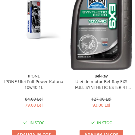
IPONE
Bel-Ray
IPONE Ulei Full Power Katana
Ulei de motor Bel-Ray EXS
10w40 1L
FULL SYNTHETIC ESTER 4T
10W-40 1 l
84,00 Lei
127,00 Lei
79,00 Lei
93,00 Lei
IN STOC
IN STOC
ADAUGA IN COS
ADAUGA IN COS