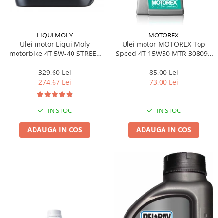
LIQUI MOLY
MOTOREX
Ulei motor Liqui Moly
Ulei motor MOTOREX Top
motorbike 4T 5W-40 STREET
Speed 4T 15W50 MTR 308096
RACE 4L
1L
329,60 Lei
85,00 Lei
274,67 Lei
73,00 Lei
IN STOC
IN STOC
ADAUGA IN COS
ADAUGA IN COS