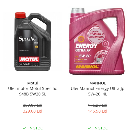
Suporti si placi prindere
Motul
MANNOL
Ulei motor Motul Specific
Ulei Mannol Energy Ultra Jp
948B 5W20 5L
5W-20. 4L
357,00 Lei
176,28 Lei
329,00 Lei
146,90 Lei
IN STOC
IN STOC