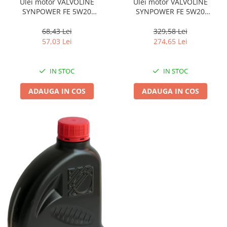
Ulei motor VALVOLINE
Ulei motor VALVOLINE
SYNPOWER FE 5W20
SYNPOWER FE 5W20
V520SPFE/5 5L
V520SPFE/1 1L
329,58 Lei
68,43 Lei
274,65 Lei
57,03 Lei
IN STOC
IN STOC
ADAUGA IN COS
ADAUGA IN COS