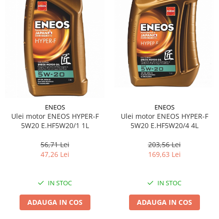
ENEOS
ENEOS
Ulei motor ENEOS HYPER-F
Ulei motor ENEOS HYPER-F
5W20 E.HF5W20/4 4L
5W20 E.HF5W20/1 1L
203,56 Lei
56,71 Lei
169,63 Lei
47,26 Lei
IN STOC
IN STOC
ADAUGA IN COS
ADAUGA IN COS