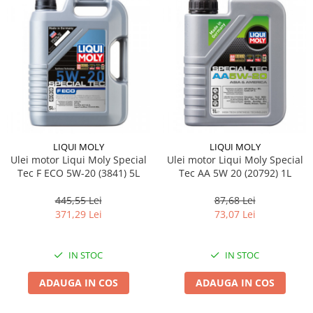
Pipe si fise bujii
20W-50
Bujii
20W-60
SAE30
Electrica
Ulei transmisie
Incarcatoar acumulator baterie
Uleiuri hidraulice
Incarcatoare acumulator baterie
Semnalizare
Gradina
Oglinzi moto
LIQUI MOLY
LIQUI MOLY
BMW Motorrad
Ulei motor Liqui Moly Special
Ulei motor Liqui Moly Special
Tec F ECO 5W-20 (3841) 5L
Tec AA 5W 20 (20792) 1L
Consumabile BMW Motorrad
Uleiuri si lichide moto
445,55 Lei
87,68 Lei
Ulei moto
371,29 Lei
73,07 Lei
Ulei transmisie moto
Ulei furca moto
IN STOC
IN STOC
Curatare si intretinere lant moto
ADAUGA IN COS
ADAUGA IN COS
Antigel moto
Aditivi moto