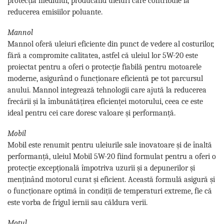
protecția mediului, producând uleiuri care contribuie la
reducerea emisiilor poluante.
Mannol
Mannol oferă uleiuri eficiente din punct de vedere al costurilor,
fără a compromite calitatea, astfel că uleiul lor 5W-20 este
proiectat pentru a oferi o protecție fiabilă pentru motoarele
moderne, asigurând o funcționare eficientă pe tot parcursul
anului. Mannol integrează tehnologii care ajută la reducerea
frecării și la îmbunătățirea eficienței motorului, ceea ce este
ideal pentru cei care doresc valoare și performanță.
Mobil
Mobil este renumit pentru uleiurile sale inovatoare și de înaltă
performanță, uleiul Mobil 5W-20 fiind formulat pentru a oferi o
protecție excepțională împotriva uzurii și a depunerilor și
menținând motorul curat și eficient. Această formulă asigură și
o funcționare optimă în condiții de temperaturi extreme, fie că
este vorba de frigul iernii sau căldura verii.
Motul