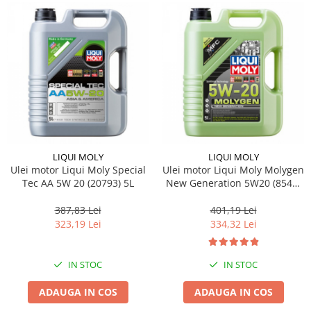
Lichid de frana
Vaselina si spray-uri tehnice moto
Filtre moto
Filtru combustibil
Buson golire ulei
Filtru ulei moto
Filtru aer moto
Intretinere si curatare filtre moto
LIQUI MOLY
LIQUI MOLY
Intretinere moto
Ulei motor Liqui Moly Special
Ulei motor Liqui Moly Molygen
Intretinere echipament moto
Tec AA 5W 20 (20793) 5L
New Generation 5W20 (8540)
5L
Curatare moto
387,83 Lei
401,19 Lei
Covor moto
323,19 Lei
334,32 Lei
Accesorii moto
Antifurt
IN STOC
IN STOC
Genti bagaje moto
Huse moto
ADAUGA IN COS
ADAUGA IN COS
Suporti si kituri montaj topcase