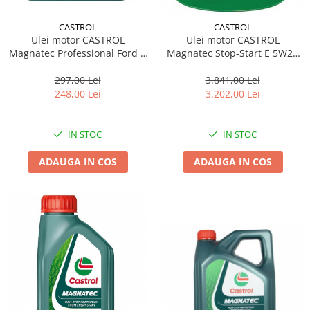
CASTROL
CASTROL
Ulei motor CASTROL
Ulei motor CASTROL
Magnatec Professional Ford E
Magnatec Stop-Start E 5W20
5W20 15D63F 5L
159A8F 60L
297,00 Lei
3.841,00 Lei
248,00 Lei
3.202,00 Lei
IN STOC
IN STOC
ADAUGA IN COS
ADAUGA IN COS