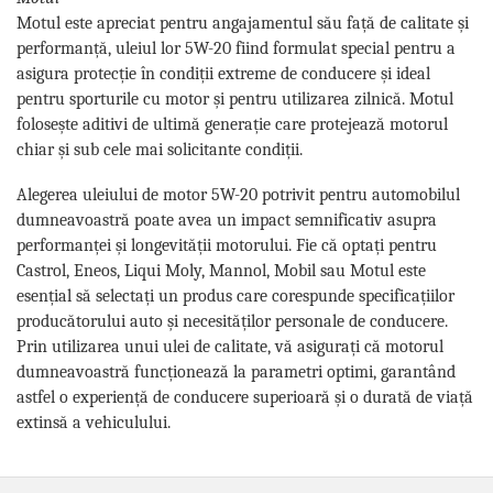
Motul este apreciat pentru angajamentul său față de calitate și
performanță, uleiul lor 5W-20 fiind formulat special pentru a
asigura protecție în condiții extreme de conducere și ideal
pentru sporturile cu motor și pentru utilizarea zilnică. Motul
folosește aditivi de ultimă generație care protejează motorul
chiar și sub cele mai solicitante condiții.
Alegerea uleiului de motor 5W-20 potrivit pentru automobilul
dumneavoastră poate avea un impact semnificativ asupra
performanței și longevității motorului. Fie că optați pentru
Castrol, Eneos, Liqui Moly, Mannol, Mobil sau Motul este
esențial să selectați un produs care corespunde specificațiilor
producătorului auto și necesităților personale de conducere.
Prin utilizarea unui ulei de calitate, vă asigurați că motorul
dumneavoastră funcționează la parametri optimi, garantând
astfel o experiență de conducere superioară și o durată de viață
extinsă a vehiculului.