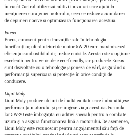
întrucât Castrol utilizează aditivi inovatori care ajută la
menținerea curățeniei motorului, ceea ce reduce acumularea
de depuneri nocive și optimizează funcționarea acestuia.
Eneos
Eneos, cunoscut pentru inovațiile sale în tehnologia
lubrifianților, oferă uleiuri de motor 5W-20 care maximizează
eficiența combustibilului și reduc emisiile. Acesta este o opțiune
excelentă pentru vehiculele eco-friendly, iar produsele Eneos
sunt dezvoltate cu o tehnologie japoneză de vârf, asigurând o
performanță superioară și protecție în orice condiții de
conducere.
Liqui Moly
Liqui Moly produce uleiuri de înaltă calitate care îmbunătățesc
performanța motorului și prelungesc viața acestuia. Formula
lor 5W-20 este îmbogățită cu aditivi speciali pentru a combate
uzura și a asigura funcționarea lină a motorului. De asemenea,
Liqui Moly este recunoscut pentru angajamentul său față de