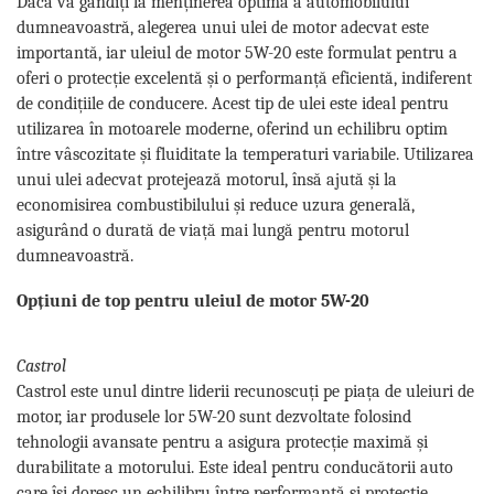
Dacă vă gândiți la menținerea optimă a automobilului
dumneavoastră, alegerea unui ulei de motor adecvat este
importantă, iar uleiul de motor 5W-20 este formulat pentru a
oferi o protecție excelentă și o performanță eficientă, indiferent
de condițiile de conducere. Acest tip de ulei este ideal pentru
utilizarea în motoarele moderne, oferind un echilibru optim
între vâscozitate și fluiditate la temperaturi variabile. Utilizarea
unui ulei adecvat protejează motorul, însă ajută și la
economisirea combustibilului și reduce uzura generală,
asigurând o durată de viață mai lungă pentru motorul
dumneavoastră.
Opțiuni de top pentru uleiul de motor 5W-20
Castrol
Castrol este unul dintre liderii recunoscuți pe piața de uleiuri de
motor, iar produsele lor 5W-20 sunt dezvoltate folosind
tehnologii avansate pentru a asigura protecție maximă și
durabilitate a motorului. Este ideal pentru conducătorii auto
care își doresc un echilibru între performanță și protecție,