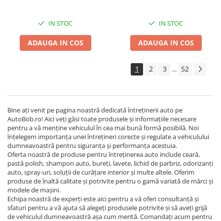
IN STOC
IN STOC
ADAUGA IN COS
ADAUGA IN COS
1
2
3
52
...
Bine ați venit pe pagina noastră dedicată întreținerii auto pe
AutoBob.ro! Aici veți găsi toate produsele și informațiile necesare
pentru a vă menține vehiculul în cea mai bună formă posibilă. Noi
înțelegem importanța unei întrețineri corecte și regulate a vehiculului
dumneavoastră pentru siguranța și performanța acestuia.
Oferta noastră de produse pentru întreținerea auto include ceară,
pastă polish, shampon auto, bureți, lavete, lichid de parbriz, odorizanți
auto, spray-uri, soluții de curățare interior și multe altele. Oferim
produse de înaltă calitate și potrivite pentru o gamă variată de mărci și
modele de mașini.
Echipa noastră de experți este aici pentru a vă oferi consultanță și
sfaturi pentru a vă ajuta să alegeți produsele potrivite și să aveți grijă
de vehiculul dumneavoastră așa cum merită. Comandați acum pentru