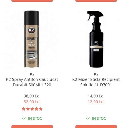
K2
K2
K2 Spray Antifon Cauciucat
K2 Mixer Sticla Recipient
Durabit 500ML L320
Solutie 1L D7001
38,00 Lei
14,00 Lei
32,00 Lei
12,00 Lei
IN STOC
IN STOC