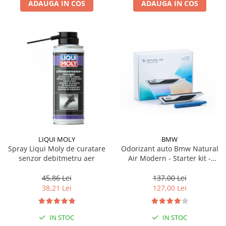
ADAUGA IN COS
ADAUGA IN COS
LIQUI MOLY
BMW
Spray Liqui Moly de curatare
Odorizant auto Bmw Natural
senzor debitmetru aer
Air Modern - Starter kit -
Model nou (2023)
45,86 Lei
137,00 Lei
38,21 Lei
127,00 Lei
IN STOC
IN STOC