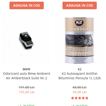
ADAUGA IN COS
ADAUGA IN COS
BMW
K2
Odorizant auto Bmw Ambient
K2 Autovapant Antifon
Air Amberblack Suite Nr.2
Bituminos Pensula 1L L326
191,00 Lei
43,00 Lei
155,00 Lei
35,00 Lei
IN STOC
IN STOC