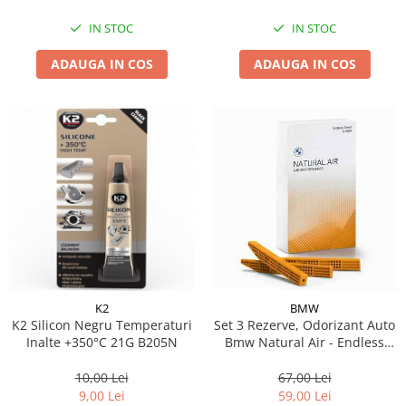
IN STOC
IN STOC
ADAUGA IN COS
ADAUGA IN COS
K2
BMW
K2 Silicon Negru Temperaturi
Set 3 Rezerve, Odorizant Auto
Inalte +350°C 21G B205N
Bmw Natural Air - Endless
Desert - Model Nou (2023)
10,00 Lei
67,00 Lei
9,00 Lei
59,00 Lei