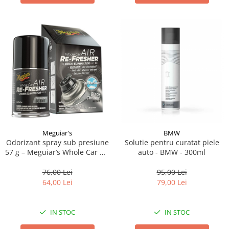
Meguiar's
BMW
Odorizant spray sub presiune
Solutie pentru curatat piele
57 g – Meguiar’s Whole Car Air
auto - BMW - 300ml
Re-fresher – Black Chrome –
EU
76,00 Lei
95,00 Lei
64,00 Lei
79,00 Lei
IN STOC
IN STOC