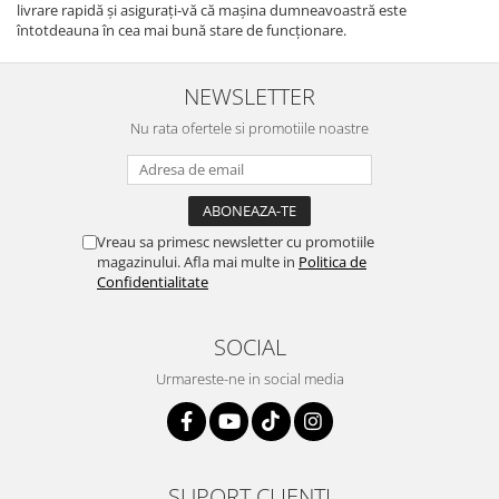
livrare rapidă și asigurați-vă că mașina dumneavoastră este
întotdeauna în cea mai bună stare de funcționare.
NEWSLETTER
Nu rata ofertele si promotiile noastre
Vreau sa primesc newsletter cu promotiile
magazinului. Afla mai multe in
Politica de
Confidentialitate
SOCIAL
Urmareste-ne in social media
SUPORT CLIENTI