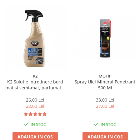
Suporti si placi prindere
K2
MOTIP
K2 Solutie intretinere bord
Spray Ulei Mineral Penetrant
mat si semi-mat, parfumata,
500 Ml
aroma Fahren, 770ml, Polo
Protectant K417BL
26,00 Lei
33,00 Lei
22,00 Lei
27,00 Lei
IN STOC
IN STOC
ADAUGA IN COS
ADAUGA IN COS