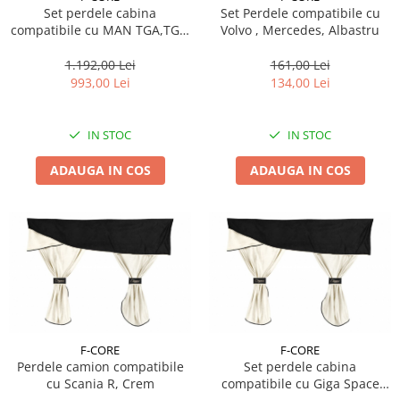
Set perdele cabina
Set Perdele compatibile cu
Pipe si fise bujii
20W-50
compatibile cu MAN TGA,TGX,
Volvo , Mercedes, Albastru
Bujii
20W-60
cabina XLX / CABINA MEDIE
2002+, Crem
1.192,00 Lei
161,00 Lei
SAE30
Electrica
993,00 Lei
134,00 Lei
Ulei transmisie
Incarcatoar acumulator baterie
Uleiuri hidraulice
Incarcatoare acumulator baterie
IN STOC
IN STOC
Semnalizare
Gradina
Oglinzi moto
ADAUGA IN COS
ADAUGA IN COS
BMW Motorrad
Consumabile BMW Motorrad
Uleiuri si lichide moto
Ulei moto
Ulei transmisie moto
Ulei furca moto
Curatare si intretinere lant moto
F-CORE
F-CORE
Antigel moto
Perdele camion compatibile
Set perdele cabina
cu Scania R, Crem
compatibile cu Giga Space
Aditivi moto