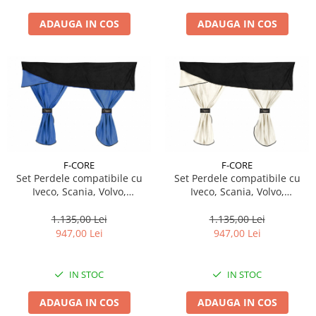
ADAUGA IN COS
ADAUGA IN COS
F-CORE
F-CORE
Set Perdele compatibile cu
Set Perdele compatibile cu
Iveco, Scania, Volvo,
Iveco, Scania, Volvo,
Mercedes, Renault, Daf , Man,
Mercedes, Renault, Daf , Man,
Ford - ALBASTRU
Ford - CREM
1.135,00 Lei
1.135,00 Lei
947,00 Lei
947,00 Lei
IN STOC
IN STOC
ADAUGA IN COS
ADAUGA IN COS