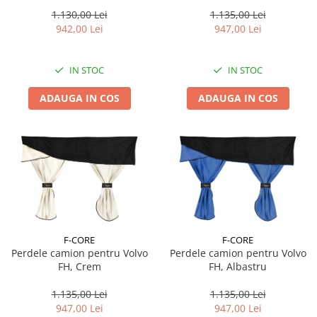
Mercedes Actros MP4 / MP5
Lichid de frana
07.2011+, Crem
1.130,00 Lei
1.135,00 Lei
Vaselina si spray-uri tehnice moto
942,00 Lei
947,00 Lei
Filtre moto
Filtru combustibil
IN STOC
IN STOC
Buson golire ulei
ADAUGA IN COS
ADAUGA IN COS
Filtru ulei moto
Filtru aer moto
Intretinere si curatare filtre moto
Intretinere moto
Intretinere echipament moto
Curatare moto
Covor moto
Accesorii moto
F-CORE
F-CORE
Perdele camion pentru Volvo
Perdele camion pentru Volvo
Antifurt
FH, Crem
FH, Albastru
Genti bagaje moto
1.135,00 Lei
1.135,00 Lei
Huse moto
947,00 Lei
947,00 Lei
Suporti si kituri montaj topcase