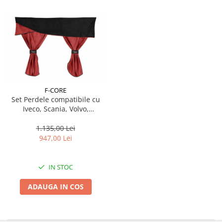
F-CORE
Set Perdele compatibile cu
Iveco, Scania, Volvo,
Mercedes, Renault, Daf , Man,
Ford - ROSU
1.135,00 Lei
947,00 Lei
IN STOC
ADAUGA IN COS