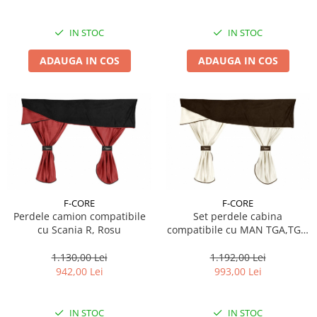
Suporti si placi prindere
IN STOC
IN STOC
ADAUGA IN COS
ADAUGA IN COS
F-CORE
F-CORE
Perdele camion compatibile
Set perdele cabina
cu Scania R, Rosu
compatibile cu MAN TGA,TGX,
cabina XLX / CABINA MEDIE
2002+, Maro/Crem
1.130,00 Lei
1.192,00 Lei
942,00 Lei
993,00 Lei
IN STOC
IN STOC