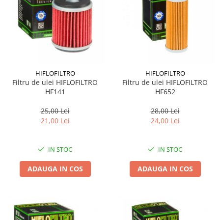
Lichid de frana
Vaselina si spray-uri tehnice moto
Filtre moto
Filtru combustibil
Buson golire ulei
Filtru ulei moto
HIFLOFILTRO
HIFLOFILTRO
Filtru de ulei HIFLOFILTRO
Filtru de ulei HIFLOFILTRO
Filtru aer moto
HF141
HF652
Intretinere si curatare filtre moto
25,00 Lei
28,00 Lei
Intretinere moto
21,00 Lei
24,00 Lei
Intretinere echipament moto
Curatare moto
IN STOC
IN STOC
Covor moto
Accesorii moto
ADAUGA IN COS
ADAUGA IN COS
Antifurt
Genti bagaje moto
Huse moto
Suporti si kituri montaj topcase