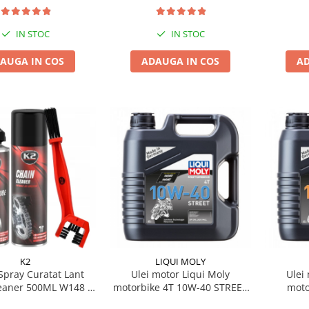
IN STOC
IN STOC
AUGA IN COS
ADAUGA IN COS
AD
K2
LIQUI MOLY
Spray Curatat Lant
Ulei motor Liqui Moly
Ulei
eaner 500ML W148 +
motorbike 4T 10W-40 STREET
moto
Lubrifiant Lant Road
4L