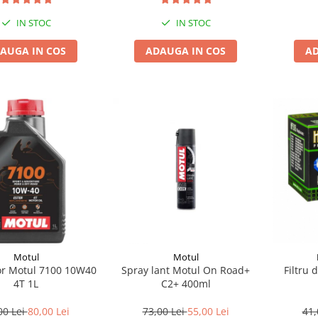
IN STOC
IN STOC
ADAUGA IN COS
AD
AUGA IN COS
Motul
Motul
or Motul 7100 10W40
Spray lant Motul On Road+
Filtru 
4T 1L
C2+ 400ml
00 Lei
80,00 Lei
73,00 Lei
55,00 Lei
41,