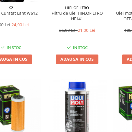
K2
HIFLOFILTRO
e Curatat Lant W612
Filtru de ulei HIFLOFILTRO
Ulei mo
HF141
OFF
00 Lei
24,00 Lei
25,00 Lei
21,00 Lei
105
IN STOC
IN STOC
AUGA IN COS
ADAUGA IN COS
AD