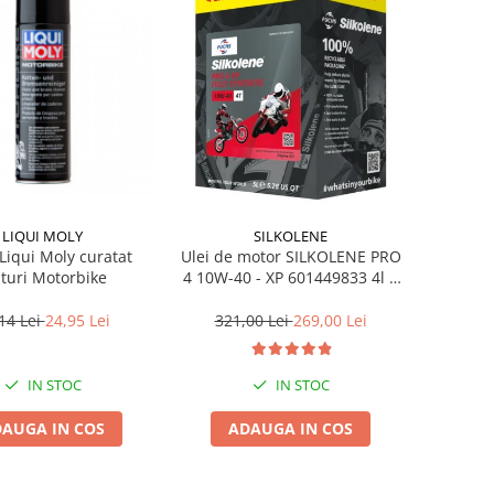
LIQUI MOLY
SILKOLENE
Liqui Moly curatat
Ulei de motor SILKOLENE PRO
nturi Motorbike
4 10W-40 - XP 601449833 4l +
1l gratis
14 Lei
24,95 Lei
321,00 Lei
269,00 Lei
IN STOC
IN STOC
AUGA IN COS
ADAUGA IN COS