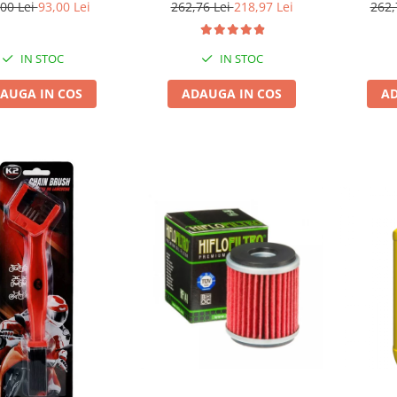
n Lube 400ML W143 +
00 Lei
93,00 Lei
262,76 Lei
218,97 Lei
262,
e Curatat Lant W612
IN STOC
IN STOC
AUGA IN COS
ADAUGA IN COS
AD