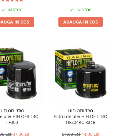
IN STOC
IN STOC
AUGA IN COS
ADAUGA IN COS
HIFLOFILTRO
HIFLOFILTRO
de ulei HIFLOFILTRO
Filtru de ulei HIFLOFILTRO
HF303
HF204RC Race
00 Lei
37,00 Lei
51,00 Lei
44,00 Lei