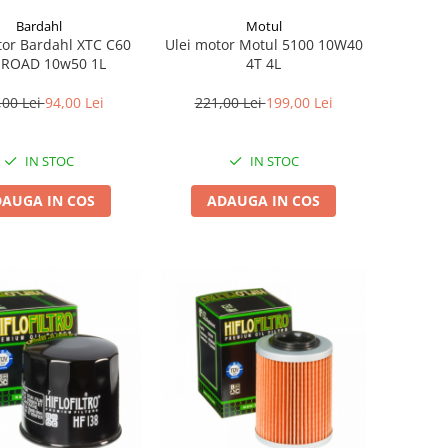
Bardahl
Motul
tor Bardahl XTC C60
Ulei motor Motul 5100 10W40
-ROAD 10w50 1L
4T 4L
,00 Lei
94,00 Lei
221,00 Lei
199,00 Lei
IN STOC
IN STOC
AUGA IN COS
ADAUGA IN COS