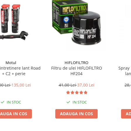
HIFLOFILTRO
Motul
Filtru de ulei HIFLOFILTRO
Spray 
 intretinere lant Road
HF204
la
 + C2 + perie
41,00 Lei
37,00 Lei
28,
00 Lei
135,00 Lei
IN STOC
IN STOC
ADAUGA IN COS
AD
AUGA IN COS