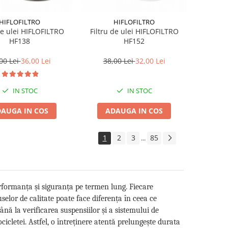
HIFLOFILTRO
HIFLOFILTRO
de ulei HIFLOFILTRO
Filtru de ulei HIFLOFILTRO
HF138
HF152
00 Lei
36,00 Lei
38,00 Lei
32,00 Lei
IN STOC
IN STOC
AUGA IN COS
ADAUGA IN COS
1
2
3
85
...
rformanța și siguranța pe termen lung. Fiecare
selor de calitate poate face diferența în ceea ce
ână la verificarea suspensiilor și a sistemului de
cletei. Astfel, o întreținere atentă prelungește durata