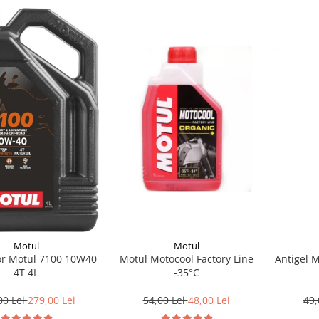
Motul
Motul
Motul Motocool Factory Line
Antigel 
or Motul 7100 10W40
-35°C
4T 4L
54,00 Lei
48,00 Lei
49,
00 Lei
279,00 Lei