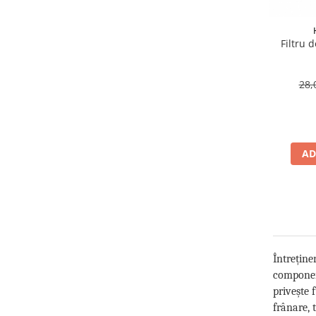
Filtru 
28,
AD
Întreține
component
privește 
frânare, 