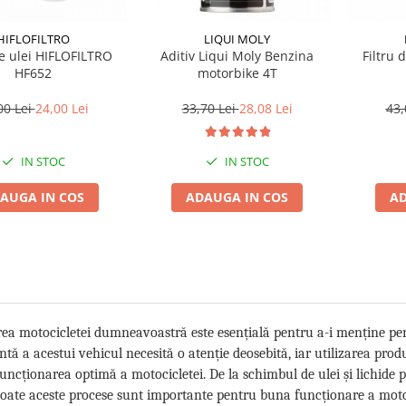
HIFLOFILTRO
LIQUI MOLY
de ulei HIFLOFILTRO
Aditiv Liqui Moly Benzina
Filtru 
HF652
motorbike 4T
00 Lei
24,00 Lei
33,70 Lei
28,08 Lei
43,
IN STOC
IN STOC
AUGA IN COS
ADAUGA IN COS
AD
rea motocicletei dumneavoastră este esențială pentru a-i menține pe
ă a acestui vehicul necesită o atenție deosebită, iar utilizarea produ
funcționarea optimă a motocicletei. De la schimbul de ulei și lichide p
toate aceste procese sunt importante pentru buna funcționare a motoci