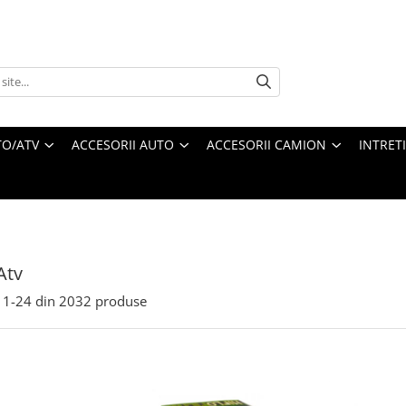
O/ATV
ACCESORII AUTO
ACCESORII CAMION
INTRET
Atv
1-
24
din
2032
produse