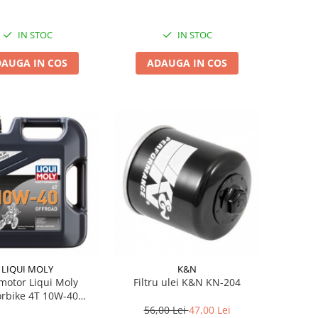
IN STOC
IN STOC
AUGA IN COS
ADAUGA IN COS
LIQUI MOLY
K&N
 motor Liqui Moly
Filtru ulei K&N KN-204
rbike 4T 10W-40
OFFROAD 4L
56,00 Lei
47,00 Lei