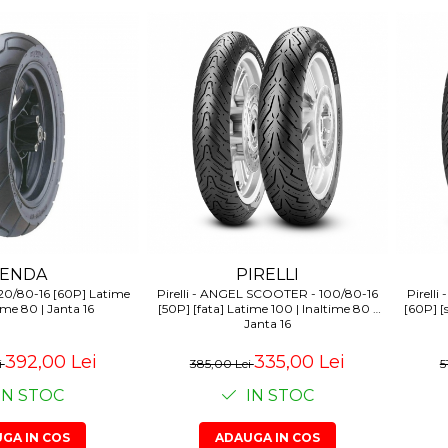
KENDA
PIRELLI
20/80-16 [60P] Latime
Pirelli - ANGEL SCOOTER - 100/80-16
Pirell
time 80 | Janta 16
[50P] [fata] Latime 100 | Inaltime 80 |
[60P] [
Janta 16
392,00 Lei
335,00 Lei
i
385,00 Lei
5
IN STOC
IN STOC
GA IN COS
ADAUGA IN COS