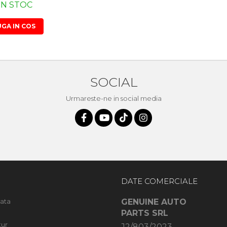
IN STOC
GA IN COS
SOCIAL
Urmareste-ne in social media
DATE COMERCIALE
ata
GENUINE AUTO
PARTS SRL
tur
J2/803/2023