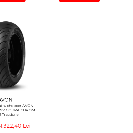
AVON
ntru chopper AVON
 79V COBRA CHROME
 Tractiune
1.322,40 Lei
i