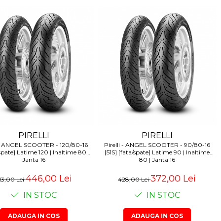
PIRELLI
PIRELLI
i - ANGEL SCOOTER - 120/80-16
Pirelli - ANGEL SCOOTER - 90/80-16
spate] Latime 120 | Inaltime 80 |
[51S] [fata/spate] Latime 90 | Inaltime
Janta 16
80 | Janta 16
446,00 Lei
372,00 Lei
13,00 Lei
428,00 Lei
IN STOC
IN STOC
ADAUGA IN COS
ADAUGA IN COS