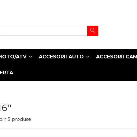
MOTO/ATV
ACCESORII AUTO
ACCESORII CA
FERTA
6''
din
5
produse