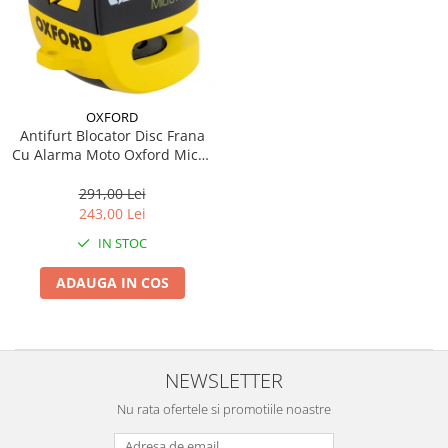
Vulcanizare
SAE 30
Intretinere interior
Set
Capace roti
Kit distributie
0W-12
Statie de umplere sisteme A/C
Materiale plastice
Janta 10''
Kit distributie lant BMW
Covorase auto
SAE 40
Curatare geamuri
Incalzitoare, sobe cu ulei ars
Janta 11''
Admisie aer
0W-16
Huse scaune auto
Chedere si cauciuc
Janta 12''
0W-20
Filtre
Tapiterie
Huse volan
OXFORD
Janta 13''
0W-30
Antifurt Blocator Disc Frana
Accesorii filtre
Curatare jante si anvelope
Produse sezoniere
Janta 14''
Cu Alarma Moto Oxford Micro
0W-40
Filtre ulei
Intretinere interior
Janta 15''
XA5 Alarm Disc Lock Otel
Siguranta auto
5W-20
Filtre aer
Bureti, Lavete, Accesorii
Galben / Negru LK213
291,00 Lei
Janta 16''
Suport numere
5W-30
243,00 Lei
Filtre combustibil
Diverse solutii chimice
Janta 17''
5W-40
Tavite auto portbagaj
Filtre habitaclu
Odorizanti auto
IN STOC
Janta 18''
5W-50
Filtre hidraulice
Lichid parbriz
Janta 19''
ADAUGA IN COS
10W-20
Filtre uscator
Odorizanti auto
Janta 21''
10W-30
Filtre aditivi
Transmisie
Diverse solutii chimice
10W-40
Filtre agent racire
Lanturi de transmisie
Spray-uri tehnice
10W-50
Pachete revizie
NEWSLETTER
Kit lant
10W-60
Nu rata ofertele si promotiile noastre
Foaie/ pinion spate
15W-40
Pinion fata
15W-50