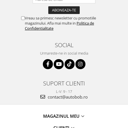
Pipe si fise bujii
20W-50
Bujii
20W-60
Vreau sa primesc newsletter cu promotiile
SAE30
Electrica
magazinului. Afla mai multe in
Politica de
Ulei transmisie
Confidentialitate
Incarcatoar acumulator baterie
Uleiuri hidraulice
Incarcatoare acumulator baterie
SOCIAL
Semnalizare
Gradina
Oglinzi moto
Urmareste-ne in social media
BMW Motorrad
Consumabile BMW Motorrad
Uleiuri si lichide moto
SUPORT CLIENTI
Ulei moto
L-V: 9 - 17
Ulei transmisie moto
contact@autobob.ro
Ulei furca moto
Curatare si intretinere lant moto
MAGAZINUL MEU
Antigel moto
Aditivi moto
CLIENTI