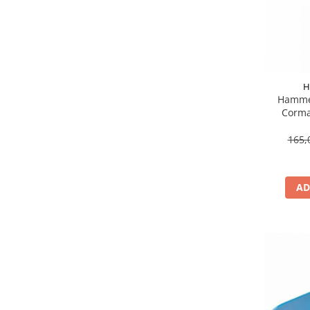
H
Hamme
Corma
dreapta p
165,
AD