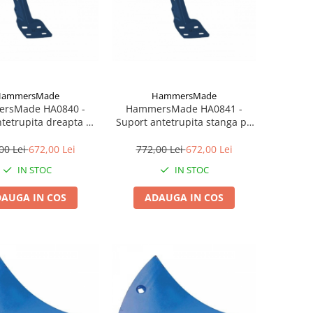
HammersMade
HammersMade
rsMade HA0840 -
HammersMade HA0841 -
tetrupita dreapta pt.
Suport antetrupita stanga pt.
50x30x10 echivalent
Lemken 50x30x10 echivalent
4570840
4570841
00 Lei
672,00 Lei
772,00 Lei
672,00 Lei
IN STOC
IN STOC
AUGA IN COS
ADAUGA IN COS