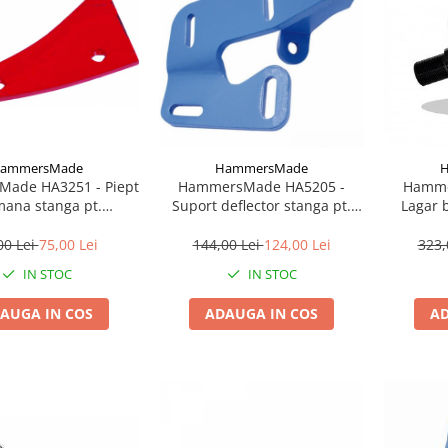
ammersMade
HammersMade
ade HA3251 - Piept
HammersMade HA5205 -
Hamme
mana stanga pt.
Suport deflector stanga pt.
Lagar b
nd echivalent 073251
Lemken echivalent 4575205
MASCHIO
IL2-117-M22-D
00 Lei
75,00 Lei
144,00 Lei
124,00 Lei
323,
HUA11-4M12
IN STOC
IN STOC
I
AUGA IN COS
ADAUGA IN COS
AD