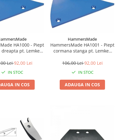
HammersMade
HammersMade
ade HA1000 - Piept
HammersMade HA1001 - Piept
 dreapta pt. Lemken
cormana stanga pt. Lemken
ivalent 3451000
echivalent 3451001
,00 Lei
92,00 Lei
106,00 Lei
92,00 Lei
IN STOC
IN STOC
AUGA IN COS
ADAUGA IN COS