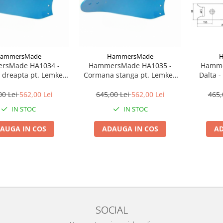
ammersMade
HammersMade
rsMade HA1034 -
HammersMade HA1035 -
Hamme
dreapta pt. Lemken
Cormana stanga pt. Lemken
Dalta -
ivalent 3441034
echivalent 3441035
echi
00 Lei
562,00 Lei
645,00 Lei
562,00 Lei
465,
IN STOC
IN STOC
AUGA IN COS
ADAUGA IN COS
AD
SOCIAL