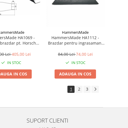
HammersMade
HammersMade
rsMade HA1069 -
HammersMade HA1112 -
 brazdar pt. Horsch
Brazdar pentru ingrasamant
valent 00311069
stanga/dreapta pt. Kuhn
echivalent 631112
00 Lei
405,00 Lei
84,00 Lei
74,00 Lei
IN STOC
IN STOC
AUGA IN COS
ADAUGA IN COS
1
2
3
SUPORT CLIENTI