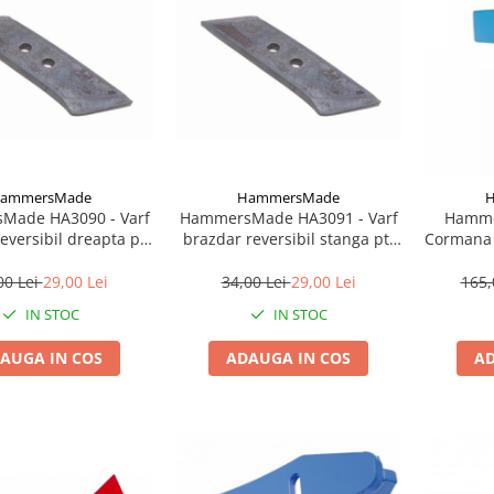
ammersMade
HammersMade
Made HA3090 - Varf
HammersMade HA3091 - Varf
Hamme
eversibil dreapta pt.
brazdar reversibil stanga pt.
Cormana 
nd echivalent 053090
Kverneland echivalent 063090
pt. L
00 Lei
29,00 Lei
34,00 Lei
29,00 Lei
165,
IN STOC
IN STOC
AUGA IN COS
ADAUGA IN COS
AD