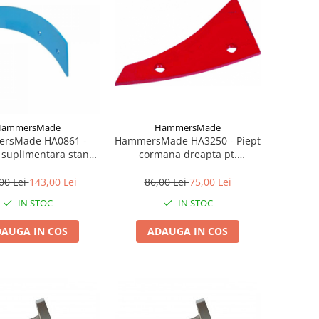
HammersMade
HammersMade
rsMade HA0861 -
HammersMade HA3250 - Piept
suplimentara stanga
cormana dreapta pt.
emken echivalent
Kverneland echivalent 073250
3470861
00 Lei
143,00 Lei
86,00 Lei
75,00 Lei
IN STOC
IN STOC
AUGA IN COS
ADAUGA IN COS