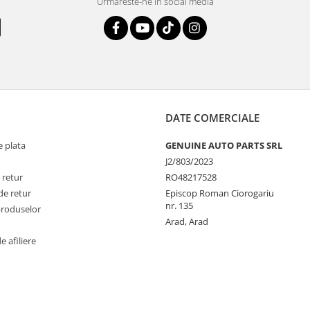
Urmareste-ne in social media
DATE COMERCIALE
 plata
GENUINE AUTO PARTS SRL
J2/803/2023
 retur
RO48217528
de retur
Episcop Roman Ciorogariu
nr. 135
produselor
Arad, Arad
 afiliere