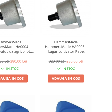
HammersMade
HammersMade
rsMade HA0004 -
HammersMade HA0005 -
utuc uz agricol pt.
Lagar cultivator Rabe
 / RABE echivalent
echivalent IL2-117-M24-H
 AU28117A-01
63HD12 IL50-98/4M24
00 Lei
280,00 Lei
323,00 Lei
280,00 Lei
-S01 BAA-0004
ABH117-M24-B4 BAA-0005
IN STOC
IN STOC
L50-98/4T M22
AUGA IN COS
ADAUGA IN COS