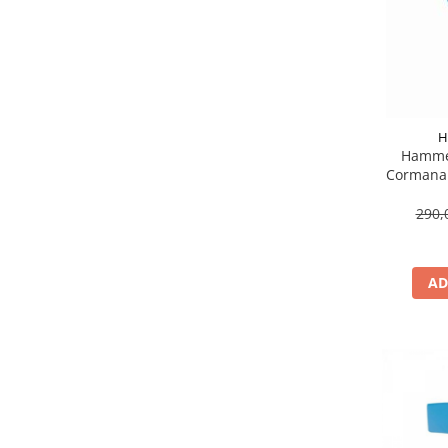
Suporti si placi prindere
H
Hamme
Cormana 
pt. L
290,
AD