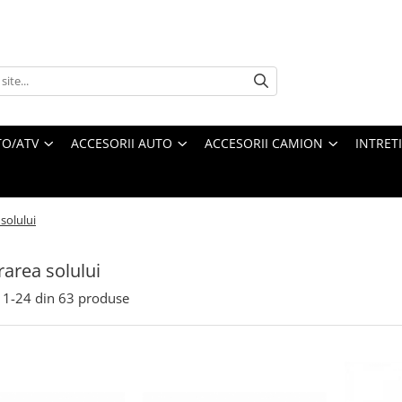
O/ATV
ACCESORII AUTO
ACCESORII CAMION
INTRET
solului
rarea solului
1-
24
din
63
produse