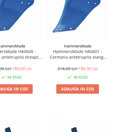
HammersMade
HammersMade
rsMade HA0600 -
HammersMade HA0601 -
antetrupita dreapta
Cormana antetrupita stanga
emken echivalent
pt. Lemken echivalent
3470600
3470601
00 Lei
186,00 Lei
214,00 Lei
186,00 Lei
IN STOC
IN STOC
AUGA IN COS
ADAUGA IN COS