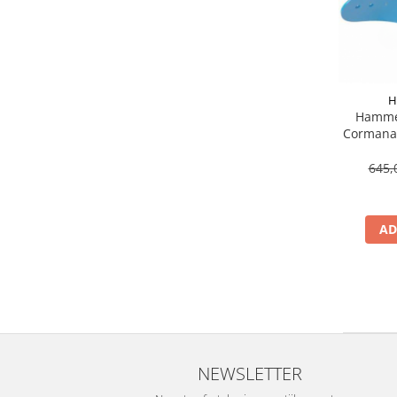
H
Hamme
Cormana 
ech
645,
AD
NEWSLETTER