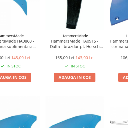
ammersMade
HammersMade
rsMade HA0860 -
HammersMade HA0915 -
HammersM
na suplimentara
Dalta - brazdar pt. Horsch
cormana
t. Lemken echivalent
echivalent 00310915
ech
3470860
00 Lei
143,00 Lei
165,00 Lei
143,00 Lei
106
IN STOC
IN STOC
AUGA IN COS
ADAUGA IN COS
AD