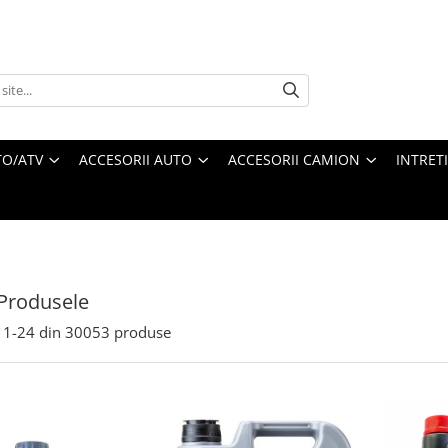
O/ATV
ACCESORII AUTO
ACCESORII CAMION
INTRET
Produsele
1-
24
din
30053
produse