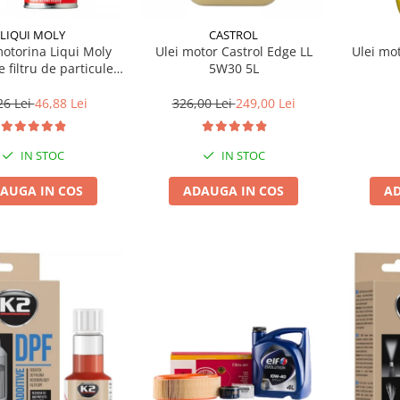
LIQUI MOLY
CASTROL
motorina Liqui Moly
Ulei motor Castrol Edge LL
Ulei mo
e filtru de particule
5W30 5L
F-PROTECTOR
26 Lei
46,88 Lei
326,00 Lei
249,00 Lei
IN STOC
IN STOC
AUGA IN COS
ADAUGA IN COS
AD