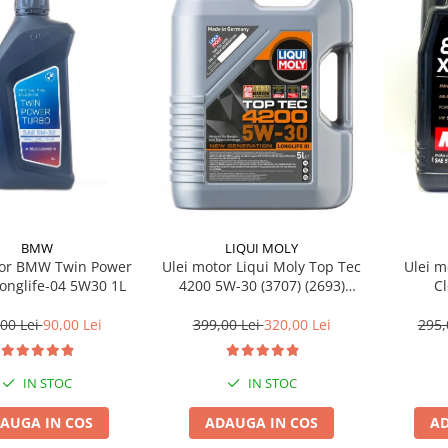
BMW
LIQUI MOLY
tor BMW Twin Power
Ulei motor Liqui Moly Top Tec
Ulei m
onglife-04 5W30 1L
4200 5W-30 (3707) (2693)
C
(8973) 5L
00 Lei
90,00 Lei
399,00 Lei
320,00 Lei
295,
IN STOC
IN STOC
AUGA IN COS
ADAUGA IN COS
AD