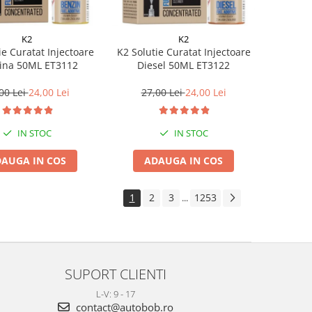
K2
K2
ie Curatat Injectoare
K2 Solutie Curatat Injectoare
ina 50ML ET3112
Diesel 50ML ET3122
00 Lei
24,00 Lei
27,00 Lei
24,00 Lei
IN STOC
IN STOC
AUGA IN COS
ADAUGA IN COS
1
2
3
1253
...
SUPORT CLIENTI
L-V: 9 - 17
contact@autobob.ro