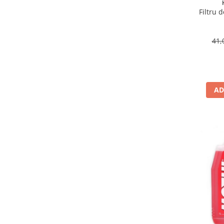
Suporti si placi prindere
Filtru 
41,
AD