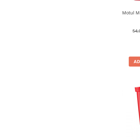
Motul Mo
54,
AD