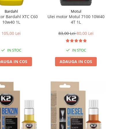
Bardahl
Motul
tor Bardahl XTC C60
Ulei motor Motul 7100 10W40
10w40 1L
4T 1L
105,00 Lei
83,00 Lei
80,00 Lei
IN STOC
IN STOC
AUGA IN COS
ADAUGA IN COS