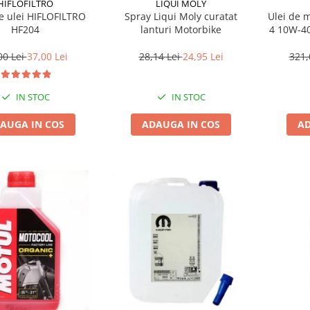
HIFLOFILTRO
LIQUI MOLY
de ulei HIFLOFILTRO
Spray Liqui Moly curatat
Ulei de 
HF204
lanturi Motorbike
4 10W-40
00 Lei
37,00 Lei
28,14 Lei
24,95 Lei
321,
IN STOC
IN STOC
AUGA IN COS
ADAUGA IN COS
AD