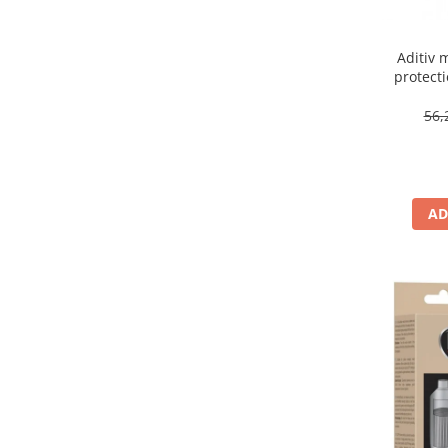
Aditiv 
protecti
DP
56,
AD