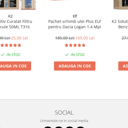
K2
Elf
tiv Curatat Filtru
Pachet schimb ulei Plus ELF
K2 Solut
icule 50ML T316
pentru Dacia Logan 1.4 Mpi
Benz
00 Lei
25,00 Lei
185,00 Lei
169,00 Lei
27,
IN STOC
IN STOC
AUGA IN COS
ADAUGA IN COS
AD
SOCIAL
Urmareste-ne in social media