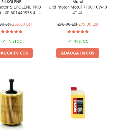
SILKOLENE
Motul
motor SILKOLENE PRO
Ulei motor Motul 7100 10W40
 - XP 601449833 4l +
4T 4L
1l gratis
00 Lei
269,00 Lei
298,00 Lei
279,00 Lei
IN STOC
IN STOC
AUGA IN COS
ADAUGA IN COS