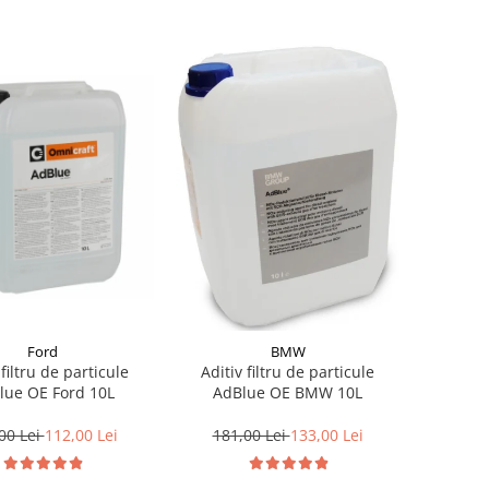
Ford
BMW
 filtru de particule
Aditiv filtru de particule
lue OE Ford 10L
AdBlue OE BMW 10L
00 Lei
112,00 Lei
181,00 Lei
133,00 Lei