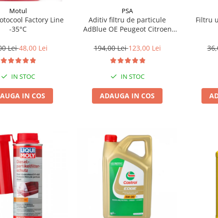
Motul
PSA
tocool Factory Line
Aditiv filtru de particule
Filtru 
-35°C
AdBlue OE Peugeot Citroen
10L
00 Lei
48,00 Lei
194,00 Lei
123,00 Lei
36,
IN STOC
IN STOC
AUGA IN COS
ADAUGA IN COS
AD