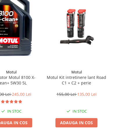
Motul
Motul
otor Motul 8100 X-
Motul Kit intretinere lant Road
lean+ 5W30 5L
C1 + C2 + perie
00 Lei
245,00 Lei
155,00 Lei
135,00 Lei
IN STOC
IN STOC
AUGA IN COS
ADAUGA IN COS