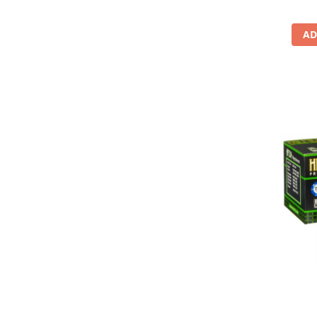
Lichid de frana
Vaselina si spray-uri tehnice moto
AD
Filtre moto
Filtru combustibil
Buson golire ulei
Filtru ulei moto
Filtru aer moto
Intretinere si curatare filtre moto
Intretinere moto
Intretinere echipament moto
Curatare moto
Covor moto
Accesorii moto
Antifurt
Genti bagaje moto
Huse moto
Suporti si kituri montaj topcase