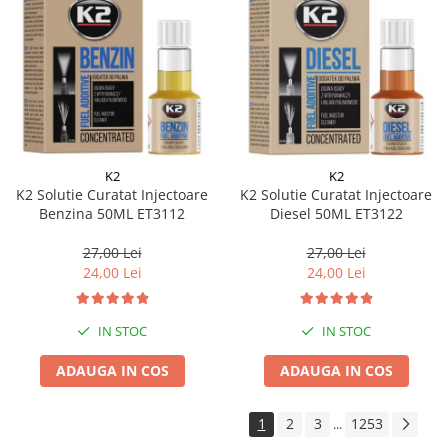
K2
K2
K2 Solutie Curatat Injectoare
K2 Solutie Curatat Injectoare
Benzina 50ML ET3112
Diesel 50ML ET3122
27,00 Lei
27,00 Lei
24,00 Lei
24,00 Lei
IN STOC
IN STOC
ADAUGA IN COS
ADAUGA IN COS
1
2
3
1253
...