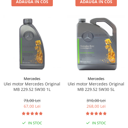
ADAUGA IN COS
ADAUGA IN COS
Lichid de frana
Vaselina si spray-uri tehnice moto
Filtre moto
Filtru combustibil
Buson golire ulei
Filtru ulei moto
Filtru aer moto
Intretinere si curatare filtre moto
Intretinere moto
Intretinere echipament moto
Mercedes
Mercedes
Curatare moto
Ulei motor Mercedes Original
Ulei motor Mercedes Original
Covor moto
MB 229.52 5W30 1L
MB 229.52 5W30 5L
Accesorii moto
73,00 Lei
310,00 Lei
Antifurt
67,00 Lei
268,00 Lei
Genti bagaje moto
Huse moto
IN STOC
IN STOC
Suporti si kituri montaj topcase