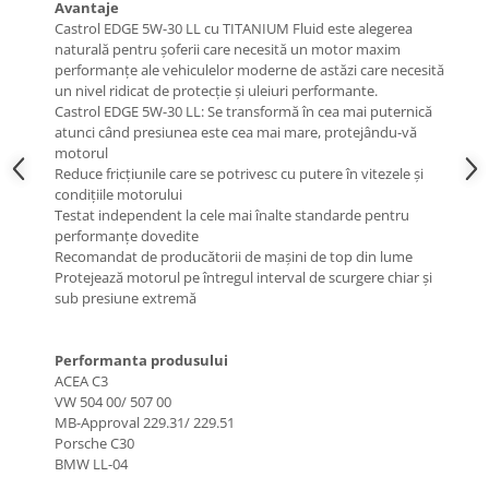
Avantaje
Suporti si placi prindere
Castrol EDGE 5W-30 LL cu TITANIUM Fluid este alegerea
naturală pentru șoferii care necesită un motor maxim
performanțe ale vehiculelor moderne de astăzi care necesită
un nivel ridicat de protecție și uleiuri performante.
Castrol EDGE 5W-30 LL: Se transformă în cea mai puternică
atunci când presiunea este cea mai mare, protejându-vă
motorul
Reduce fricțiunile care se potrivesc cu putere în vitezele și
condițiile motorului
Testat independent la cele mai înalte standarde pentru
performanțe dovedite
Recomandat de producătorii de mașini de top din lume
Protejează motorul pe întregul interval de scurgere chiar și
sub presiune extremă
Performanta produsului
ACEA C3
VW 504 00/ 507 00
MB-Approval 229.31/ 229.51
Porsche C30
BMW LL-04