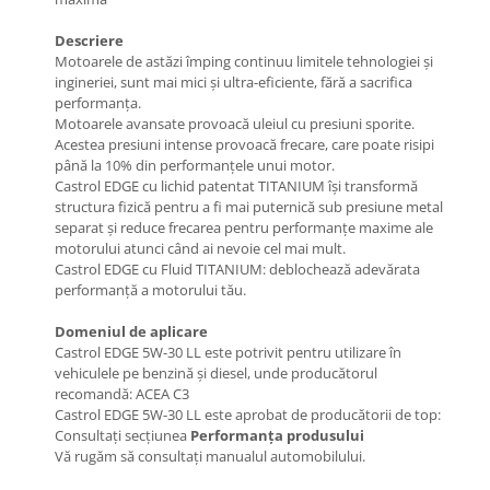
Lichid de frana
Descriere
Vaselina si spray-uri tehnice moto
Motoarele de astăzi împing continuu limitele tehnologiei și
Filtre moto
ingineriei, sunt mai mici și ultra-eficiente, fără a sacrifica
performanța.
Filtru combustibil
Motoarele avansate provoacă uleiul cu presiuni sporite.
Buson golire ulei
Acestea presiuni intense provoacă frecare, care poate risipi
Filtru ulei moto
până la 10% din performanțele unui motor.
Castrol EDGE cu lichid patentat TITANIUM își transformă
Filtru aer moto
structura fizică pentru a fi mai puternică sub presiune metal
Intretinere si curatare filtre moto
separat și reduce frecarea pentru performanțe maxime ale
Intretinere moto
motorului atunci când ai nevoie cel mai mult.
Castrol EDGE cu Fluid TITANIUM: deblochează adevărata
Intretinere echipament moto
performanță a motorului tău.
Curatare moto
Domeniul de aplicare
Covor moto
Castrol EDGE 5W-30 LL este potrivit pentru utilizare în
Accesorii moto
vehiculele pe benzină și diesel, unde producătorul
recomandă: ACEA C3
Antifurt
Castrol EDGE 5W-30 LL este aprobat de producătorii de top:
Genti bagaje moto
Consultați secțiunea
Performanța produsului
Vă rugăm să consultați manualul automobilului.
Huse moto
Suporti si kituri montaj topcase