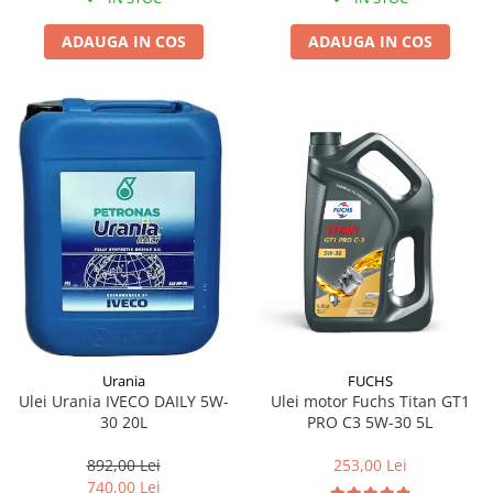
ADAUGA IN COS
ADAUGA IN COS
FUCHS
Urania
Ulei motor Fuchs Titan GT1
Ulei Urania IVECO DAILY 5W-
PRO C3 5W-30 5L
30 20L
253,00 Lei
892,00 Lei
740,00 Lei