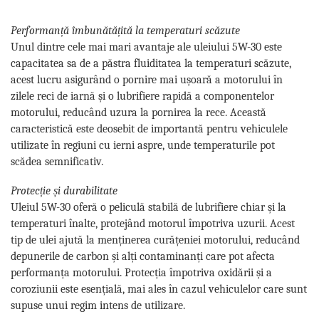
Performanță îmbunătățită la temperaturi scăzute
Unul dintre cele mai mari avantaje ale uleiului 5W-30 este
capacitatea sa de a păstra fluiditatea la temperaturi scăzute,
acest lucru asigurând o pornire mai ușoară a motorului în
zilele reci de iarnă și o lubrifiere rapidă a componentelor
motorului, reducând uzura la pornirea la rece. Această
caracteristică este deosebit de importantă pentru vehiculele
utilizate în regiuni cu ierni aspre, unde temperaturile pot
scădea semnificativ.
Protecție și durabilitate
Uleiul 5W-30 oferă o peliculă stabilă de lubrifiere chiar și la
temperaturi înalte, protejând motorul împotriva uzurii. Acest
tip de ulei ajută la menținerea curățeniei motorului, reducând
depunerile de carbon și alți contaminanți care pot afecta
performanța motorului. Protecția împotriva oxidării și a
coroziunii este esențială, mai ales în cazul vehiculelor care sunt
supuse unui regim intens de utilizare.