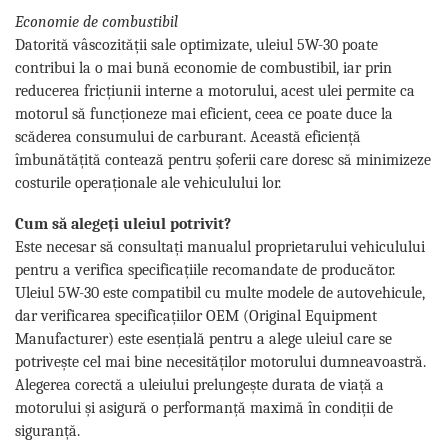
Economie de combustibil
Datorită vâscozității sale optimizate, uleiul 5W-30 poate
contribui la o mai bună economie de combustibil, iar prin
reducerea fricțiunii interne a motorului, acest ulei permite ca
motorul să funcționeze mai eficient, ceea ce poate duce la
scăderea consumului de carburant. Această eficiență
îmbunătățită contează pentru șoferii care doresc să minimizeze
costurile operaționale ale vehiculului lor.
Cum să alegeți uleiul potrivit?
Este necesar să consultați manualul proprietarului vehiculului
pentru a verifica specificațiile recomandate de producător.
Uleiul 5W-30 este compatibil cu multe modele de autovehicule,
dar verificarea specificațiilor OEM (Original Equipment
Manufacturer) este esențială pentru a alege uleiul care se
potrivește cel mai bine necesităților motorului dumneavoastră.
Alegerea corectă a uleiului prelungește durata de viață a
motorului și asigură o performanță maximă în condiții de
siguranță.