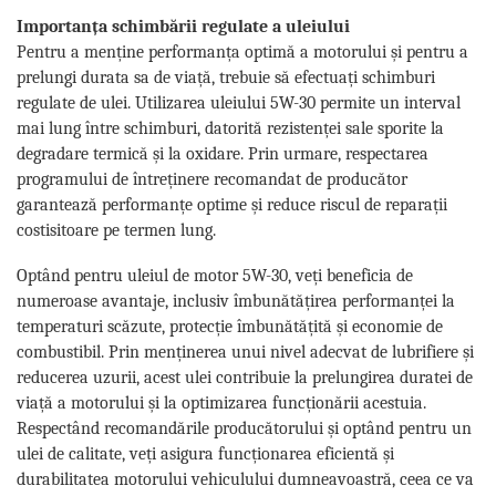
Importanța schimbării regulate a uleiului
Pentru a menține performanța optimă a motorului și pentru a
prelungi durata sa de viață, trebuie să efectuați schimburi
regulate de ulei. Utilizarea uleiului 5W-30 permite un interval
mai lung între schimburi, datorită rezistenței sale sporite la
degradare termică și la oxidare. Prin urmare, respectarea
programului de întreținere recomandat de producător
garantează performanțe optime și reduce riscul de reparații
costisitoare pe termen lung.
Optând pentru uleiul de motor 5W-30, veți beneficia de
numeroase avantaje, inclusiv îmbunătățirea performanței la
temperaturi scăzute, protecție îmbunătățită și economie de
combustibil. Prin menținerea unui nivel adecvat de lubrifiere și
reducerea uzurii, acest ulei contribuie la prelungirea duratei de
viață a motorului și la optimizarea funcționării acestuia.
Respectând recomandările producătorului și optând pentru un
ulei de calitate, veți asigura funcționarea eficientă și
durabilitatea motorului vehiculului dumneavoastră, ceea ce va