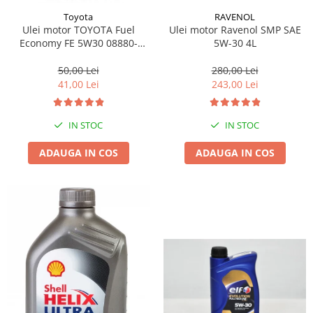
RAVENOL
Toyota
Ulei motor Ravenol SMP SAE
Ulei motor TOYOTA Fuel
5W-30 4L
Economy FE 5W30 08880-
80846 1L, ACEA A1/B1, A5/B5,
API SL
280,00 Lei
50,00 Lei
243,00 Lei
41,00 Lei
IN STOC
IN STOC
ADAUGA IN COS
ADAUGA IN COS