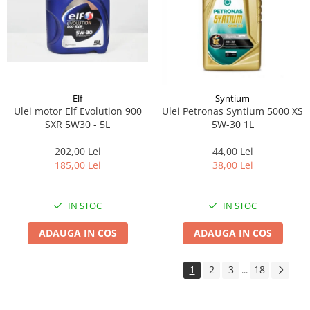
Elf
Syntium
Ulei motor Elf Evolution 900
Ulei Petronas Syntium 5000 XS
SXR 5W30 - 5L
5W-30 1L
202,00 Lei
44,00 Lei
185,00 Lei
38,00 Lei
IN STOC
IN STOC
ADAUGA IN COS
ADAUGA IN COS
1
2
3
18
...