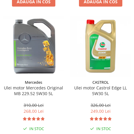
ADAUGA IN COS
ADAUGA IN COS
Lichid de frana
Vaselina si spray-uri tehnice moto
Filtre moto
Filtru combustibil
Buson golire ulei
Filtru ulei moto
Filtru aer moto
Intretinere si curatare filtre moto
Intretinere moto
Intretinere echipament moto
Mercedes
CASTROL
Curatare moto
Ulei motor Mercedes Original
Ulei motor Castrol Edge LL
Covor moto
MB 229.52 5W30 5L
5W30 5L
Accesorii moto
310,00 Lei
326,00 Lei
Antifurt
268,00 Lei
249,00 Lei
Genti bagaje moto
Huse moto
IN STOC
IN STOC
Suporti si kituri montaj topcase