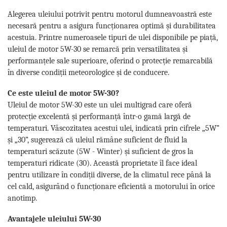
Alegerea uleiului potrivit pentru motorul dumneavoastră este
necesară pentru a asigura funcționarea optimă și durabilitatea
acestuia. Printre numeroasele tipuri de ulei disponibile pe piață,
uleiul de motor 5W-30 se remarcă prin versatilitatea și
performanțele sale superioare, oferind o protecție remarcabilă
în diverse condiții meteorologice și de conducere.
Ce este uleiul de motor 5W-30?
Uleiul de motor 5W-30 este un ulei multigrad care oferă
protecție excelentă și performanță într-o gamă largă de
temperaturi. Vâscozitatea acestui ulei, indicată prin cifrele „5W”
și „30”, sugerează că uleiul rămâne suficient de fluid la
temperaturi scăzute (5W - Winter) și suficient de gros la
temperaturi ridicate (30). Această proprietate îl face ideal
pentru utilizare în condiții diverse, de la climatul rece până la
cel cald, asigurând o funcționare eficientă a motorului în orice
anotimp.
Avantajele uleiului 5W-30