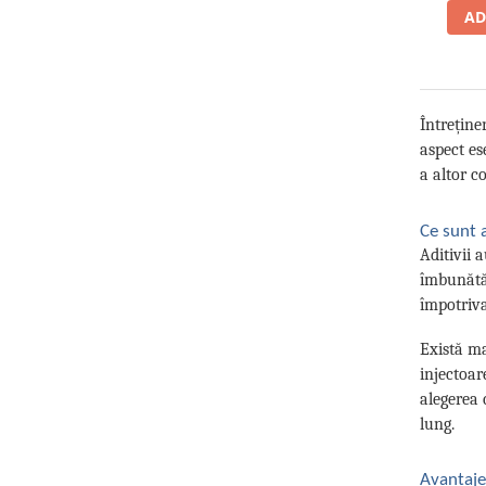
AD
Întreține
aspect es
a altor c
Ce sunt a
Aditivii 
îmbunătăț
împotriva
Există ma
injectoar
alegerea 
lung.
Avantajel