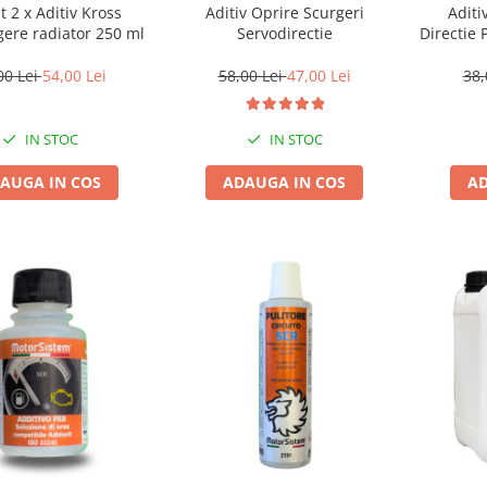
t 2 x Aditiv Kross
Aditiv Oprire Scurgeri
Aditi
gere radiator 250 ml
Servodirectie
Directie 
Nano
00 Lei
54,00 Lei
58,00 Lei
47,00 Lei
38,
IN STOC
IN STOC
AUGA IN COS
ADAUGA IN COS
AD