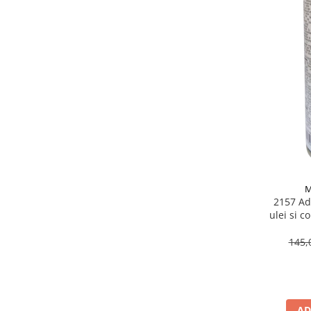
M
2157 Adi
ulei si c
145,
AD