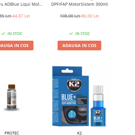
u ADBlue Liqui Moly,
DPF/FAP MotorSistem 300ml
100ml
85 Lei
44,87 Lei
108,00 Lei
86,00 Lei
IN STOC
IN STOC
AUGA IN COS
ADAUGA IN COS
PROTEC
K2