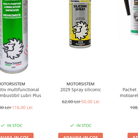
OTORSISTEM
MOTORSISTEM
tiv multifunctional
2029 Spray siliconic
Pachet 
ombustibil Lubri Plus
motoarel
62,00 Lei
50,00 Lei
00 Lei
116,00 Lei
108
IN STOC
IN STOC
AUGA IN COS
ADAUGA IN COS
AD