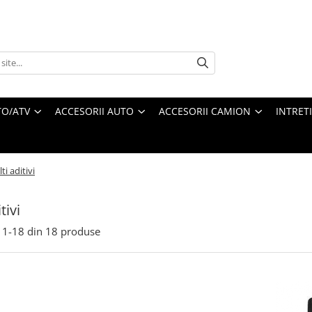
O/ATV
ACCESORII AUTO
ACCESORII CAMION
INTRET
lti aditivi
tivi
1-
18
din
18
produse