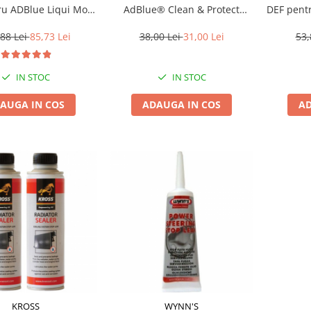
ru ADBlue Liqui Moly
AdBlue® Clean & Protect
DEF pentr
- 250 ML
Premix 0.05 L
88 Lei
85,73 Lei
38,00 Lei
31,00 Lei
53,
IN STOC
IN STOC
AUGA IN COS
ADAUGA IN COS
AD
KROSS
WYNN'S