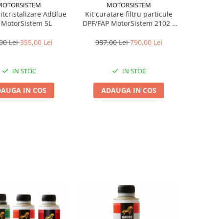
MOTORSISTEM
MOTORSISTEM
itcristalizare AdBlue
Kit curatare filtru particule
 MotorSistem 5L
DPF/FAP MotorSistem 2102 –
Air Cleaner
00 Lei
359,00 Lei
987,00 Lei
790,00 Lei
IN STOC
IN STOC
AUGA IN COS
ADAUGA IN COS