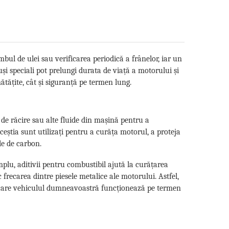
ul de ulei sau verificarea periodică a frânelor, iar un
puși speciali pot prelungi durata de viață a motorului și
tățite, cât și siguranță pe termen lung.
 de răcire sau alte fluide din mașină pentru a
știa sunt utilizați pentru a curăța motorul, a proteja
le de carbon.
emplu, aditivii pentru combustibil ajută la curățarea
c frecarea dintre piesele metalice ale motorului. Astfel,
în care vehiculul dumneavoastră funcționează pe termen