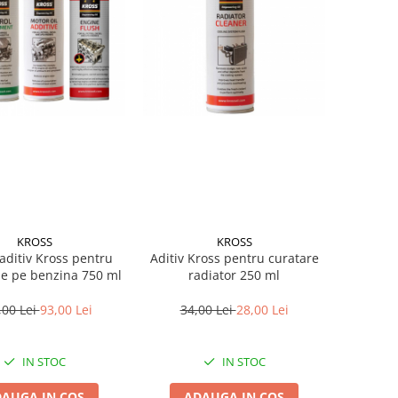
KROSS
KROSS
aditiv Kross pentru
Aditiv Kross pentru curatare
e pe benzina 750 ml
radiator 250 ml
,00 Lei
93,00 Lei
34,00 Lei
28,00 Lei
IN STOC
IN STOC
AUGA IN COS
ADAUGA IN COS