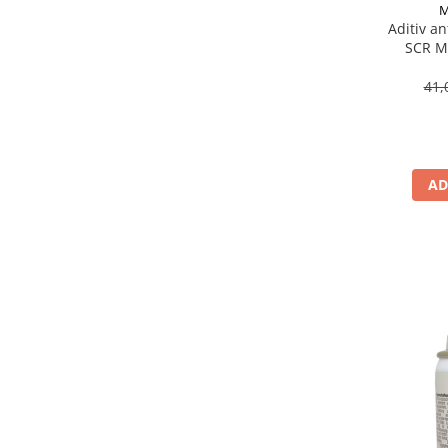
M
Suporti si placi prindere
Aditiv an
SCR M
41,
AD