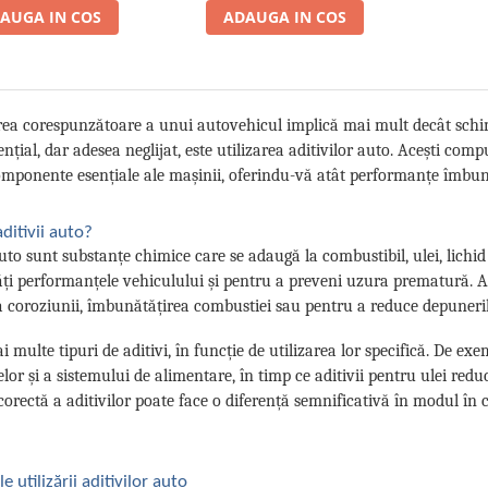
AUGA IN COS
ADAUGA IN COS
rea corespunzătoare a unui autovehicul implică mai mult decât schimb
ențial, dar adesea neglijat, este utilizarea aditivilor auto. Acești com
omponente esențiale ale mașinii, oferindu-vă atât performanțe îmbună
ditivii auto?
auto sunt substanțe chimice care se adaugă la combustibil, ulei, lichid
i performanțele vehiculului și pentru a preveni uzura prematură. Ace
 coroziunii, îmbunătățirea combustiei sau pentru a reduce depuneri
i multe tipuri de aditivi, în funcție de utilizarea lor specifică. De ex
elor și a sistemului de alimentare, în timp ce aditivii pentru ulei redu
corectă a aditivilor poate face o diferență semnificativă în modul 
e utilizării aditivilor auto