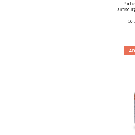
Pache
Lichid de frana
antiscur
Vaselina si spray-uri tehnice moto
Filtre moto
68,
Filtru combustibil
Buson golire ulei
Filtru ulei moto
AD
Filtru aer moto
Intretinere si curatare filtre moto
Intretinere moto
Intretinere echipament moto
Curatare moto
Covor moto
Accesorii moto
Antifurt
Genti bagaje moto
Huse moto
Suporti si kituri montaj topcase