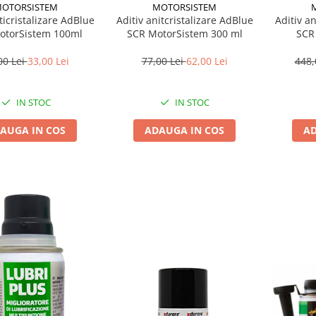
OTORSISTEM
MOTORSISTEM
ticristalizare AdBlue
Aditiv anitcristalizare AdBlue
Aditiv an
otorSistem 100ml
SCR MotorSistem 300 ml
SCR
00 Lei
33,00 Lei
77,00 Lei
62,00 Lei
448,
IN STOC
IN STOC
AUGA IN COS
ADAUGA IN COS
AD