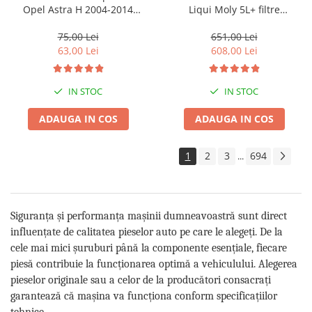
Opel Astra H 2004-2014
Liqui Moly 5L+ filtre
MT464
Purro/Mann pentru grupul
VAG - VW AUDI SKODA SEAT
75,00 Lei
651,00 Lei
1.9TDI, 2.0TDI
63,00 Lei
608,00 Lei
IN STOC
IN STOC
ADAUGA IN COS
ADAUGA IN COS
1
2
3
694
...
Siguranța și performanța mașinii dumneavoastră sunt direct
influențate de calitatea pieselor auto pe care le alegeți. De la
cele mai mici șuruburi până la componente esențiale, fiecare
piesă contribuie la funcționarea optimă a vehiculului. Alegerea
pieselor originale sau a celor de la producători consacrați
garantează că mașina va funcționa conform specificațiilor
tehnice.