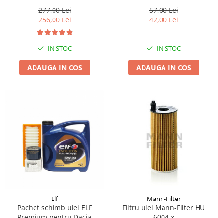
Herth+Buss Jakoparts
J1313016
277,00 Lei
57,00 Lei
256,00 Lei
42,00 Lei
IN STOC
IN STOC
ADAUGA IN COS
ADAUGA IN COS
Elf
Mann-Filter
Pachet schimb ulei ELF
Filtru ulei Mann-Filter HU
Premium pentru Dacia
6004 x