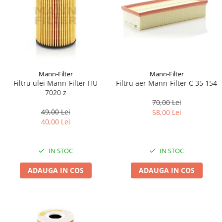
Lichid de frana
Vaselina si spray-uri tehnice moto
Filtre moto
Filtru combustibil
Buson golire ulei
Filtru ulei moto
Mann-Filter
Mann-Filter
Filtru ulei Mann-Filter HU
Filtru aer Mann-Filter C 35 154
Filtru aer moto
7020 z
Intretinere si curatare filtre moto
70,00 Lei
49,00 Lei
Intretinere moto
58,00 Lei
40,00 Lei
Intretinere echipament moto
Curatare moto
IN STOC
IN STOC
Covor moto
Accesorii moto
ADAUGA IN COS
ADAUGA IN COS
Antifurt
Genti bagaje moto
Huse moto
Suporti si kituri montaj topcase