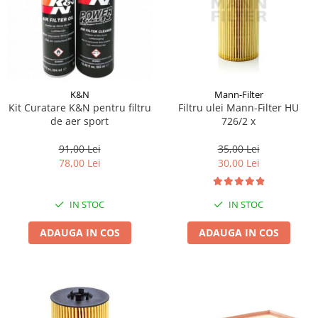
Pipe si fise bujii
20W-50
Bujii
20W-60
SAE30
Electrica
Ulei transmisie
Incarcatoar acumulator baterie
Uleiuri hidraulice
K&N
Mann-Filter
Incarcatoare acumulator baterie
Kit Curatare K&N pentru filtru
Filtru ulei Mann-Filter HU
Semnalizare
Gradina
de aer sport
726/2 x
Oglinzi moto
91,00 Lei
35,00 Lei
BMW Motorrad
78,00 Lei
30,00 Lei
Consumabile BMW Motorrad
Uleiuri si lichide moto
IN STOC
IN STOC
Ulei moto
ADAUGA IN COS
ADAUGA IN COS
Ulei transmisie moto
Ulei furca moto
Curatare si intretinere lant moto
Antigel moto
Aditivi moto