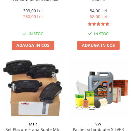
Duster, 1.5 dCi, diesel
303,00 Lei
84,00 Lei
260,00 Lei
68,00 Lei
IN STOC
IN STOC
ADAUGA IN COS
ADAUGA IN COS
MTR
VW
Set Placute Frana Spate Mtr
Pachet schimb ulei SILVER