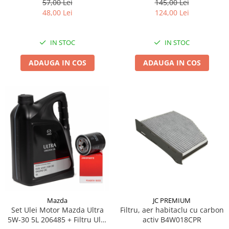
57,00 Lei
145,00 Lei
48,00 Lei
124,00 Lei
IN STOC
IN STOC
ADAUGA IN COS
ADAUGA IN COS
Mazda
JC PREMIUM
Set Ulei Motor Mazda Ultra
Filtru, aer habitaclu cu carbon
5W-30 5L 206485 + Filtru Ulei
activ B4W018CPR