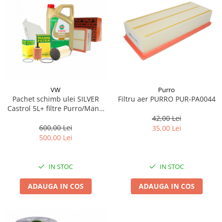
VW
Purro
Pachet schimb ulei SILVER
Filtru aer PURRO PUR-PA0044
Castrol 5L+ filtre Purro/Mann
pentru grupul VAG - VW AUDI
42,00 Lei
SKODA SEAT 1.9TDI, 2.0TDI
600,00 Lei
35,00 Lei
500,00 Lei
IN STOC
IN STOC
ADAUGA IN COS
ADAUGA IN COS