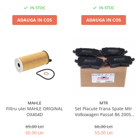
IN STOC
IN STOC
ADAUGA IN COS
ADAUGA IN COS
MAHLE
MTR
Filtru ulei MAHLE ORIGINAL
Set Placute Frana Spate Mtr
OX404D
Volkswagen Passat B6 2005-
2010 MT448
69,00 Lei
66,00 Lei
60,00 Lei
53,00 Lei