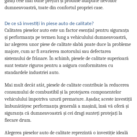
găsiți cele mai bune prețuri și produse adaptate nevoilor
dumneavoastră, toate din confortul propriei case.
De ce să investiți în piese auto de calitate?
Calitatea pieselor auto este un factor esențial pentru siguranța
și performanța pe termen lung a vehiculului dumneavoastră,
iar alegerea unor piese de calitate slabă poate duce la probleme
majore, cum ar fi avarierea motorului sau defectarea
sistemului de frânare. În schimb, piesele de calitate superioară
sunt testate riguros pentru a asigura conformitatea cu
standardele industriei auto.
Mai mult decât atât, piesele de calitate contribuie la reducerea
consumului de combustibil și la protejarea componentelor
vehiculului împotriva uzurii premature. Așadar, aceste investiții
îmbunătățesc performanța generală a mașinii, însă vă oferă și
siguranța că dumneavoastră și cei dragi sunteți protejați la
fiecare drum.
Alegerea pieselor auto de calitate reprezintă o investiție ideală