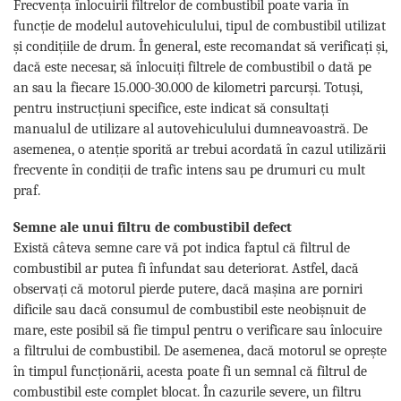
Frecvența înlocuirii filtrelor de combustibil poate varia în
funcție de modelul autovehiculului, tipul de combustibil utilizat
și condițiile de drum. În general, este recomandat să verificați și,
dacă este necesar, să înlocuiți filtrele de combustibil o dată pe
an sau la fiecare 15.000-30.000 de kilometri parcurși. Totuși,
pentru instrucțiuni specifice, este indicat să consultați
manualul de utilizare al autovehiculului dumneavoastră. De
asemenea, o atenție sporită ar trebui acordată în cazul utilizării
frecvente în condiții de trafic intens sau pe drumuri cu mult
praf.
Semne ale unui filtru de combustibil defect
Există câteva semne care vă pot indica faptul că filtrul de
combustibil ar putea fi înfundat sau deteriorat. Astfel, dacă
observați că motorul pierde putere, dacă mașina are porniri
dificile sau dacă consumul de combustibil este neobișnuit de
mare, este posibil să fie timpul pentru o verificare sau înlocuire
a filtrului de combustibil. De asemenea, dacă motorul se oprește
în timpul funcționării, acesta poate fi un semnal că filtrul de
combustibil este complet blocat. În cazurile severe, un filtru