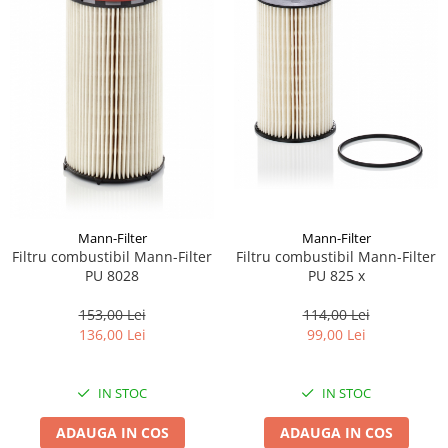
Pipe si fise bujii
20W-50
Bujii
20W-60
SAE30
Electrica
Ulei transmisie
Incarcatoar acumulator baterie
Uleiuri hidraulice
Incarcatoare acumulator baterie
Semnalizare
Gradina
Oglinzi moto
BMW Motorrad
Mann-Filter
Mann-Filter
Consumabile BMW Motorrad
Filtru combustibil Mann-Filter
Filtru combustibil Mann-Filter
Uleiuri si lichide moto
PU 8028
PU 825 x
Ulei moto
153,00 Lei
114,00 Lei
Ulei transmisie moto
136,00 Lei
99,00 Lei
Ulei furca moto
Curatare si intretinere lant moto
IN STOC
IN STOC
Antigel moto
ADAUGA IN COS
ADAUGA IN COS
Aditivi moto