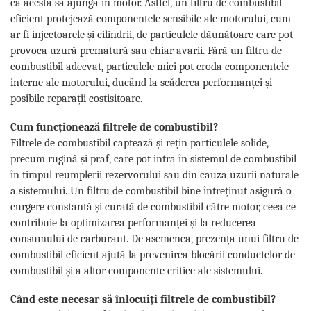
ca acesta să ajungă în motor. Astfel, un filtru de combustibil
eficient protejează componentele sensibile ale motorului, cum
ar fi injectoarele și cilindrii, de particulele dăunătoare care pot
provoca uzură prematură sau chiar avarii. Fără un filtru de
combustibil adecvat, particulele mici pot eroda componentele
interne ale motorului, ducând la scăderea performanței și
posibile reparații costisitoare.
Cum funcționează filtrele de combustibil?
Filtrele de combustibil captează și rețin particulele solide,
precum rugină și praf, care pot intra în sistemul de combustibil
în timpul reumplerii rezervorului sau din cauza uzurii naturale
a sistemului. Un filtru de combustibil bine întreținut asigură o
curgere constantă și curată de combustibil către motor, ceea ce
contribuie la optimizarea performanței și la reducerea
consumului de carburant. De asemenea, prezența unui filtru de
combustibil eficient ajută la prevenirea blocării conductelor de
combustibil și a altor componente critice ale sistemului.
Când este necesar să înlocuiți filtrele de combustibil?