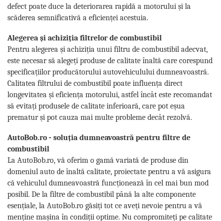
defect poate duce la deteriorarea rapidă a motorului și la
scăderea semnificativă a eficienței acestuia.
Alegerea și achiziția filtrelor de combustibil
Pentru alegerea și achiziția unui filtru de combustibil adecvat,
este necesar să alegeți produse de calitate înaltă care corespund
specificațiilor producătorului autovehiculului dumneavoastră.
Calitatea filtrului de combustibil poate influența direct
longevitatea și eficiența motorului, astfel încât este recomandat
să evitați produsele de calitate inferioară, care pot eșua
prematur și pot cauza mai multe probleme decât rezolvă.
AutoBob.ro - soluția dumneavoastră pentru filtre de
combustibil
La AutoBob.ro, vă oferim o gamă variată de produse din
domeniul auto de înaltă calitate, proiectate pentru a vă asigura
că vehiculul dumneavoastră funcționează în cel mai bun mod
posibil. De la filtre de combustibil până la alte componente
esențiale, la AutoBob.ro găsiți tot ce aveți nevoie pentru a vă
menține mașina în condiții optime. Nu compromiteți pe calitate