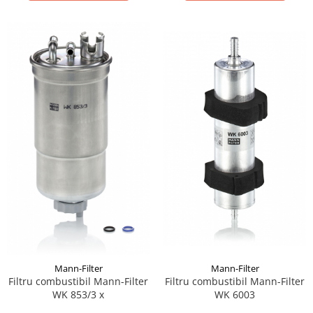
Lichid de frana
Vaselina si spray-uri tehnice moto
Filtre moto
Filtru combustibil
Buson golire ulei
Filtru ulei moto
Filtru aer moto
Intretinere si curatare filtre moto
Intretinere moto
Intretinere echipament moto
Curatare moto
Covor moto
Accesorii moto
Antifurt
Mann-Filter
Mann-Filter
Genti bagaje moto
Filtru combustibil Mann-Filter
Filtru combustibil Mann-Filter
Huse moto
WK 6003
WK 853/3 x
Suporti si kituri montaj topcase