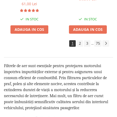
61,00 Lei
IN STOC
IN STOC
ADAUGA IN COS
ADAUGA IN COS
1
2
3
75
...
Filtrele de aer sunt esențiale pentru protejarea motorului
împotriva impurităților externe și pentru asigurarea unui
consum eficient de combustibil. Prin filtrarea particulelor de
praf, polen și alte elemente nocive, acestea contribuie la
extinderea duratei de viață a motorului și la reducerea
necesarului de întreținere. Mai mult, un filtru de aer curat
poate îmbunătăți semnificativ calitatea aerului din interiorul
vehiculului, protejând sănătatea pasagerilor.