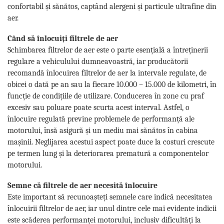
confortabil și sănătos, captând alergeni și particule ultrafine din
aer.
Când să înlocuiți filtrele de aer
Schimbarea filtrelor de aer este o parte esențială a întreținerii
regulare a vehiculului dumneavoastră, iar producătorii
recomandă înlocuirea filtrelor de aer la intervale regulate, de
obicei o dată pe an sau la fiecare 10.000 – 15.000 de kilometri, în
funcție de condițiile de utilizare. Conducerea în zone cu praf
excesiv sau poluare poate scurta acest interval. Astfel, o
înlocuire regulată previne problemele de performanță ale
motorului, însă asigură și un mediu mai sănătos în cabina
mașinii. Neglijarea acestui aspect poate duce la costuri crescute
pe termen lung și la deteriorarea prematură a componentelor
motorului.
Semne că filtrele de aer necesită înlocuire
Este important să recunoașteți semnele care indică necesitatea
înlocuirii filtrelor de aer, iar unul dintre cele mai evidente indicii
este scăderea performanței motorului, inclusiv dificultăți la