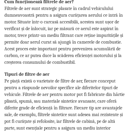
Cum funcționează filtrele de aer?
Filtrele de aer sunt strategic plasate în cadrul vehiculului
dumneavoastră pentru a asigura curățarea aerului ce intră în
motor. Situate într-o carcasă accesibilă, acestea sunt ușor de
verificat și de înlocuit, iar pe măsură ce aerul este aspirat în
motor, trece printr-un mediu filtrant care reține impuritățile și
permite doar aerul curat să ajungă în camerele de combustie.
Acest proces este important pentru prevenirea acumulării de
carbon, ce ar putea duce la scăderea eficienței motorului și la
creșterea consumului de combustibil.
Tipuri de filtre de aer
Pe piață există o varietate de filtre de aer, fiecare conceput
pentru a răspunde nevoilor specifice ale diferitelor tipuri de
vehicule. Filtrele de aer pentru motor pot fi fabricate din hârtie
plisată, spumă, sau materiale sintetice avansate, care oferă
diferite grade de eficiență în filtrare. Fiecare tip are avantajele
sale, de exemplu, filtrele sintetice sunt adesea mai rezistente și
pot fi curățate și refolosite, iar filtrele de cabină, pe de altă
parte, sunt esențiale pentru a asigura un mediu interior