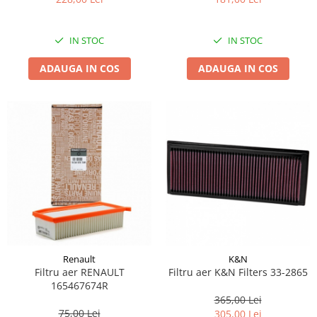
IN STOC
IN STOC
ADAUGA IN COS
ADAUGA IN COS
Renault
K&N
Filtru aer RENAULT
Filtru aer K&N Filters 33-2865
165467674R
365,00 Lei
75,00 Lei
305,00 Lei