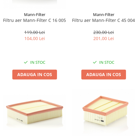
Lichid de frana
Vaselina si spray-uri tehnice moto
Mann-Filter
Mann-Filter
Filtre moto
Filtru aer Mann-Filter C 16 005
Filtru aer Mann-Filter C 45 004
Filtru combustibil
119,00 Lei
230,00 Lei
Buson golire ulei
104,00 Lei
201,00 Lei
Filtru ulei moto
Filtru aer moto
Intretinere si curatare filtre moto
IN STOC
IN STOC
Intretinere moto
ADAUGA IN COS
ADAUGA IN COS
Intretinere echipament moto
Curatare moto
Covor moto
Accesorii moto
Antifurt
Genti bagaje moto
Huse moto
Suporti si kituri montaj topcase