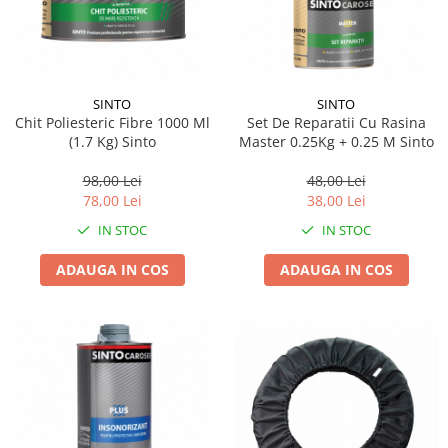
Pipe si fise bujii
20W-50
Bujii
20W-60
SAE30
Electrica
Ulei transmisie
SINTO
SINTO
Incarcatoar acumulator baterie
Chit Poliesteric Fibre 1000 Ml
Set De Reparatii Cu Rasina
Uleiuri hidraulice
Incarcatoare acumulator baterie
(1.7 Kg) Sinto
Master 0.25Kg + 0.25 M Sinto
Semnalizare
Gradina
98,00 Lei
48,00 Lei
Oglinzi moto
78,00 Lei
38,00 Lei
BMW Motorrad
IN STOC
IN STOC
Consumabile BMW Motorrad
ADAUGA IN COS
ADAUGA IN COS
Uleiuri si lichide moto
Ulei moto
Ulei transmisie moto
Ulei furca moto
Curatare si intretinere lant moto
Antigel moto
Aditivi moto