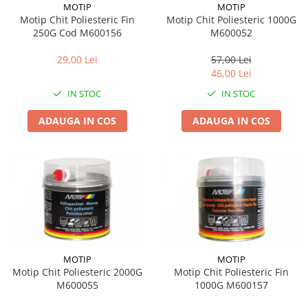
MOTIP
MOTIP
Suporti si placi prindere
Motip Chit Poliesteric Fin
Motip Chit Poliesteric 1000G
250G Cod M600156
M600052
29,00 Lei
57,00 Lei
46,00 Lei
IN STOC
IN STOC
ADAUGA IN COS
ADAUGA IN COS
MOTIP
MOTIP
Motip Chit Poliesteric 2000G
Motip Chit Poliesteric Fin
M600055
1000G M600157