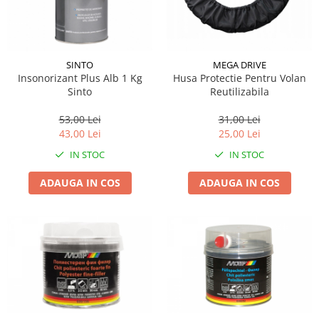
Lichid de frana
Vaselina si spray-uri tehnice moto
Filtre moto
SINTO
MEGA DRIVE
Filtru combustibil
Insonorizant Plus Alb 1 Kg
Husa Protectie Pentru Volan
Buson golire ulei
Sinto
Reutilizabila
Filtru ulei moto
53,00 Lei
31,00 Lei
Filtru aer moto
43,00 Lei
25,00 Lei
Intretinere si curatare filtre moto
IN STOC
IN STOC
Intretinere moto
ADAUGA IN COS
ADAUGA IN COS
Intretinere echipament moto
Curatare moto
Covor moto
Accesorii moto
Antifurt
Genti bagaje moto
Huse moto
Suporti si kituri montaj topcase