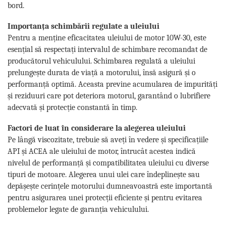
bord.
Importanța schimbării regulate a uleiului
Pentru a menține eficacitatea uleiului de motor 10W-30, este
esențial să respectați intervalul de schimbare recomandat de
producătorul vehiculului. Schimbarea regulată a uleiului
prelungește durata de viață a motorului, însă asigură și o
performanță optimă. Aceasta previne acumularea de impurități
și reziduuri care pot deteriora motorul, garantând o lubrifiere
adecvată și protecție constantă în timp.
Factori de luat în considerare la alegerea uleiului
Pe lângă viscozitate, trebuie să aveți în vedere și specificațiile
API și ACEA ale uleiului de motor, întrucât acestea indică
nivelul de performanță și compatibilitatea uleiului cu diverse
tipuri de motoare. Alegerea unui ulei care îndeplinește sau
depășește cerințele motorului dumneavoastră este importantă
pentru asigurarea unei protecții eficiente și pentru evitarea
problemelor legate de garanția vehiculului.