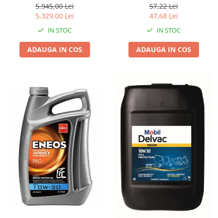
57,22 Lei
5.945,00 Lei
47,68 Lei
5.329,00 Lei
IN STOC
IN STOC
ADAUGA IN COS
ADAUGA IN COS