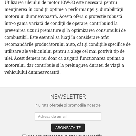
Utilizarea uleiului de motor 10W-30 este necesară pentru
menținerea în condiții optime a performanței și durabilității
motorului dumneavoastră. Acesta oferă o protecție robustă
într-o gamă variată de condiții de operare, contribuind la
prevenirea uzurii premature și la optimizarea consumului de
combustibil. Este esențial să luați în considerare atât
recomandările producătorului auto, cât și condițiile specifice de
utilizare ale vehiculului pentru a alege cel mai potrivit tip de
ulei. Acest demers nu doar că asigură funcționarea optimă a
motorului, dar contribuie și la prelungirea duratei de viață a
vehiculului dumneavoastră.
NEWSLETTER
Nu rata ofertele si promotiile noastre
Vreau sa primesc newsletter cu promotiile