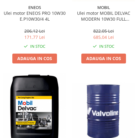
ENEOS
MOBIL
Ulei motor ENEOS PRO 10W30
Ulei motor MOBIL DELVAC
E.P10W30/4 4L
MODERN 10W30 FULL
PROTECTION 157339 20L
206,12 Lei
822,05 Lei
171,77 Lei
685,04 Lei
IN STOC
IN STOC
ADAUGA IN COS
ADAUGA IN COS