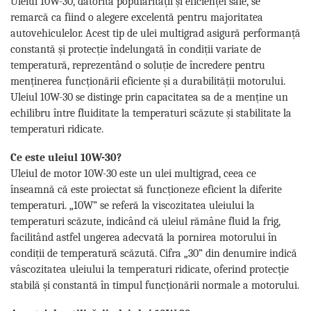
Uleiul 10W-30, datorită popularității și eficienței sale, se
remarcă ca fiind o alegere excelentă pentru majoritatea
autovehiculelor. Acest tip de ulei multigrad asigură performanță
constantă și protecție îndelungată în condiții variate de
temperatură, reprezentând o soluție de încredere pentru
menținerea funcționării eficiente și a durabilității motorului.
Uleiul 10W-30 se distinge prin capacitatea sa de a menține un
echilibru între fluiditate la temperaturi scăzute și stabilitate la
temperaturi ridicate.
Ce este uleiul 10W-30?
Uleiul de motor 10W-30 este un ulei multigrad, ceea ce
înseamnă că este proiectat să funcționeze eficient la diferite
temperaturi. „10W” se referă la viscozitatea uleiului la
temperaturi scăzute, indicând că uleiul rămâne fluid la frig,
facilitând astfel ungerea adecvată la pornirea motorului în
condiții de temperatură scăzută. Cifra „30” din denumire indică
vâscozitatea uleiului la temperaturi ridicate, oferind protecție
stabilă și constantă în timpul funcționării normale a motorului.