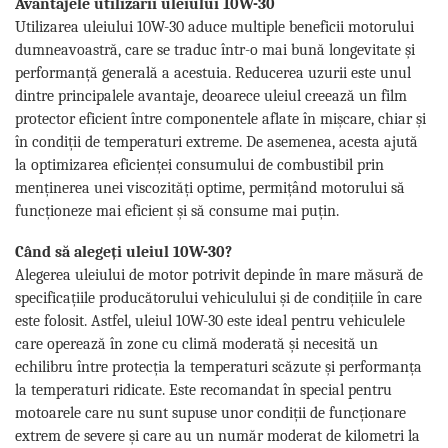
Avantajele utilizării uleiului 10W-30
Utilizarea uleiului 10W-30 aduce multiple beneficii motorului
dumneavoastră, care se traduc într-o mai bună longevitate și
performanță generală a acestuia. Reducerea uzurii este unul
dintre principalele avantaje, deoarece uleiul creează un film
protector eficient între componentele aflate în mișcare, chiar și
în condiții de temperaturi extreme. De asemenea, acesta ajută
la optimizarea eficienței consumului de combustibil prin
menținerea unei viscozități optime, permițând motorului să
funcționeze mai eficient și să consume mai puțin.
Când să alegeți uleiul 10W-30?
Alegerea uleiului de motor potrivit depinde în mare măsură de
specificațiile producătorului vehiculului și de condițiile în care
este folosit. Astfel, uleiul 10W-30 este ideal pentru vehiculele
care operează în zone cu climă moderată și necesită un
echilibru între protecția la temperaturi scăzute și performanța
la temperaturi ridicate. Este recomandat în special pentru
motoarele care nu sunt supuse unor condiții de funcționare
extrem de severe și care au un număr moderat de kilometri la