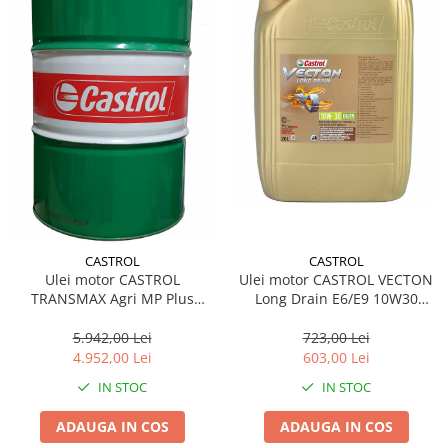
CASTROL
CASTROL
Ulei motor CASTROL VECTON
Ulei motor CASTROL
Long Drain E6/E9 10W30
TRANSMAX Agri MP Plus
15A1A9 20L
10W30 15A40F 208L
723,00 Lei
5.942,00 Lei
603,00 Lei
4.952,00 Lei
IN STOC
IN STOC
ADAUGA IN COS
ADAUGA IN COS