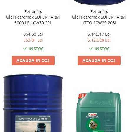
Petromax
Petromax
Ulei Petromax SUPER FARM
Ulei Petromax SUPER FARM
5000 LS 10W30 20L
UTTO 10W30 208L
664,58 Lei
6.145,17 Lei
553,81 Lei
5.120,98 Lei
IN STOC
IN STOC
ADAUGA IN COS
ADAUGA IN COS