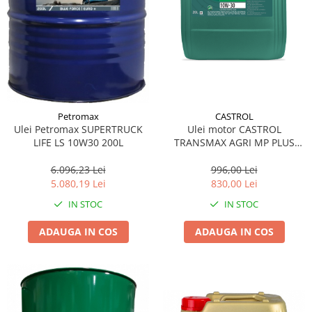
Petromax
CASTROL
Ulei Petromax SUPERTRUCK
Ulei motor CASTROL
LIFE LS 10W30 200L
TRANSMAX AGRI MP PLUS
10W30 14A96D 20 Iitri
6.096,23 Lei
996,00 Lei
5.080,19 Lei
830,00 Lei
IN STOC
IN STOC
ADAUGA IN COS
ADAUGA IN COS