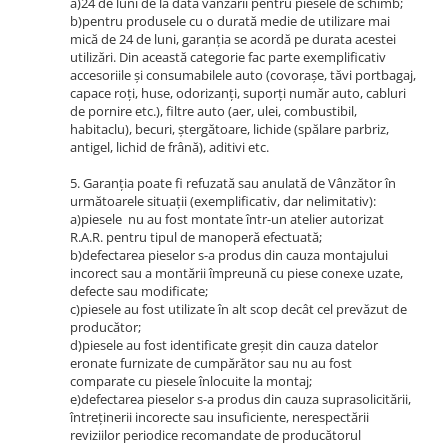
a)24 de luni de la data vânzării pentru piesele de schimb;
Pipe si fise bujii
20W-50
b)pentru produsele cu o durată medie de utilizare mai
mică de 24 de luni, garanția se acordă pe durata acestei
Bujii
20W-60
utilizări. Din această categorie fac parte exemplificativ
SAE30
accesoriile și consumabilele auto (covorașe, tăvi portbagaj,
Electrica
capace roți, huse, odorizanți, suporți număr auto, cabluri
Ulei transmisie
Incarcatoar acumulator baterie
de pornire etc.), filtre auto (aer, ulei, combustibil,
habitaclu), becuri, ștergătoare, lichide (spălare parbriz,
Uleiuri hidraulice
Incarcatoare acumulator baterie
antigel, lichid de frână), aditivi etc.
Semnalizare
Gradina
5. Garanția poate fi refuzată sau anulată de Vânzător în
Oglinzi moto
următoarele situații (exemplificativ, dar nelimitativ):
BMW Motorrad
a)piesele nu au fost montate într-un atelier autorizat
R.A.R. pentru tipul de manoperă efectuată;
Consumabile BMW Motorrad
b)defectarea pieselor s-a produs din cauza montajului
incorect sau a montării împreună cu piese conexe uzate,
Uleiuri si lichide moto
defecte sau modificate;
Ulei moto
c)piesele au fost utilizate în alt scop decât cel prevăzut de
producător;
Ulei transmisie moto
d)piesele au fost identificate greșit din cauza datelor
Ulei furca moto
eronate furnizate de cumpărător sau nu au fost
comparate cu piesele înlocuite la montaj;
Curatare si intretinere lant moto
e)defectarea pieselor s-a produs din cauza suprasolicitării,
Antigel moto
întreținerii incorecte sau insuficiente, nerespectării
Aditivi moto
reviziilor periodice recomandate de producătorul