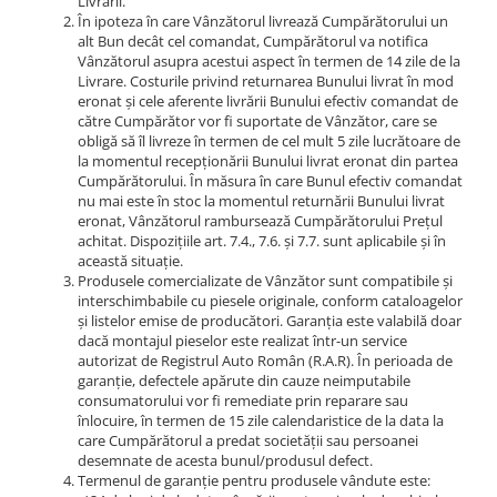
Vulcanizare
SAE 30
Intretinere interior
Livrării.
Set
În ipoteza în care Vânzătorul livrează Cumpărătorului un
Capace roti
Kit distributie
0W-12
Statie de umplere sisteme A/C
Materiale plastice
alt Bun decât cel comandat, Cumpărătorul va notifica
Janta 10''
Kit distributie lant BMW
Covorase auto
SAE 40
Vânzătorul asupra acestui aspect în termen de 14 zile de la
Curatare geamuri
Incalzitoare, sobe cu ulei ars
Janta 11''
Livrare. Costurile privind returnarea Bunului livrat în mod
Admisie aer
0W-16
Huse scaune auto
Chedere si cauciuc
eronat și cele aferente livrării Bunului efectiv comandat de
Janta 12''
0W-20
Filtre
către Cumpărător vor fi suportate de Vânzător, care se
Tapiterie
Huse volan
Janta 13''
obligă să îl livreze în termen de cel mult 5 zile lucrătoare de
0W-30
Accesorii filtre
Curatare jante si anvelope
Produse sezoniere
la momentul recepționării Bunului livrat eronat din partea
Janta 14''
0W-40
Filtre ulei
Intretinere interior
Cumpărătorului. În măsura în care Bunul efectiv comandat
Janta 15''
Siguranta auto
nu mai este în stoc la momentul returnării Bunului livrat
5W-20
Filtre aer
Bureti, Lavete, Accesorii
Janta 16''
eronat, Vânzătorul rambursează Cumpărătorului Prețul
Suport numere
5W-30
Filtre combustibil
Diverse solutii chimice
achitat. Dispozițiile art. 7.4., 7.6. și 7.7. sunt aplicabile și în
Janta 17''
5W-40
această situație.
Tavite auto portbagaj
Filtre habitaclu
Odorizanti auto
Janta 18''
Produsele comercializate de Vânzător sunt compatibile și
5W-50
Filtre hidraulice
Lichid parbriz
interschimbabile cu piesele originale, conform cataloagelor
Janta 19''
10W-20
și listelor emise de producători. Garanția este valabilă doar
Filtre uscator
Odorizanti auto
Janta 21''
dacă montajul pieselor este realizat într-un service
10W-30
Filtre aditivi
autorizat de Registrul Auto Român (R.A.R). În perioada de
Transmisie
Diverse solutii chimice
10W-40
garanție, defectele apărute din cauze neimputabile
Filtre agent racire
Lanturi de transmisie
Spray-uri tehnice
consumatorului vor fi remediate prin reparare sau
10W-50
Pachete revizie
înlocuire, în termen de 15 zile calendaristice de la data la
Kit lant
10W-60
care Cumpărătorul a predat societății sau persoanei
Foaie/ pinion spate
desemnate de acesta bunul/produsul defect.
15W-40
Termenul de garanție pentru produsele vândute este:
Pinion fata
15W-50