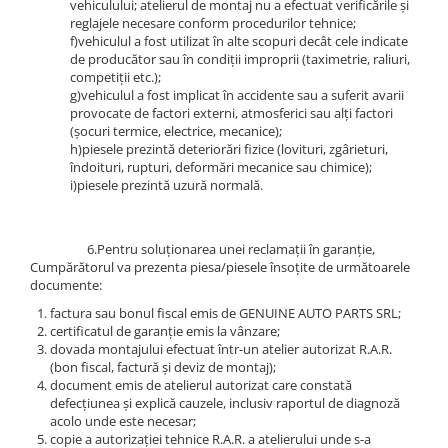
vehiculului; atelierul de montaj nu a efectuat verificările și
Lichid de frana
reglajele necesare conform procedurilor tehnice;
Vaselina si spray-uri tehnice moto
f)vehiculul a fost utilizat în alte scopuri decât cele indicate
de producător sau în condiții improprii (taximetrie, raliuri,
Filtre moto
competiții etc.);
g)vehiculul a fost implicat în accidente sau a suferit avarii
Filtru combustibil
provocate de factori externi, atmosferici sau alți factori
Buson golire ulei
(șocuri termice, electrice, mecanice);
Filtru ulei moto
h)piesele prezintă deteriorări fizice (lovituri, zgârieturi,
îndoituri, rupturi, deformări mecanice sau chimice);
Filtru aer moto
i)piesele prezintă uzură normală.
Intretinere si curatare filtre moto
Intretinere moto
6.Pentru soluționarea unei reclamații în garanție,
Intretinere echipament moto
Cumpărătorul va prezenta piesa/piesele însoțite de următoarele
Curatare moto
documente:
Covor moto
factura sau bonul fiscal emis de GENUINE AUTO PARTS SRL;
certificatul de garanție emis la vânzare;
Accesorii moto
dovada montajului efectuat într-un atelier autorizat R.A.R.
Antifurt
(bon fiscal, factură și deviz de montaj);
document emis de atelierul autorizat care constată
Genti bagaje moto
defecțiunea și explică cauzele, inclusiv raportul de diagnoză
Huse moto
acolo unde este necesar;
copie a autorizației tehnice R.A.R. a atelierului unde s-a
Suporti si kituri montaj topcase