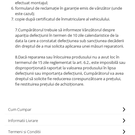
efectuat montajul;
Suporti si placi prindere
formularul de reclamație în garanție emis de vânzător (unde
este cazul);
copie după certificatul de înmatriculare al vehiculului.
7.Cumpărătorul trebuie să informeze Vânzătorul despre
apariția defecțiunii în termen de 10 zile calendaristice de la
data la care a constatat defecțiunea sub sancțiunea decăderii
din dreptul de a mai solicita aplicarea unei măsuri reparatorii.
8.Dacă repararea sau înlocuirea produsului nu a avut loc în
termenul de 15 zile reglementat la art. 6.2., este imposibilă sau
disproporționată raportat la valoarea produsului în lipsa
defecțiunii sau importanța defecțiunii, Cumpărătorul va avea
dreptul să solicite fie reducerea corespunzătoare a prețului,
fie restituirea prețului de achiziționare.
Cum Cumpar
Informatii Livrare
Termeni si Conditii