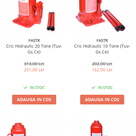
Pipe si fise bujii
20W-50
Bujii
20W-60
SAE30
Electrica
Ulei transmisie
Incarcatoar acumulator baterie
Uleiuri hidraulice
FASTR
FASTR
Incarcatoare acumulator baterie
Cric Hidraulic 20 Tone (Tuv-
Cric Hidraulic 10 Tone (Tuv-
Semnalizare
Gradina
Gs.Ce)
Gs.Ce)
Oglinzi moto
313,00 Lei
202,00 Lei
BMW Motorrad
251,00 Lei
162,00 Lei
Consumabile BMW Motorrad
Uleiuri si lichide moto
IN STOC
IN STOC
Ulei moto
ADAUGA IN COS
ADAUGA IN COS
Ulei transmisie moto
Ulei furca moto
Curatare si intretinere lant moto
Antigel moto
Aditivi moto