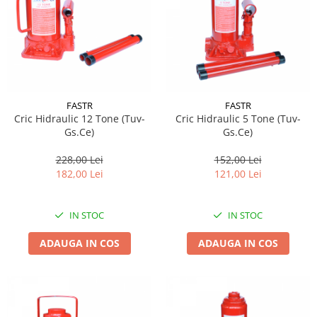
Lichid de frana
Vaselina si spray-uri tehnice moto
Filtre moto
Filtru combustibil
Buson golire ulei
Filtru ulei moto
FASTR
FASTR
Cric Hidraulic 12 Tone (Tuv-
Cric Hidraulic 5 Tone (Tuv-
Filtru aer moto
Gs.Ce)
Gs.Ce)
Intretinere si curatare filtre moto
228,00 Lei
152,00 Lei
Intretinere moto
182,00 Lei
121,00 Lei
Intretinere echipament moto
Curatare moto
IN STOC
IN STOC
Covor moto
Accesorii moto
ADAUGA IN COS
ADAUGA IN COS
Antifurt
Genti bagaje moto
Huse moto
Suporti si kituri montaj topcase