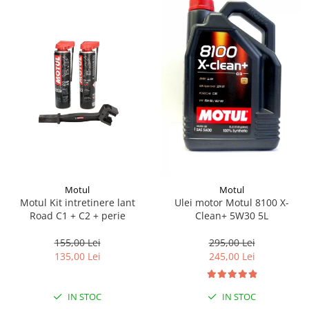
Lichid de frana
Vaselina si spray-uri tehnice moto
Filtre moto
Filtru combustibil
Buson golire ulei
Filtru ulei moto
Filtru aer moto
Intretinere si curatare filtre moto
Intretinere moto
Intretinere echipament moto
Motul
Motul
Curatare moto
Motul Kit intretinere lant
Ulei motor Motul 8100 X-
Covor moto
Road C1 + C2 + perie
Clean+ 5W30 5L
Accesorii moto
155,00 Lei
295,00 Lei
Antifurt
135,00 Lei
245,00 Lei
Genti bagaje moto
Huse moto
IN STOC
IN STOC
Suporti si kituri montaj topcase