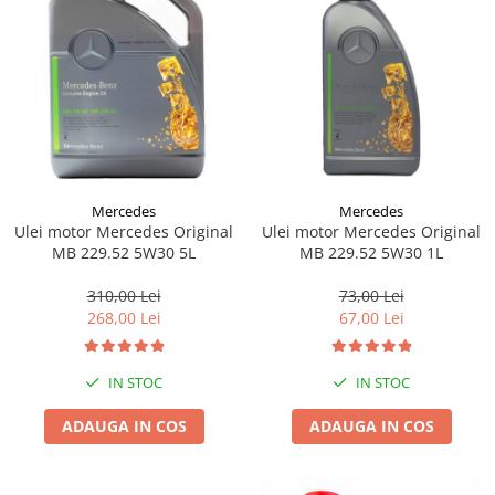
Pipe si fise bujii
20W-50
Bujii
20W-60
SAE30
Electrica
Ulei transmisie
Incarcatoar acumulator baterie
Uleiuri hidraulice
Incarcatoare acumulator baterie
Semnalizare
Gradina
Oglinzi moto
Mercedes
Mercedes
Ulei motor Mercedes Original
Ulei motor Mercedes Original
BMW Motorrad
MB 229.52 5W30 5L
MB 229.52 5W30 1L
Consumabile BMW Motorrad
310,00 Lei
73,00 Lei
Uleiuri si lichide moto
268,00 Lei
67,00 Lei
Ulei moto
Ulei transmisie moto
IN STOC
IN STOC
Ulei furca moto
Curatare si intretinere lant moto
ADAUGA IN COS
ADAUGA IN COS
Antigel moto
Aditivi moto