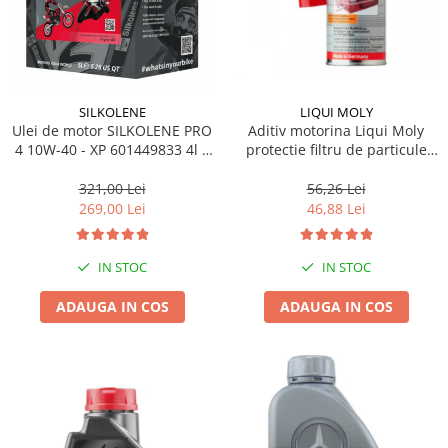
SILKOLENE
LIQUI MOLY
Ulei de motor SILKOLENE PRO
Aditiv motorina Liqui Moly
4 10W-40 - XP 601449833 4l +
protectie filtru de particule
1l gratis
DPF-PROTECTOR
321,00 Lei
56,26 Lei
269,00 Lei
46,88 Lei
IN STOC
IN STOC
ADAUGA IN COS
ADAUGA IN COS