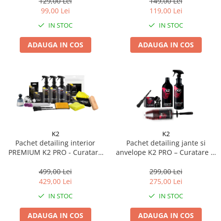
129,00 Lei
149,00 Lei
Pipe si fise bujii
20W-50
99,00 Lei
119,00 Lei
Bujii
20W-60
IN STOC
IN STOC
SAE30
Electrica
ADAUGA IN COS
ADAUGA IN COS
Ulei transmisie
Incarcatoar acumulator baterie
Uleiuri hidraulice
Incarcatoare acumulator baterie
Semnalizare
Gradina
Oglinzi moto
BMW Motorrad
Consumabile BMW Motorrad
K2
K2
Uleiuri si lichide moto
Pachet detailing interior
Pachet detailing jante si
Ulei moto
PREMIUM K2 PRO - Curatare
anvelope K2 PRO – Curatare si
completa piele, textile,
protectie
Ulei transmisie moto
plastice si geamuri
499,00 Lei
299,00 Lei
Ulei furca moto
429,00 Lei
275,00 Lei
Curatare si intretinere lant moto
IN STOC
IN STOC
Antigel moto
Aditivi moto
ADAUGA IN COS
ADAUGA IN COS