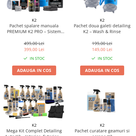
Suporti si placi prindere
K2
K2
Pachet spalare manuala
Pachet doua galeti detailing
PREMIUM K2 PRO – Sistem
K2 – Wash & Rinse
doua galeti
499,00 Lei
199,00 Lei
399,00 Lei
149,00 Lei
IN STOC
IN STOC
ADAUGA IN COS
ADAUGA IN COS
K2
K2
Mega Kit Complet Detailing
Pachet curatare geamuri si