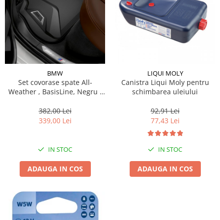
Lichid de frana
Vaselina si spray-uri tehnice moto
Filtre moto
Filtru combustibil
Buson golire ulei
Filtru ulei moto
BMW
LIQUI MOLY
Set covorase spate All-
Canistra Liqui Moly pentru
Filtru aer moto
Weather , BasisLine, Negru -
schimbarea uleiului
Intretinere si curatare filtre moto
BMW X5 G05 F95M
382,00 Lei
92,91 Lei
Intretinere moto
339,00 Lei
77,43 Lei
Intretinere echipament moto
Curatare moto
IN STOC
IN STOC
Covor moto
Accesorii moto
ADAUGA IN COS
ADAUGA IN COS
Antifurt
Genti bagaje moto
Huse moto
Suporti si kituri montaj topcase