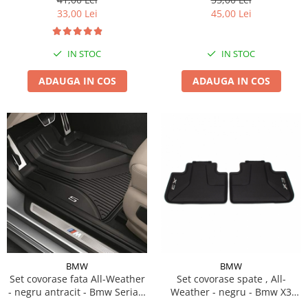
33,00 Lei
45,00 Lei
IN STOC
IN STOC
ADAUGA IN COS
ADAUGA IN COS
BMW
BMW
Set covorase fata All-Weather
Set covorase spate , All-
- negru antracit - Bmw Seria 5
Weather - negru - Bmw X3
G30, G31, M5 F90
G01, X3 M F97, G08 iX3