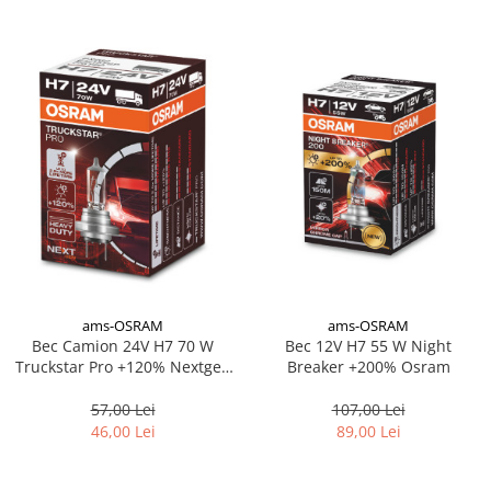
ams-OSRAM
ams-OSRAM
Bec 12V H7 55 W Night
Bec Camion 24V H7 70 W
Breaker +200% Osram
Truckstar Pro +120% Nextgen
Osram
107,00 Lei
57,00 Lei
89,00 Lei
46,00 Lei