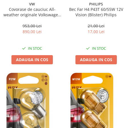
VW
PHILIPS
Covorase de cauciuc All-
Bec Far H4 P43T 60/55W 12V
weather originale Volkswagen
Vision (Blister) Philips
Touareg 2018-, Set 4 bucati
953,00 Lei
21,00 Lei
890,00 Lei
17,00 Lei
IN STOC
IN STOC
ADAUGA IN COS
ADAUGA IN COS