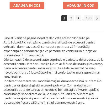
ADAUGA IN COS
ADAUGA IN COS
1
2
3
196
...
Bine ați venit pe pagina noastră dedicată accesoriilor auto pe
AutoBob.ro! Aici veți găsi o gamă diversificată de accesorii pentru
vehiculul dumneavoastră, concepute pentru a vă îmbunătăți
experiența de conducere și a vă personaliza vehiculul în funcție de
preferințele dumneavoastră.
Oferta noastră de accesorii auto cuprinde o varietate de produse, de la
accesorii pentru interiorul mașinii, cum ar fi huse de scaun și covorașe,
până la accesorii pentru exterior și multe altele. Avem tot ce aveți
nevoie pentru a vă face călătoriile mai confortabile, mai sigure și mai
convenabile.
Indiferent de marca sau modelul mașinii dumneavoastră, suntem aici
pentru a vă ajuta să găsiți accesorii potrivite. Comandați acum
accesoriile auto de care aveți nevoie și beneficiați de livrare rapidă și
consultanță specializată de la GenuineAutoParts.ro. Suntem aici
pentru a vă ajuta să personalizați vehiculul dumneavoastră și să vă
bucurați de fiecare călătorie în stilul dumneavoastră unic.