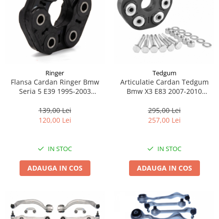
Lichid de frana
Vaselina si spray-uri tehnice moto
Filtre moto
Filtru combustibil
Buson golire ulei
Filtru ulei moto
Ringer
Tedgum
Flansa Cardan Ringer Bmw
Articulatie Cardan Tedgum
Filtru aer moto
Seria 5 E39 1995-2003
Bmw X3 E83 2007-2010
Intretinere si curatare filtre moto
1120015102
TED74140
139,00 Lei
295,00 Lei
Intretinere moto
120,00 Lei
257,00 Lei
Intretinere echipament moto
Curatare moto
IN STOC
IN STOC
Covor moto
Accesorii moto
ADAUGA IN COS
ADAUGA IN COS
Antifurt
Genti bagaje moto
Huse moto
Suporti si kituri montaj topcase