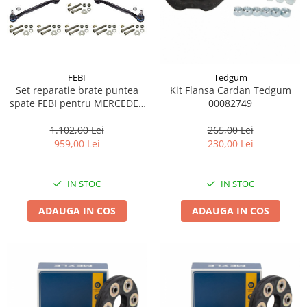
FEBI
Tedgum
Set reparatie brate puntea
Kit Flansa Cardan Tedgum
spate FEBI pentru MERCEDES
00082749
C (CL203), C T-MODEL (S203),
C (W203), CLC (CL203), CLK
1.102,00 Lei
265,00 Lei
(A209), CLK (C209), E (W211)
959,00 Lei
230,00 Lei
1.6-6.2 05.00-06.11
IN STOC
IN STOC
ADAUGA IN COS
ADAUGA IN COS