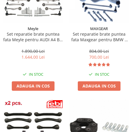
Suporti si placi prindere
Meyle
MAXGEAR
Set reparatie brate puntea
Set reparatie brate puntea
fata Meyle pentru AUDI A4 B5,
fata Maxgear pentru BMW 1
A4 B6, A4 B7, A6 C5; SKODA
(E81), 1 (E82), 1 (E87), 1 (E88), 3
SUPERB I; VW PASSAT B5,
(E90), 3 (E91), 3 (E92), 3 (E93),
1.890,00 Lei
804,00 Lei
PASSAT B5.5 1.6-4.2 11.94-
X1 (E84), Z4 (E89) 1.6-3.0D
1.644,00 Lei
700,00 Lei
06.08
06.04-08.16
IN STOC
IN STOC
ADAUGA IN COS
ADAUGA IN COS