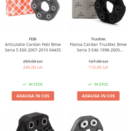
Pipe si fise bujii
20W-50
Bujii
20W-60
SAE30
Electrica
Ulei transmisie
Incarcatoar acumulator baterie
Uleiuri hidraulice
FEBI
Trucktec
Incarcatoare acumulator baterie
Articulatie Cardan Febi Bmw
Flansa Cardan Trucktec Bmw
Semnalizare
Gradina
Seria 5 E60 2007-2010 04435
Seria 3 E46 1998-2005
Oglinzi moto
08.34.064
259,00 Lei
127,00 Lei
BMW Motorrad
245,00 Lei
110,00 Lei
Consumabile BMW Motorrad
Uleiuri si lichide moto
IN STOC
IN STOC
Ulei moto
ADAUGA IN COS
ADAUGA IN COS
Ulei transmisie moto
Ulei furca moto
Curatare si intretinere lant moto
Antigel moto
Aditivi moto