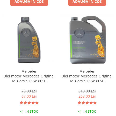
ADAUGA IN COS
ADAUGA IN COS
Lichid de frana
Vaselina si spray-uri tehnice moto
Filtre moto
Filtru combustibil
Buson golire ulei
Filtru ulei moto
Filtru aer moto
Intretinere si curatare filtre moto
Intretinere moto
Intretinere echipament moto
Mercedes
Mercedes
Curatare moto
Ulei motor Mercedes Original
Ulei motor Mercedes Original
Covor moto
MB 229.52 5W30 1L
MB 229.52 5W30 5L
Accesorii moto
73,00 Lei
310,00 Lei
Antifurt
67,00 Lei
268,00 Lei
Genti bagaje moto
Huse moto
IN STOC
IN STOC
Suporti si kituri montaj topcase