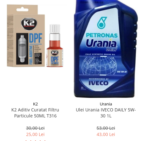
K2
Urania
K2 Aditiv Curatat Filtru
Ulei Urania IVECO DAILY 5W-
Particule 50ML T316
30 1L
30,00 Lei
53,00 Lei
25,00 Lei
43,00 Lei