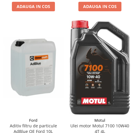
ADAUGA IN COS
ADAUGA IN COS
Suporti si placi prindere
Ford
Motul
Aditiv filtru de particule
Ulei motor Motul 7100 10W40
AdBlue OE Ford 10L
4T 4L