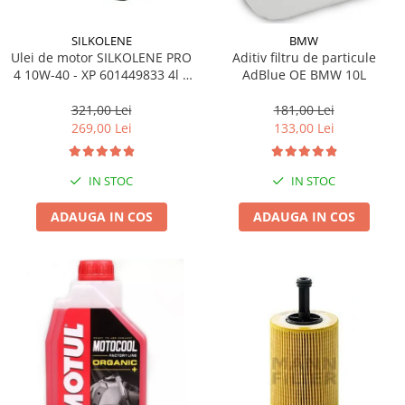
SILKOLENE
BMW
Ulei de motor SILKOLENE PRO
Aditiv filtru de particule
4 10W-40 - XP 601449833 4l +
AdBlue OE BMW 10L
1l gratis
321,00 Lei
181,00 Lei
269,00 Lei
133,00 Lei
IN STOC
IN STOC
ADAUGA IN COS
ADAUGA IN COS