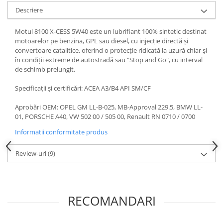
Lichid de frana
Descriere
Vaselina si spray-uri tehnice moto
Motul 8100 X-CESS 5W40 este un lubrifiant 100% sintetic destinat
Filtre moto
motoarelor pe benzina, GPL sau diesel, cu injecție directă și
Filtru combustibil
convertoare catalitice, oferind o protecție ridicată la uzură chiar și
în condiții extreme de autostradă sau "Stop and Go", cu interval
Buson golire ulei
de schimb prelungit.
Filtru ulei moto
Filtru aer moto
Specificații și certificări: ACEA A3/B4 API SM/CF
Intretinere si curatare filtre moto
Aprobări OEM: OPEL GM LL-B-025, MB-Approval 229.5, BMW LL-
Intretinere moto
01, PORSCHE A40, VW 502 00 / 505 00, Renault RN 0710 / 0700
Intretinere echipament moto
Informatii conformitate produs
Curatare moto
Review-uri
(9)
Covor moto
Accesorii moto
Antifurt
Genti bagaje moto
RECOMANDARI
Huse moto
Suporti si kituri montaj topcase