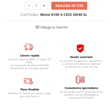
Pipe si fise bujii
20W-50
ADAUGA IN COS
Bujii
20W-60
Cod Produs:
Motul 8100 X-CESS 5W40 5L
SAE30
Electrica
Ulei transmisie
Incarcatoar acumulator baterie
Adauga la Favorite
Uleiuri hidraulice
Incarcatoare acumulator baterie
Semnalizare
Gradina
Oglinzi moto
BMW Motorrad
Livrare rapida
Dealer autorizat
Curierat rapid 30 RON, la Locker 25
Va bucurati de garantia sigurantei si
Consumabile BMW Motorrad
RON,
a calitatii prin produse originale
iar comenzile de peste 500 RON
provenite din surse oficiale
Uleiuri si lichide moto
beneficiază de transport gratuit.
Ulei moto
Ulei transmisie moto
Consultanta specializata
Ulei furca moto
Plata flexibila
Ai nevoie de ajutor? Contacteaza-ne
Ramburs la livrare sau rapid si sigur
Curatare si intretinere lant moto
telefonic sau pe Whatsapp la
prin card bancar
numarul 0742532932
Antigel moto
Aditivi moto