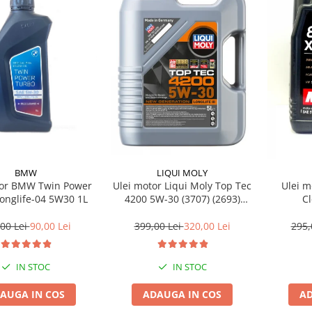
BMW
LIQUI MOLY
tor BMW Twin Power
Ulei motor Liqui Moly Top Tec
Ulei m
onglife-04 5W30 1L
4200 5W-30 (3707) (2693)
C
(8973) 5L
00 Lei
90,00 Lei
399,00 Lei
320,00 Lei
295,
IN STOC
IN STOC
AUGA IN COS
ADAUGA IN COS
AD