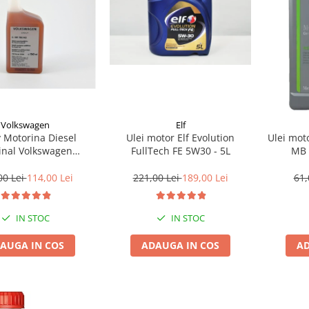
Volkswagen
Elf
v Motorina Diesel
Ulei motor Elf Evolution
Ulei mot
inal Volkswagen
FullTech FE 5W30 - 5L
MB 
1790M3 150ML
00 Lei
114,00 Lei
221,00 Lei
189,00 Lei
61,
IN STOC
IN STOC
AUGA IN COS
ADAUGA IN COS
AD