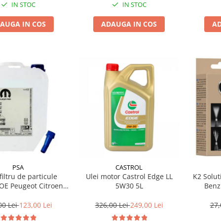
IN STOC
IN STOC
AUGA IN COS
ADAUGA IN COS
AD
PSA
CASTROL
filtru de particule
Ulei motor Castrol Edge LL
K2 Solut
5W30 5L
Benz
10L
00 Lei
123,00 Lei
326,00 Lei
249,00 Lei
27,