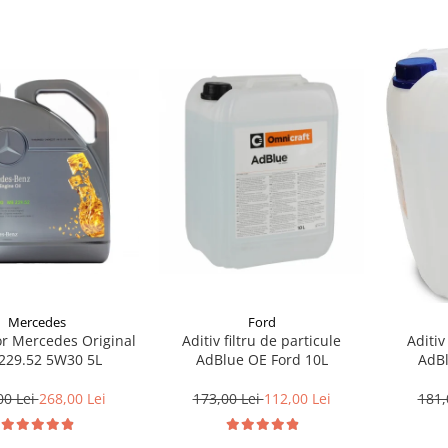
Mercedes
Ford
or Mercedes Original
Aditiv filtru de particule
Aditiv
229.52 5W30 5L
AdBlue OE Ford 10L
AdB
00 Lei
268,00 Lei
173,00 Lei
112,00 Lei
181,