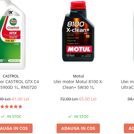
Motul
CASTROL
Ulei motor Motul 8100 X-
Ulei 
tor CASTROL GTX C4
Clean+ 5W30 1L
Ultra
5900D 1L, RN0720
72,00 Lei
65,00 Lei
38,
00 Lei
41,00 Lei
IN STOC
IN STOC
ADAUGA IN COS
AD
AUGA IN COS