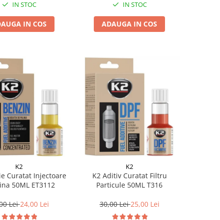
IN STOC
IN STOC
AUGA IN COS
ADAUGA IN COS
K2
K2
ie Curatat Injectoare
K2 Aditiv Curatat Filtru
ina 50ML ET3112
Particule 50ML T316
00 Lei
24,00 Lei
30,00 Lei
25,00 Lei