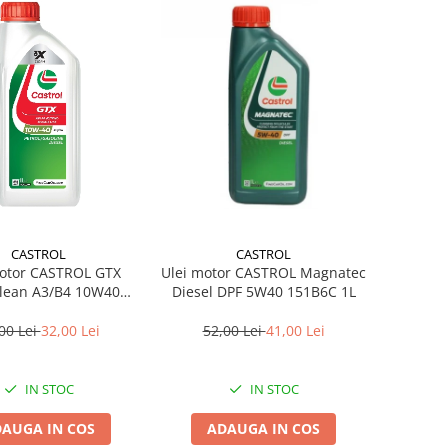
CASTROL
CASTROL
motor CASTROL GTX
Ulei motor CASTROL Magnatec
Clean A3/B4 10W40
Diesel DPF 5W40 151B6C 1L
15A4CF 1L
00 Lei
32,00 Lei
52,00 Lei
41,00 Lei
IN STOC
IN STOC
AUGA IN COS
ADAUGA IN COS