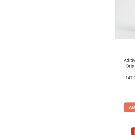
BMW 83 22 2 295 532
(1)
BMW 83 22 2 305 396
(2)
BMW 83 22 2 305 397
(2)
BMW 83 22 2 305 397 (ATF 3)
(2)
BMW 83 22 2 355 599
(2)
BMW 83 22 2 365 987
(2)
BMW 83 22 7 533 818
(2)
BMW 83 22 9 407 765
(1)
BMW 83 22 9 407 807
(1)
Aditi
BMW 83 22 9 407 858
(1)
Orig
G00
BMW 83 22 9 407 859
(1)
147,
BMW 83 29 0 429 576
(1)
BMW 83220144137 ATF M1375.4
83220142516
(2)
BMW 83222305396 (ATF2)
(2)
BMW 83229407768
(1)
AD
BMW DCTF-1
(1)
BMW HYPOID AXLE OIL G1
(1)
BMW JEEP
(1)
BMW LA 2634
(1)