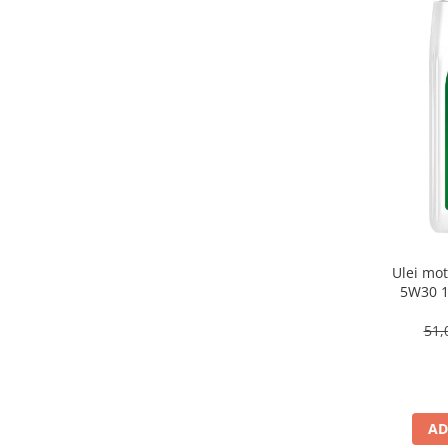
BMW LL 04
(2)
BMW LL-04
(6)
BMW LONGLIFE -04
(3)
BMW LONGLIFE 01-FE
(1)
BMW LONGLIFE-12 FE
(2)
BMW LT 71141
(1)
BMW Longlife 04
(3)
BMW Longlife-01
(11)
BMW Longlife-01 FE
(5)
BMW Longlife-04
(27)
BMW Longlife-17 FE+
(3)
BMW Longlife-98
(4)
Ulei mo
5W30 1
BMW M-1375.4
(2)
BMW MTF LT-2
(1)
51,
BMW MTF LT-3
(1)
BMW MTF LT-4
(1)
BMW MTF LT-5
(1)
BMW OSPBMW SAF-XO
(1)
AD
BMW Synthetic OSP
(1)