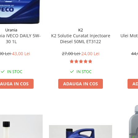
Urania
K2
nia IVECO DAILY 5W-
K2 Solutie Curatat Injectoare
Ulei Mot
30 1L
Diesel 50ML ET3122
00 Lei
43,00 Lei
27,00 Lei
24,00 Lei
44,
IN STOC
IN STOC
AUGA IN COS
ADAUGA IN COS
AD