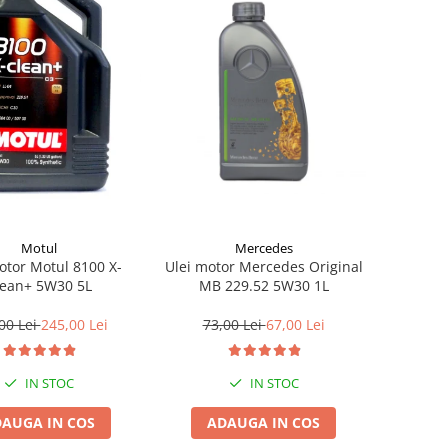
Mercedes
Motul
Ulei motor Mercedes Original
otor Motul 8100 X-
MB 229.52 5W30 1L
lean+ 5W30 5L
73,00 Lei
67,00 Lei
00 Lei
245,00 Lei
IN STOC
IN STOC
ADAUGA IN COS
AUGA IN COS