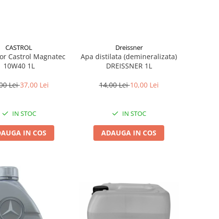
CASTROL
Dreissner
or Castrol Magnatec
Apa distilata (demineralizata)
10W40 1L
DREISSNER 1L
00 Lei
37,00 Lei
14,00 Lei
10,00 Lei
IN STOC
IN STOC
AUGA IN COS
ADAUGA IN COS