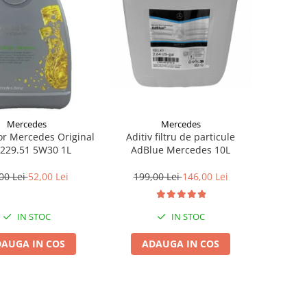
Mercedes
Mercedes
Aditiv filtru de particule
or Mercedes Original
AdBlue Mercedes 10L
229.51 5W30 1L
199,00 Lei
146,00 Lei
00 Lei
52,00 Lei
IN STOC
IN STOC
ADAUGA IN COS
AUGA IN COS