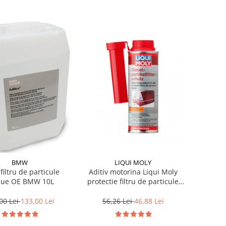
BMW
LIQUI MOLY
 filtru de particule
Aditiv motorina Liqui Moly
lue OE BMW 10L
protectie filtru de particule
DPF-PROTECTOR
00 Lei
133,00 Lei
56,26 Lei
46,88 Lei