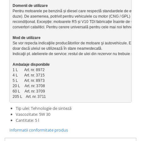
Pentru motoarele pe benzină și diesel care respectă standardele de emisii E
duze). De asemenea, potrivit pentru vehiculele cu motor (CNG / GPL) și vehicu
recondiționat. Excepție: motoarele R5 și V10 TDI fabricație înainte de 06/200
convertori catalitici. Pentru cerere universală pentru cele mai noi tehnolo
Se vor repecta indicaţiile producătorilor de motoare şi autovehicule. Eficienţă
doar dacă uleiul se utilizează în stare neamestecată. 

Indicaţii pt. atelierele de service: restul de ulei din rezervor nu trebuie să f
1 L       Art. nr. 8972
4 L       Art. nr. 3715
5 L       Art. nr. 8973
20 L     Art. nr. 3708
60 L     Art. nr. 3709
205 L    Art. nr. 3711
Tip ulei: Tehnologie de sinteză
Vascozitate: 5W 30
Cantitate: 5 l
Informatii conformitate produs