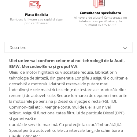
Lichid de frana
Vaselina si spray-uri tehnice moto
Consultanta specializata
Plata flexibila
Ai nevoie de ajutor? Contacteaza-ne
Ramburs la livrare sau rapid si sigur
Filtre moto
telefonic sau pe Whatsapp la
prin card bancar
numarul 0742532932
Filtru combustibil
Buson golire ulei
Filtru ulei moto
Descriere
Filtru aer moto
Ulei universal conform celor mai noi tehnologii de la Audi,
Intretinere si curatare filtre moto
BMW, Mercedes-Benz şi grupul VW.
Intretinere moto
Uleiul de motor hightech cu viscozitate redusă, fabricat prin
tehnologie de sinteză, din generaţia Longlife 3 asigură o curăţenie
Intretinere echipament moto
deosebită a motorului datorită rezervei de putere mari.
Curatare moto
Îndeplineşte cele mai stricte cerinţe de testare ale producătorilor
Covor moto
renumiţi de autovehicule. Reduce formarea de depuneri nedorite
la motoarele pe benzină şi Diesel cu injecţie directă (FSI, TDI,
Accesorii moto
Common-Rail etc.). Menţine consumul de ulei la un nivel
Antifurt
scăzut. Asigură funcţionalitatea filtrului de particule Diesel (DPF)
şi garantează o
Genti bagaje moto
durată de serviciu maximă. Cu protecţie la uzură îmbunătăţită.
Huse moto
Special pentru autovehiculele cu intervale lungi de schimbare a
Suporti si kituri montaj topcase
uleiului (WIV etc.).