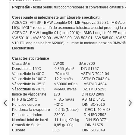
Suporti si placi prindere
Proprietăți
 - testat pentru turbocompresoare și convertoare catalitice - reduc
Corespunde şi indeplineşte următoarele specificatii
:
ACEA C3 ∙ API SP ∙ BMW Longlife-04 ∙ MB-Approval 229.31 ∙ MB-Approval 2
LIQUI MOLY recomandă de asemenea folosirea acestui produs şi la autovehic
ACEA C2 ∙ BMW Longlife-01 (up to 2018)* ∙ BMW Longlife-01 FE (up to 2018)*
VW 501 01 ∙ VW 502 00 ∙ VW 503 00 ∙ VW 503 01 ∙ VW 505 00 ∙ VW 505 01 ∙ 
V10 TDI engines before 6/2006) ∙ 
* limitat la motoare benzina BMW fără filtre
Liechtenstein

Clasa SAE                          5W-30                SAE J300
Densitate la 15°C               0,855 g/cm³        DIN 51757
Vâscozitate la 40°C            70 mm²/s            ASTM D 7042-04
Vâscozitate la 100°C         12.2 mm²/s          ASTM D 7042-04
Vâscozitate la -35°C         < 60000 mPas       ASTM D 4684
Vâscozitate la -30°C         <=6600 mPas        ASTM D 5293
Indice de vâscozitate        173                        DIN ISO 2909
HTHS la 150°C                  >= 3,5 mPas         ASTM D 5481
Punct de curgere               -42°C                     DIN ISO 3016
Pierderea la evaporare      9,5 % (Noack)       CEC-L-40-A-93
Punct de aprindere            230°C                     DIN ISO 2592
Numărul total de bază       11,1 mg KOH/g       DIN ISO 3771
Cenușă de Sulfat               0,85 g/100g             DIN 51575
Culoare                              L3,5                         DIN ISO 2049
