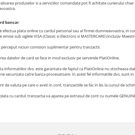
loarea produselor si a serviciilor comandate pot fi achitate curierului chiar 
voastra.
ard bancar
e efectua plata online cu cardul personal sau al firmei dumneavoastra, in cond
le emise sub siglele VISA (Classic si Electron) si MASTERCARD (inclusiv Maes
 perceput niciun comision suplimentar pentru tranzactii.
rea datelor de card se face in mod exclusiv pe serverele PlatiOnline.
a informatiilor dvs. este garantata de faptul ca PlatiOnline nu stocheaza datel
e securizata catre banca procesatoare. In acest fel informatiile dvs. sunt in
nt de valuta pe care o aveti in cont, tranzactiile se fac in lei, la cursul de s
plata cu cardul, tranzactia va aparea pe extrasul de cont cu numele GENU