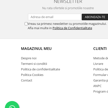
NEWSLETTER
Pipe si fise bujii
20W-50
Nu rata ofertele si promotiile noastre
Bujii
20W-60
SAE30
Electrica
Vreau sa primesc newsletter cu promotiile magazinului.
Ulei transmisie
Incarcatoar acumulator baterie
Afla mai multe in
Politica de Confidentialitate
Uleiuri hidraulice
Incarcatoare acumulator baterie
Semnalizare
Gradina
Oglinzi moto
MAGAZINUL MEU
CLIENTI
BMW Motorrad
Despre noi
Metode de
Consumabile BMW Motorrad
Termeni si conditii
Livrare
Uleiuri si lichide moto
Politica de confidentialitate
Politica de
Ulei moto
Politica Cookies
Formular 
Ulei transmisie moto
Contact
Garantia 
ANPC
Ulei furca moto
Program de
Curatare si intretinere lant moto
Antigel moto
Aditivi moto