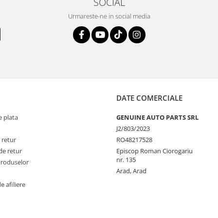
SOCIAL
Urmareste-ne in social media
DATE COMERCIALE
 plata
GENUINE AUTO PARTS SRL
J2/803/2023
 retur
RO48217528
de retur
Episcop Roman Ciorogariu
nr. 135
produselor
Arad, Arad
 afiliere