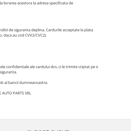
la livrarea acestora la adresa specificata de
itii de siguranta deplina. Cardurile acceptate la plata
tro, daca au cod CVV2/CVC2).
e confidentiale ale cardului dvs, ci le trimite criptat pe o
 siguranta.
chimb al bancii dumneavoastra.
INE AUTO PARTS SRL