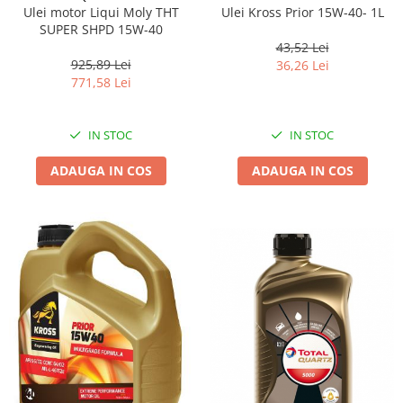
Ulei motor Liqui Moly THT
Ulei Kross Prior 15W-40- 1L
SUPER SHPD 15W-40
43,52 Lei
925,89 Lei
36,26 Lei
771,58 Lei
IN STOC
IN STOC
ADAUGA IN COS
ADAUGA IN COS