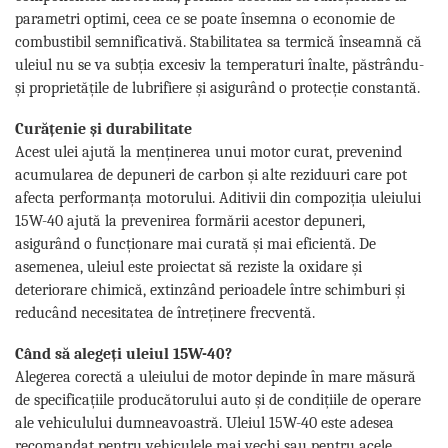
parametri optimi, ceea ce se poate însemna o economie de
combustibil semnificativă. Stabilitatea sa termică înseamnă că
uleiul nu se va subția excesiv la temperaturi înalte, păstrându-
și proprietățile de lubrifiere și asigurând o protecție constantă.
Curățenie și durabilitate
Acest ulei ajută la menținerea unui motor curat, prevenind
acumularea de depuneri de carbon și alte reziduuri care pot
afecta performanța motorului. Aditivii din compoziția uleiului
15W-40 ajută la prevenirea formării acestor depuneri,
asigurând o funcționare mai curată și mai eficientă. De
asemenea, uleiul este proiectat să reziste la oxidare și
deteriorare chimică, extinzând perioadele între schimburi și
reducând necesitatea de întreținere frecventă.
Când să alegeți uleiul 15W-40?
Alegerea corectă a uleiului de motor depinde în mare măsură
de specificațiile producătorului auto și de condițiile de operare
ale vehiculului dumneavoastră. Uleiul 15W-40 este adesea
recomandat pentru vehiculele mai vechi sau pentru acele