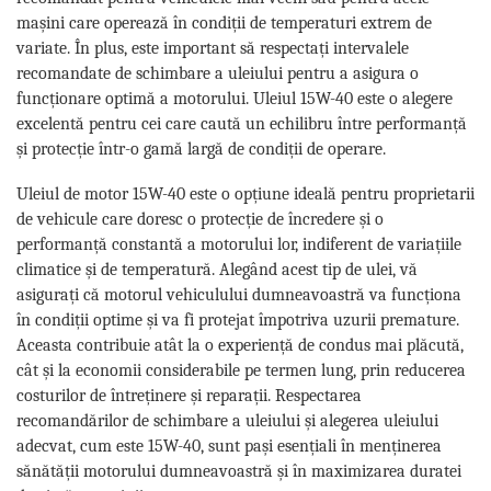
mașini care operează în condiții de temperaturi extrem de
variate. În plus, este important să respectați intervalele
recomandate de schimbare a uleiului pentru a asigura o
funcționare optimă a motorului. Uleiul 15W-40 este o alegere
excelentă pentru cei care caută un echilibru între performanță
și protecție într-o gamă largă de condiții de operare.
Uleiul de motor 15W-40 este o opțiune ideală pentru proprietarii
de vehicule care doresc o protecție de încredere și o
performanță constantă a motorului lor, indiferent de variațiile
climatice și de temperatură. Alegând acest tip de ulei, vă
asigurați că motorul vehiculului dumneavoastră va funcționa
în condiții optime și va fi protejat împotriva uzurii premature.
Aceasta contribuie atât la o experiență de condus mai plăcută,
cât și la economii considerabile pe termen lung, prin reducerea
costurilor de întreținere și reparații. Respectarea
recomandărilor de schimbare a uleiului și alegerea uleiului
adecvat, cum este 15W-40, sunt pași esențiali în menținerea
sănătății motorului dumneavoastră și în maximizarea duratei