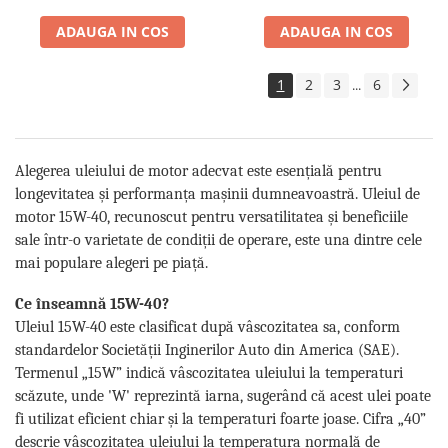
ADAUGA IN COS
ADAUGA IN COS
1
2
3
6
...
Alegerea uleiului de motor adecvat este esențială pentru
longevitatea și performanța mașinii dumneavoastră. Uleiul de
motor 15W-40, recunoscut pentru versatilitatea și beneficiile
sale într-o varietate de condiții de operare, este una dintre cele
mai populare alegeri pe piață.
Ce înseamnă 15W-40?
Uleiul 15W-40 este clasificat după vâscozitatea sa, conform
standardelor Societății Inginerilor Auto din America (SAE).
Termenul „15W” indică vâscozitatea uleiului la temperaturi
scăzute, unde 'W' reprezintă iarna, sugerând că acest ulei poate
fi utilizat eficient chiar și la temperaturi foarte joase. Cifra „40”
descrie vâscozitatea uleiului la temperatura normală de