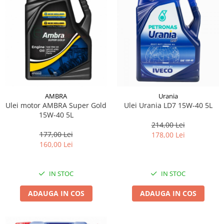
Lichid de frana
Vaselina si spray-uri tehnice moto
Filtre moto
Filtru combustibil
Buson golire ulei
Filtru ulei moto
Filtru aer moto
AMBRA
Urania
Intretinere si curatare filtre moto
Ulei motor AMBRA Super Gold
Ulei Urania LD7 15W-40 5L
Intretinere moto
15W-40 5L
214,00 Lei
Intretinere echipament moto
177,00 Lei
178,00 Lei
Curatare moto
160,00 Lei
Covor moto
Accesorii moto
IN STOC
IN STOC
Antifurt
ADAUGA IN COS
ADAUGA IN COS
Genti bagaje moto
Huse moto
Suporti si kituri montaj topcase