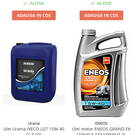
IN STOC
IN STOC
ADAUGA IN COS
ADAUGA IN COS
Urania
ENEOS
Ulei Urania IVECO LD7 15W-40
Ulei motor ENEOS GRAND-FA
CI-4 20L
15W40 E.GFA15W40/4 4L