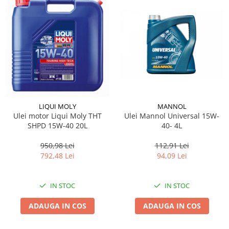
Suporti si placi prindere
LIQUI MOLY
MANNOL
Ulei motor Liqui Moly THT
Ulei Mannol Universal 15W-
SHPD 15W-40 20L
40- 4L
950,98 Lei
112,91 Lei
792,48 Lei
94,09 Lei
IN STOC
IN STOC
ADAUGA IN COS
ADAUGA IN COS