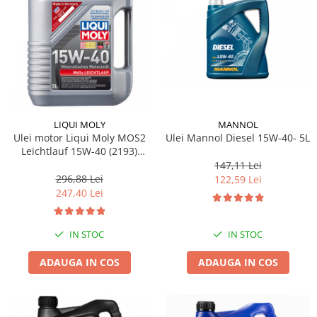
Pipe si fise bujii
20W-50
Bujii
20W-60
SAE30
Electrica
Ulei transmisie
Incarcatoar acumulator baterie
Uleiuri hidraulice
Incarcatoare acumulator baterie
Semnalizare
Gradina
LIQUI MOLY
MANNOL
Oglinzi moto
Ulei motor Liqui Moly MOS2
Ulei Mannol Diesel 15W-40- 5L
Leichtlauf 15W-40 (2193)
BMW Motorrad
(2571) 5L
147,11 Lei
Consumabile BMW Motorrad
296,88 Lei
122,59 Lei
247,40 Lei
Uleiuri si lichide moto
Ulei moto
Ulei transmisie moto
IN STOC
IN STOC
Ulei furca moto
ADAUGA IN COS
ADAUGA IN COS
Curatare si intretinere lant moto
Antigel moto
Aditivi moto