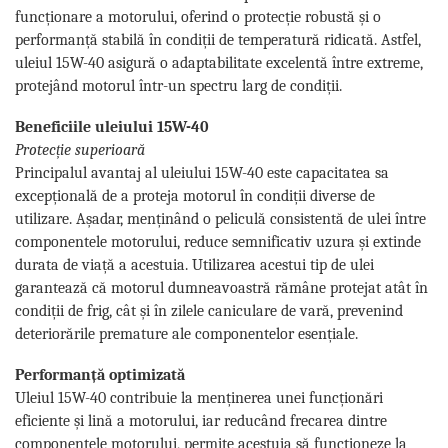
funcționare a motorului, oferind o protecție robustă și o
performanță stabilă în condiții de temperatură ridicată. Astfel,
uleiul 15W-40 asigură o adaptabilitate excelentă între extreme,
protejând motorul într-un spectru larg de condiții.
Beneficiile uleiului 15W-40
Protecție superioară
Principalul avantaj al uleiului 15W-40 este capacitatea sa
excepțională de a proteja motorul în condiții diverse de
utilizare. Așadar, menținând o peliculă consistentă de ulei între
componentele motorului, reduce semnificativ uzura și extinde
durata de viață a acestuia. Utilizarea acestui tip de ulei
garantează că motorul dumneavoastră rămâne protejat atât în
condiții de frig, cât și în zilele caniculare de vară, prevenind
deteriorările premature ale componentelor esențiale.
Performanță optimizată
Uleiul 15W-40 contribuie la menținerea unei funcționări
eficiente și lină a motorului, iar reducând frecarea dintre
componentele motorului, permite acestuia să funcționeze la