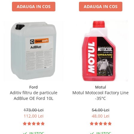
ADAUGA IN COS
ADAUGA IN COS
Suporti si placi prindere
Ford
Motul
Aditiv filtru de particule
Motul Motocool Factory Line
AdBlue OE Ford 10L
-35°C
173,00 Lei
54,00 Lei
112,00 Lei
48,00 Lei
IN STOC
IN STOC