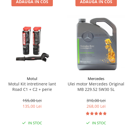
ADAUGA IN COS
ADAUGA IN COS
Lichid de frana
Vaselina si spray-uri tehnice moto
Filtre moto
Filtru combustibil
Buson golire ulei
Filtru ulei moto
Filtru aer moto
Intretinere si curatare filtre moto
Intretinere moto
Intretinere echipament moto
Motul
Mercedes
Curatare moto
Motul Kit intretinere lant
Ulei motor Mercedes Original
Covor moto
Road C1 + C2 + perie
MB 229.52 5W30 5L
Accesorii moto
155,00 Lei
310,00 Lei
Antifurt
135,00 Lei
268,00 Lei
Genti bagaje moto
Huse moto
IN STOC
IN STOC
Suporti si kituri montaj topcase